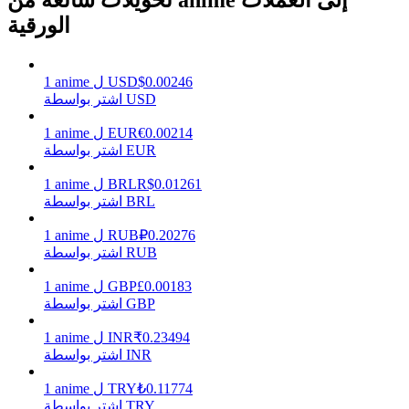
الورقية
يكسب
0.00246
$
USD
ل
anime
1
اشتر بواسطة USD
0.00214
€
EUR
ل
anime
1
اشتر بواسطة EUR
0.01261
R$
BRL
ل
anime
1
اشتر بواسطة BRL
0.20276
₽
RUB
ل
anime
1
اشتر بواسطة RUB
خنزير الطاقة
0.00183
£
GBP
ل
anime
1
احصل على مكافآت تنافسية يوميًا
اشتر بواسطة GBP
0.23494
₹
INR
ل
anime
1
اشتر بواسطة INR
0.11774
₺
TRY
ل
anime
1
اشتر بواسطة TRY