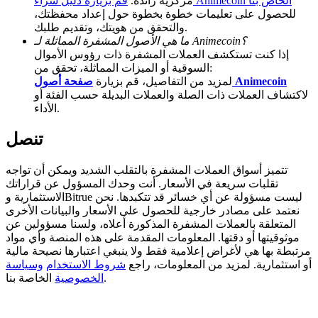
قم بزيارة دليل شراء Animecoin الخاص بنا
مركزية رائدة.
للحصول على تعليمات خطوة بخطوة حول إعداد محفظتك،
BTC Welcome Rewards
والتحقق من هويتك، وتقديم طلبك.
ما هي الأصول المشفرة المماثلة لـ Animecoin؟
Deposit & Trade BTC to Share 25000 USDT prize pool!
إذا كنت تستكشف العملات المشفرة ذات رؤوس الأموال
السوقية أو الميزات المماثلة، تحقق من:
صفحة أصول Animecoin
لمزيد من التفاصيل، قم بزيارة
لاكتشاف العملات ذات الصلة والعملات البديلة حسب الفئة أو
الأداء.
Deposit CASHCAT & Win
Share 500000 CASHCAT prize pool
تنصل
تتميز أسواق العملات المشفرة بالتقلب الشديد ويمكن أن تواجه
تقلبات سريعة في الأسعار. أنت وحدك المسؤول عن قراراتك
Exclusive for BitMart Users
الاستثمارية وBitrue ليست مسؤولة عن أي خسائر قد تتكبدها. نحن
نعتمد على مصادر خارجية للحصول على الأسعار والبيانات الأخرى
Register & Trade to Win 500,000 USDT
المتعلقة بالعملات المشفرة المذكورة أعلاه، ولسنا مسؤولين عن
موثوقيتها أو دقتها. المعلومات المقدمة على هذه المنصة وأي مواد
مرتبطة بها هي لأغراض إعلامية فقط ولا ينبغي اعتبارها نصيحة مالية
أو استثمارية. لمزيد من المعلومات، راجع
شروط الاستخدام
وسياسة
الخاصة بنا.
الخصوصية
Precious Metals Trading Carnival
Trade Gold & Silver · 33,333 USDT Bonus