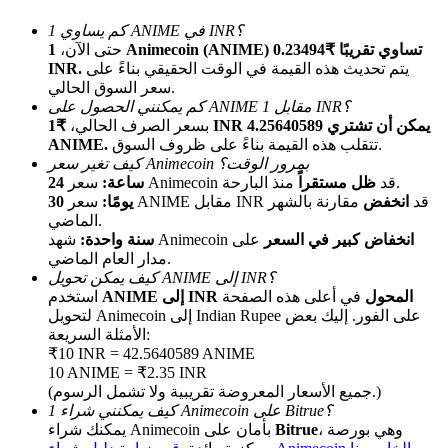
كم يساوي 1 ANIME في INR؟
حتى الآن،
1 Animecoin (ANIME) تساوي تقريبًا ₹0.23494
يتم تحديث هذه القيمة في الوقت الحقيقي بناءً على
INR.
سعر السوق الحالي.
كم يمكنني الحصول على ANIME مقابل 1 INR؟
بسعر الصرف الحالي،
₹1 INR يمكن أن تشتري 4.25640589
تتقلب هذه القيمة بناءً على ظروف السوق.
ANIME.
كيف تغير سعر Animecoin بمرور الوقت؟
الإحالة
منذ البارحة.
سعر Animecoin قد
ظل مستقراً
24 ساعة:
سعر ANIME مقابل INR قد
انخفض
مقارنة بالشهر
30 يومًا:
قم بدعوة صديق لتحصل على مكافآت نقدية
الماضي.
انخفاض كبير في السعر
على
شهد Animecoin
سنة واحدة:
BTC Welcome Rewards
مدار العام الماضي.
كيف يمكن تحويل ANIME إلى INR؟
ANIME إلى INR المحول
في أعلى هذه الصفحة
استخدم
لتحويل Animecoin إلى Indian Rupee على الفور. إليك بعض
الأمثلة السريعة:
₹10 INR = 42.5640589 ANIME
10 ANIME = ₹2.35 INR
(جميع الأسعار المعروضة تقريبية ولا تشمل الرسوم.)
كيف يمكنني شراء 1 Animecoin على Bitrue؟
، وهي بورصة
Bitrue
يمكنك شراء Animecoin بأمان على