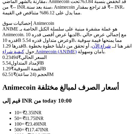
العقود الآجلة USDC
مقارنة بالشهر الماضي، Animecoin قد انخفض بنسبة 3.84%.تحت
سنة بعد سنة، Animecoin قد تراجع بمقدار ₹-- INR،
من ₹-- INR.
العقود الآجلة باستخدام USDC كضمان
مما يدل على 86.12% متناقص في القيمة.
إحصائيات سوق Animecoin
ANIME هو عملة مشفرة مبنية على سلسلة الكتل الخاصة بـ
Animecoin. لديها عرض أقصى قدره 10B، مع إجمالي عرض حالي
قدره 10B وعرض متداول قدره 5.54B، مما يمنحها قيمة سوقية
قدرها 1.29B. انقر هنا لــ
شراء الآن
، أو تحقق من دليلنا خطوة بخطوة
بأمان وسهولة.
كيفية شراء Animecoin (ANIME)
حول
السعر الحالي
₹
0.23494
5.54B
الإمداد المتداول
1.29B
القيمة السوقية
₹
نسخ التداول
62.51M
الحجم (24 ساعة)
₹
انضم إلى أفضل المتداولين
Animecoin أسعار الصرف لمبالغ مختلفة
قيم إلى INR من today 10:00
10
=
₹
2.35
INR
50
=
₹
11.75
INR
100
=
₹
23.49
INR
500
=
₹
117.47
INR