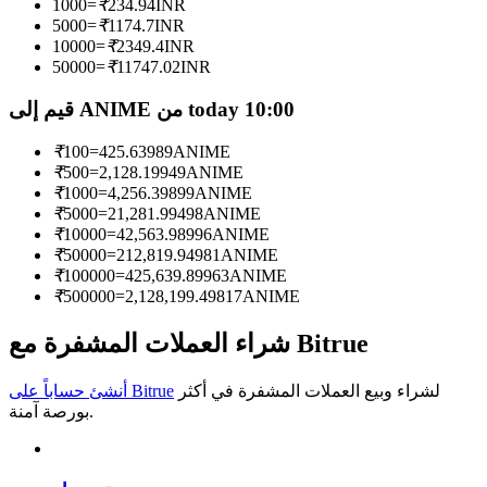
1000
=
₹
234.94
INR
5000
=
₹
1174.7
INR
كن متداول نسخ
10000
=
₹
2349.4
INR
50000
=
₹
11747.02
INR
استمتع بتقاسم الأرباح وعمولات نسخ التداول
قيم إلى ANIME من today 10:00
₹
100
=
425.63989
ANIME
₹
500
=
2,128.19949
ANIME
₹
1000
=
4,256.39899
ANIME
₹
5000
=
21,281.99498
ANIME
₹
10000
=
42,563.98996
ANIME
₹
50000
=
212,819.94981
ANIME
₹
100000
=
425,639.89963
ANIME
معلومة
₹
500000
=
2,128,199.49817
ANIME
تحليل البيانات الضخمة بما في ذلك المعلومات التجارية، وما
شراء العملات المشفرة مع Bitrue
إلى ذلك.
لشراء وبيع العملات المشفرة في أكثر
أنشئ حساباً على Bitrue
بورصة آمنة.