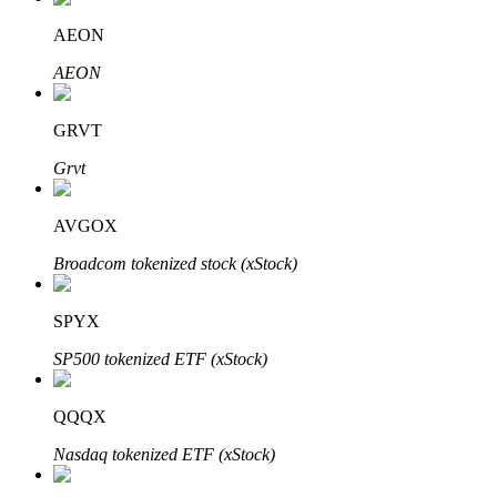
AEON
AEON
GRVT
الاستثمار التلقائي
Grvt
احصل على أرباح طويلة الأجل وفوائد مرنة
AVGOX
Broadcom tokenized stock (xStock)
SPYX
SP500 tokenized ETF (xStock)
QQQX
تعلم الستاكينغ
Nasdaq tokenized ETF (xStock)
تعرف على كيفية كسب الدخل السلبي