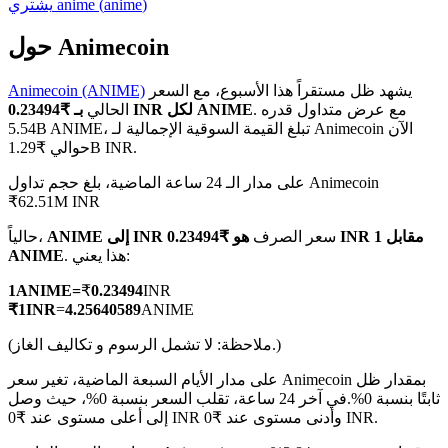
)
anime
(
anime
يشتري
حول Animecoin
يشهد ظل مستقراً هذا الأسبوع، مع السعر
Animecoin (ANIME)
العقود الآجلة لـ COIN-M
. مع عرض متداول قدره
بـ ₹0.23494 INR لكل ANIME
الحالي
5.54B ANIME، تبلغ القيمة السوقية الإجمالية لـ Animecoin الآن
العقود الآجلة للعملات المشفرة
حوالي ₹1.29B INR.
على مدار الـ 24 ساعة الماضية، بلغ حجم تداول Animecoin
₹62.51M INR
TradFi
سعر الصرف
هو ₹0.23494 INR مقابل 1
ANIME إلى INR
حالياً،
مشتقات الأسهم والعملات الأجنبية والمعادن الثمينة والسلع
. هذا يعني:
ANIME
1
ANIME
=
₹
0.23494
INR
₹
1
INR
=
4.25640589
ANIME
(ملاحظة: لا تشمل الرسوم و تكاليف الغاز.)
على مدار الأيام السبعة الماضية، تغير سعر Animecoin بمقدار ظل
ثابتًا بنسبة 0%.
في آخر 24 ساعة، تقلب السعر بنسبة 0%، حيث وصل
إلى أعلى مستوى عند ₹0 INR وأدنى مستوى عند ₹0 INR.