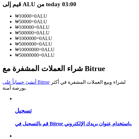
قيم إلى ALU من today 03:00
كن متداول نسخ
₩
10000
=
0
ALU
استمتع بتقاسم الأرباح وعمولات نسخ التداول
₩
50000
=
0
ALU
₩
100000
=
0
ALU
₩
500000
=
0
ALU
₩
1000000
=
0
ALU
₩
5000000
=
0
ALU
₩
10000000
=
0
ALU
₩
50000000
=
0
ALU
شراء العملات المشفرة مع Bitrue
لشراء وبيع العملات المشفرة في أكثر
أنشئ حساباً على Bitrue
معلومة
بورصة آمنة.
تحليل البيانات الضخمة بما في ذلك المعلومات التجارية، وما
إلى ذلك.
تسجيل
قم بالتسجيل في Bitrue باستخدام عنوان بريدك الإلكتروني.