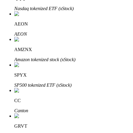
Nasdaq tokenized ETF (xStock)
AEON
AEON
الاستثمار التلقائي
AMZNX
احصل على أرباح طويلة الأجل وفوائد مرنة
Amazon tokenized stock (xStock)
SPYX
SP500 tokenized ETF (xStock)
CC
Canton
تعلم الستاكينغ
تعرف على كيفية كسب الدخل السلبي
GRVT