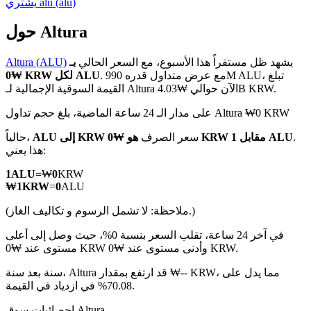
)
alu
(
alu
يشتري
حول Altura
يشهد ظل مستقراً هذا الأسبوع، مع السعر الحالي
بـ
Altura (ALU)
العقود الآجلة لـ COIN-M
. مع عرض متداول قدره 990M ALU، تبلغ
₩0 KRW لكل ALU
القيمة السوقية الإجمالية لـ Altura الآن حوالي ₩4.03B KRW.
العقود الآجلة للعملات المشفرة
على مدار الـ 24 ساعة الماضية، بلغ حجم تداول Altura ₩0 KRW
.
هو ₩0 KRW مقابل 1 ALU
سعر الصرف
ALU إلى KRW
حالياً،
TradFi
هذا يعني:
مشتقات الأسهم والعملات الأجنبية والمعادن الثمينة والسلع
1
ALU
=
₩
0
KRW
₩
1
KRW
=
0
ALU
(ملاحظة: لا تشمل الرسوم و تكاليف الغاز.)
في آخر 24 ساعة، تقلب السعر بنسبة 0%، حيث وصل إلى أعلى
مستوى عند ₩0 KRW وأدنى مستوى عند ₩0 KRW.
سنة بعد سنة، Altura قد ارتفع بمقدار ₩-- KRW، مما يدل على
70.08% في ازدياد في القيمة.
إحصائيات سوق Altura