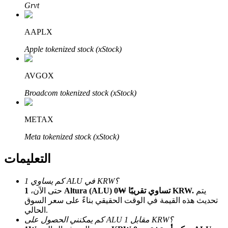
Bitrue
AI
Grvt
AAPLX
Apple tokenized stock (xStock)
AVGOX
شركاء بيترو
Broadcom tokenized stock (xStock)
METAX
Meta tokenized stock (xStock)
التعليمات
كم يساوي 1 ALU في KRW؟
يتم
1 Altura (ALU) تساوي تقريبًا ₩0 KRW.
حتى الآن،
شركاء Bitrue
تحديث هذه القيمة في الوقت الحقيقي بناءً على سعر السوق
الحالي.
تصل العمولات إلى 65٪!
كم يمكنني الحصول على ALU مقابل 1 KRW؟