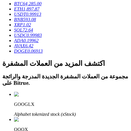
BTC
64,285.00
ETH
1,897.87
USDT
0.99913
BNB
593.08
XRP
1.02
SOL
72.64
عمليات احتجاز BTR
USDC
0.99983
ADA
0.19962
استثمارات حصرية لحاملي BTR
AVAX
6.42
DOGE
0.06913
اكتشف المزيد من العملات المشفرة
مجموعة من العملات المشفرة الجديدة المدرجة والرائجة
.
Bitrue
على
القروض
GOOGLX
خدمة الاقتراض المدعومة بالعملات المشفرة
Alphabet tokenized stock (xStock)
QQQX