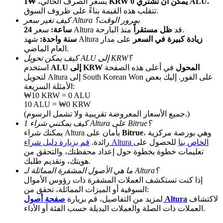
₩1 KRW يمكن أن تشتري 0 ALU.
بسعر الصرف الحالي،
تتقلب هذه القيمة بناءً على ظروف السوق.
كيف تغير سعر Altura بمرور الوقت؟
منذ البارحة.
سعر Altura قد
ظل مستقراً
24 ساعة:
زيادة كبيرة في السعر
على مدار
شهد Altura
سنة واحدة:
العام الماضي.
كيف يمكن تحويل ALU إلى KRW؟
ALU إلى KRW المحول
في أعلى هذه الصفحة
استخدم
لتحويل Altura إلى South Korean Won على الفور. إليك بعض
الإحالة
الأمثلة السريعة:
₩10 KRW = 0 ALU
قم بدعوة صديق لتحصل على مكافآت نقدية
10 ALU = ₩0 KRW
(جميع الأسعار المعروضة تقريبية ولا تشمل الرسوم.)
Deposit CASHCAT & Win
كيف يمكنني شراء 1 Altura على Bitrue؟
، وهي بورصة مركزية
Bitrue
يمكنك شراء Altura بأمان على
قم بزيارة دليل شراء Altura الخاص بنا
للحصول على
رائدة.
تعليمات خطوة بخطوة حول إعداد محفظتك، والتحقق من
هويتك، وتقديم طلبك.
ما هي الأصول المشفرة المماثلة لـ Altura؟
إذا كنت تستكشف العملات المشفرة ذات رؤوس الأموال
السوقية أو الميزات المماثلة، تحقق من:
لاكتشاف
صفحة أصول Altura
لمزيد من التفاصيل، قم بزيارة
العملات ذات الصلة والعملات البديلة حسب الفئة أو الأداء.