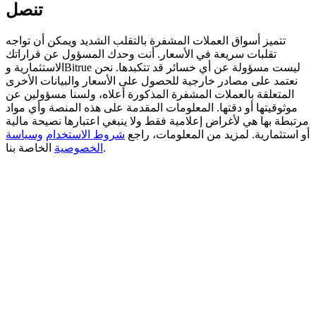
تنصل
Deposit CASHCAT & Win
تتميز أسواق العملات المشفرة بالتقلب الشديد ويمكن أن تواجه
Share 500000 CASHCAT prize pool
تقلبات سريعة في الأسعار. أنت وحدك المسؤول عن قراراتك
الاستثمارية وBitrue ليست مسؤولة عن أي خسائر قد تتكبدها. نحن
نعتمد على مصادر خارجية للحصول على الأسعار والبيانات الأخرى
المتعلقة بالعملات المشفرة المذكورة أعلاه، ولسنا مسؤولين عن
موثوقيتها أو دقتها. المعلومات المقدمة على هذه المنصة وأي مواد
Exclusive for BitMart Users
مرتبطة بها هي لأغراض إعلامية فقط ولا ينبغي اعتبارها نصيحة مالية
Register & Trade to Win 500,000 USDT
أو استثمارية. لمزيد من المعلومات، راجع
شروط الاستخدام
وسياسة
الخاصة بنا.
الخصوصية
Precious Metals Trading Carnival
Trade Gold & Silver · 33,333 USDT Bonus
USDT New User Exclusive 10% APR
USDT Flexible Staking | Daily Rewards