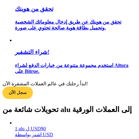
تحقق من هويتك
تحقق من هويتك عن طريق إدخال معلوماتك الشخصية
مرشد
وتحميل بطاقة هوية صالحة تحتوي على صورة.
دليل المبتدئين للعقود الآجلة
شراء التشفير!
استخدم مجموعة متنوعة من خيارات الدفع لشراء Altura
على Bitrue.
ابدأ رحلتك في عالم العملات المشفرة الآن!
سجل الآن
استراتيجيات التداول
تحويلات شائعة من alu إلى العملات الورقية
تعلم كيفية البقاء مربحة
0
$
USD
ل
alu
1
اشتر بواسطة USD