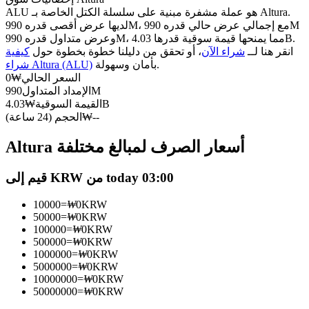
العقود الآجلة USDC
ALU هو عملة مشفرة مبنية على سلسلة الكتل الخاصة بـ Altura.
العقود الآجلة باستخدام USDC كضمان
لديها عرض أقصى قدره 990M، مع إجمالي عرض حالي قدره 990M
وعرض متداول قدره 990M، مما يمنحها قيمة سوقية قدرها 4.03B.
انقر هنا لــ
شراء الآن
، أو تحقق من دليلنا خطوة بخطوة حول
كيفية
بأمان وسهولة.
شراء Altura (ALU)
السعر الحالي
₩
0
990M
الإمداد المتداول
4.03B
القيمة السوقية
₩
--
₩
الحجم (24 ساعة)
Altura أسعار الصرف لمبالغ مختلفة
نسخ التداول
قيم إلى KRW من today 03:00
انضم إلى أفضل المتداولين
10000
=
₩
0
KRW
50000
=
₩
0
KRW
100000
=
₩
0
KRW
500000
=
₩
0
KRW
1000000
=
₩
0
KRW
5000000
=
₩
0
KRW
10000000
=
₩
0
KRW
50000000
=
₩
0
KRW