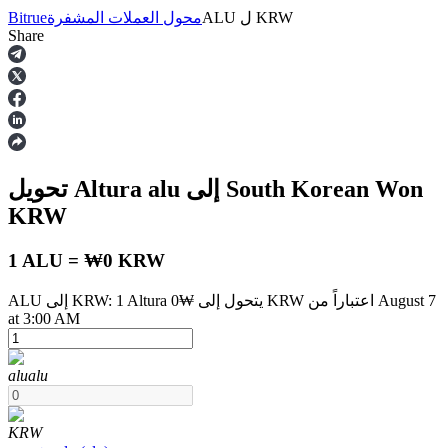
KRW
ل
ALU
محول العملات المشفرة
Bitrue
Share
العقود الآجلة
إلى South Korean Won
alu
تحويل Altura
KRW
1 ALU = ₩0 KRW
ALU إلى KRW: 1 Altura يتحول إلى ₩0 KRW اعتباراً من August 7
العقود الآجلة USDT
at 3:00 AM
العقود الآجلة باستخدام USDT كضمان
alu
alu
KRW