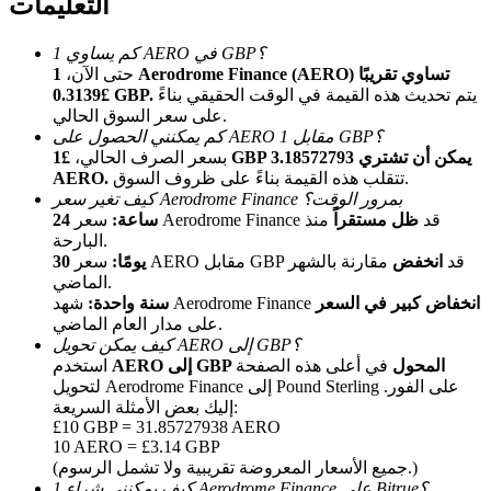
التعليمات
كم يساوي 1 AERO في GBP؟
حتى الآن،
1 Aerodrome Finance (AERO) تساوي تقريبًا
يتم تحديث هذه القيمة في الوقت الحقيقي بناءً
£0.3139 GBP.
على سعر السوق الحالي.
كم يمكنني الحصول على AERO مقابل 1 GBP؟
بسعر الصرف الحالي،
£1 GBP يمكن أن تشتري 3.18572793
تتقلب هذه القيمة بناءً على ظروف السوق.
AERO.
الإحالة
كيف تغير سعر Aerodrome Finance بمرور الوقت؟
سعر Aerodrome Finance قد
ظل مستقراً
منذ
24 ساعة:
قم بدعوة صديق لتحصل على مكافآت نقدية
البارحة.
سعر AERO مقابل GBP قد
انخفض
مقارنة بالشهر
30 يومًا:
Deposit CASHCAT & Win
الماضي.
انخفاض كبير في السعر
شهد Aerodrome Finance
سنة واحدة:
على مدار العام الماضي.
كيف يمكن تحويل AERO إلى GBP؟
AERO إلى GBP المحول
في أعلى هذه الصفحة
استخدم
لتحويل Aerodrome Finance إلى Pound Sterling على الفور.
إليك بعض الأمثلة السريعة:
£10 GBP = 31.85727938 AERO
10 AERO = £3.14 GBP
(جميع الأسعار المعروضة تقريبية ولا تشمل الرسوم.)
كيف يمكنني شراء 1 Aerodrome Finance على Bitrue؟