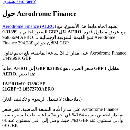
)
aero
(
aero
يشتري
حول Aerodrome Finance
يشهد اتجاه هابط هذا الأسبوع، مع
Aerodrome Finance (AERO)
العقود الآجلة لـ COIN-M
. مع عرض متداول قدره
بـ £0.3139 GBP لكل AERO
السعر الحالي
968.66M AERO، تبلغ القيمة السوقية الإجمالية لـ Aerodrome
العقود الآجلة للعملات المشفرة
Finance الآن حوالي £294.28M GBP.
على مدار الـ 24 ساعة الماضية، بلغ حجم تداول Aerodrome Finance
£449.99K GBP
TradFi
سعر الصرف
هو £0.3139 GBP مقابل 1
AERO إلى GBP
حالياً،
مشتقات الأسهم والعملات الأجنبية والمعادن الثمينة والسلع
. هذا يعني:
AERO
1
AERO
=
£
0.3139
GBP
£
1
GBP
=
3.18572793
AERO
(ملاحظة: لا تشمل الرسوم و تكاليف الغاز.)
على مدار الأيام السبعة الماضية، تغير سعر Aerodrome Finance
بمقدار انخفض بنسبة 3.64%.
في آخر 24 ساعة، تقلب السعر بنسبة
0%، حيث وصل إلى أعلى مستوى عند £0 GBP وأدنى مستوى عند
£0 GBP.