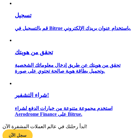
تسجيل
مرشد
قم بالتسجيل في Bitrue باستخدام عنوان بريدك الإلكتروني.
دليل المبتدئين للعقود الآجلة
تحقق من هويتك
تحقق من هويتك عن طريق إدخال معلوماتك الشخصية
وتحميل بطاقة هوية صالحة تحتوي على صورة.
شراء التشفير!
استراتيجيات التداول
استخدم مجموعة متنوعة من خيارات الدفع لشراء
تعلم كيفية البقاء مربحة
Aerodrome Finance على Bitrue.
ابدأ رحلتك في عالم العملات المشفرة الآن!
سجل الآن