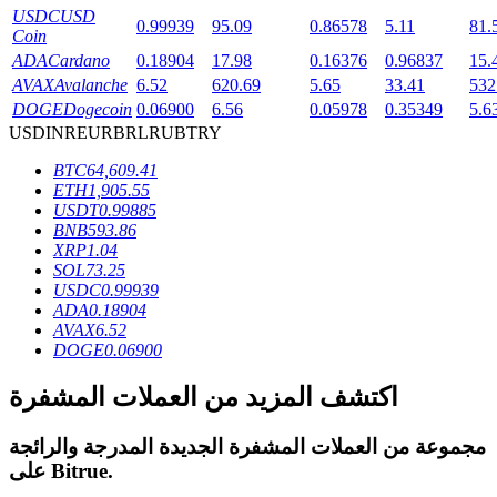
USDC
USD
0.99939
95.09
0.86578
5.11
81.
Coin
ADA
Cardano
0.18904
17.98
0.16376
0.96837
15.
AVAX
Avalanche
6.52
620.69
5.65
33.41
532
DOGE
Dogecoin
0.06900
6.56
0.05978
0.35349
5.6
عمليات احتجاز BTR
USD
INR
EUR
BRL
RUB
TRY
استثمارات حصرية لحاملي BTR
BTC
64,609.41
ETH
1,905.55
USDT
0.99885
BNB
593.86
XRP
1.04
SOL
73.25
USDC
0.99939
ADA
0.18904
AVAX
6.52
DOGE
0.06900
القروض
اكتشف المزيد من العملات المشفرة
خدمة الاقتراض المدعومة بالعملات المشفرة
مجموعة من العملات المشفرة الجديدة المدرجة والرائجة
.
Bitrue
على