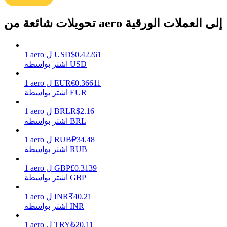
تحويلات شائعة من aero إلى العملات الورقية
يكسب
0.42261
$
USD
ل
aero
1
اشتر بواسطة USD
0.36611
€
EUR
ل
aero
1
اشتر بواسطة EUR
2.16
R$
BRL
ل
aero
1
اشتر بواسطة BRL
34.48
₽
RUB
ل
aero
1
خنزير الطاقة
اشتر بواسطة RUB
احصل على مكافآت تنافسية يوميًا
0.3139
£
GBP
ل
aero
1
اشتر بواسطة GBP
40.21
₹
INR
ل
aero
1
اشتر بواسطة INR
20.11
₺
TRY
ل
aero
1