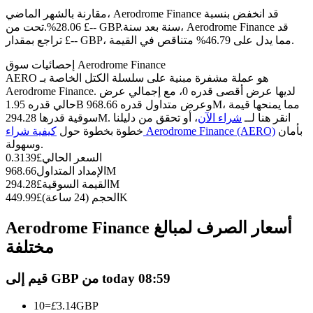
العقود الآجلة USDC
مقارنة بالشهر الماضي، Aerodrome Finance قد انخفض بنسبة
العقود الآجلة باستخدام USDC كضمان
سنة بعد سنة، Aerodrome Finance قد
28.06%.تحت من £-- GBP.
تراجع بمقدار £-- GBP، مما يدل على 46.79% متناقص في القيمة.
إحصائيات سوق Aerodrome Finance
AERO هو عملة مشفرة مبنية على سلسلة الكتل الخاصة بـ
Aerodrome Finance. لديها عرض أقصى قدره 0، مع إجمالي عرض
حالي قدره 1.95B وعرض متداول قدره 968.66M، مما يمنحها قيمة
سوقية قدرها 294.28M. انقر هنا لــ
شراء الآن
، أو تحقق من دليلنا
بأمان
كيفية شراء Aerodrome Finance (AERO)
خطوة بخطوة حول
وسهولة.
السعر الحالي
£
0.3139
نسخ التداول
968.66M
الإمداد المتداول
294.28M
القيمة السوقية
£
انضم إلى أفضل المتداولين
449.99K
الحجم (24 ساعة)
£
Aerodrome Finance أسعار الصرف لمبالغ
مختلفة
قيم إلى GBP من today 08:59
10
=
£
3.14
GBP