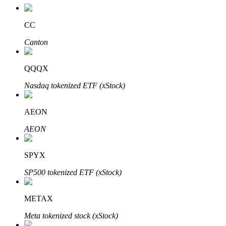
CC
Canton
QQQX
الاستثمار التلقائي
Nasdaq tokenized ETF (xStock)
احصل على أرباح طويلة الأجل وفوائد مرنة
AEON
AEON
SPYX
SP500 tokenized ETF (xStock)
تعلم الستاكينغ
METAX
تعرف على كيفية كسب الدخل السلبي
Meta tokenized stock (xStock)