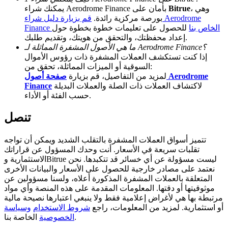
، وهي
Bitrue
يمكنك شراء Aerodrome Finance بأمان على
Deposit CASHCAT & Win
بورصة مركزية رائدة.
قم بزيارة دليل شراء Aerodrome
Finance الخاص بنا
للحصول على تعليمات خطوة بخطوة حول
Share 500000 CASHCAT prize pool
إعداد محفظتك، والتحقق من هويتك، وتقديم طلبك.
ما هي الأصول المشفرة المماثلة لـ Aerodrome Finance؟
إذا كنت تستكشف العملات المشفرة ذات رؤوس الأموال
السوقية أو الميزات المماثلة، تحقق من:
لمزيد من التفاصيل، قم بزيارة
صفحة أصول Aerodrome
Exclusive for BitMart Users
لاكتشاف العملات ذات الصلة والعملات البديلة
Finance
Register & Trade to Win 500,000 USDT
حسب الفئة أو الأداء.
تنصل
Precious Metals Trading Carnival
تتميز أسواق العملات المشفرة بالتقلب الشديد ويمكن أن تواجه
تقلبات سريعة في الأسعار. أنت وحدك المسؤول عن قراراتك
Trade Gold & Silver · 33,333 USDT Bonus
الاستثمارية وBitrue ليست مسؤولة عن أي خسائر قد تتكبدها. نحن
نعتمد على مصادر خارجية للحصول على الأسعار والبيانات الأخرى
المتعلقة بالعملات المشفرة المذكورة أعلاه، ولسنا مسؤولين عن
موثوقيتها أو دقتها. المعلومات المقدمة على هذه المنصة وأي مواد
مرتبطة بها هي لأغراض إعلامية فقط ولا ينبغي اعتبارها نصيحة مالية
USDT New User Exclusive 10% APR
أو استثمارية. لمزيد من المعلومات، راجع
شروط الاستخدام
وسياسة
الخاصة بنا.
الخصوصية
USDT Flexible Staking | Daily Rewards