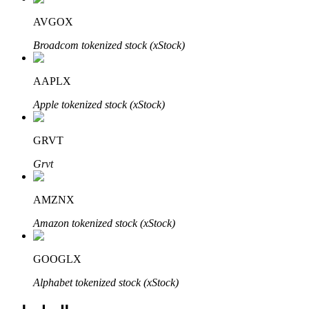
Bitrue
AI
AVGOX
Broadcom tokenized stock (xStock)
AAPLX
Apple tokenized stock (xStock)
شركاء بيترو
GRVT
Grvt
AMZNX
Amazon tokenized stock (xStock)
GOOGLX
شركاء Bitrue
Alphabet tokenized stock (xStock)
تصل العمولات إلى 65٪!