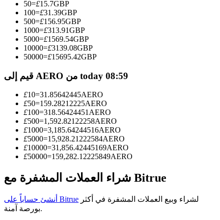
50
=
£
15.7
GBP
100
=
£
31.39
GBP
كن متداول نسخ
500
=
£
156.95
GBP
1000
=
£
313.91
GBP
استمتع بتقاسم الأرباح وعمولات نسخ التداول
5000
=
£
1569.54
GBP
10000
=
£
3139.08
GBP
50000
=
£
15695.42
GBP
قيم إلى AERO من today 08:59
£
10
=
31.85642445
AERO
£
50
=
159.28212225
AERO
£
100
=
318.56424451
AERO
£
500
=
1,592.82122258
AERO
£
1000
=
3,185.64244516
AERO
معلومة
£
5000
=
15,928.21222584
AERO
£
10000
=
31,856.42445169
AERO
تحليل البيانات الضخمة بما في ذلك المعلومات التجارية، وما
£
50000
=
159,282.12225849
AERO
إلى ذلك.
شراء العملات المشفرة مع Bitrue
لشراء وبيع العملات المشفرة في أكثر
أنشئ حساباً على Bitrue
بورصة آمنة.