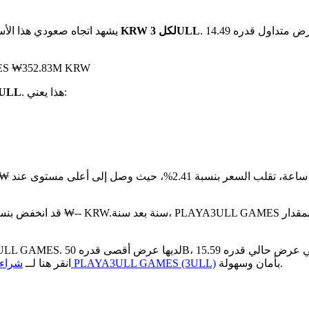
. مع عرض متداول قدره 14.49B 3ULL، تبلغ القيمة السوقية الإجمالية لـ PLAYA3ULL
بـ ₩0.08823 KRW لكل 3ULL
يشهد اتجاه صعودي هذا الأس
على مدار الـ 24 ساعة الماضية، بلغ ح
. هذا يعني:
هو ₩0.08823 KRW مقابل 1 LL
مقارنة بالشهر الماضي، PLAYA3ULL GAMES قد انخفض بنسبة 15.53%.تحت من ₩-- KRW.
بأمان وسهولة.
كيفية شراء PLAYA3ULL GAMES (3ULL)
قدرها 1.25B. انقر هنا لــ
شراء 