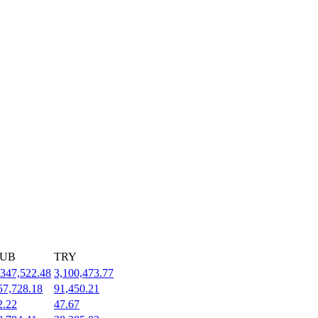
UB
TRY
,347,522.48
3,100,473.77
57,728.18
91,450.21
2.22
47.67