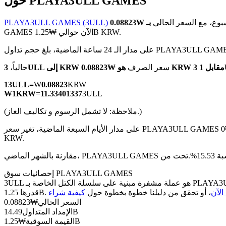
حول PLAYA3ULL GAMES
بوع، مع السعر الحالي
PLAYA3ULL GAMES (3ULL)
GAMES الآن حوالي ₩1.25B KRW.
جم تداول PLAYA3ULL GAMES ₩352.83M KRW
العقود الآجلة لـ COIN-M
3U
سعر الصرف
3ULL إلى KRW
حالياً،
العقود الآجلة للعملات المشفرة
1
3ULL
=
₩
0.08823
KRW
₩
1
KRW
=
11.33401337
3ULL
TradFi
(ملاحظة: لا تشمل الرسوم و تكاليف الغاز.)
مشتقات الأسهم والعملات الأجنبية والمعادن الثمينة والسلع
في آخر 24 ساعة، تقلب السعر بنسبة 2.41%، حيث وصل إلى أعلى مستوى عند ₩0 KRW وأدنى مستوى عند ₩0
KRW.
إحصائيات سوق PLAYA3ULL GAMES
3ULL هو عملة مشفرة مبنية على سلسلة الكتل الخاصة بـ PLAYA3ULL GAMES. لديها عرض أقصى قدره 50B، مع إجمالي عرض حالي قدره 15.59B وعرض متداول قدره 14.49B، مما يمنحها قيمة سوقية
الآن
، أو تحقق من دليلنا خطوة بخطوة حول
السعر الحالي
₩
0.08823
14.49B
الإمداد المتداول
1.25B
القيمة السوقية
₩