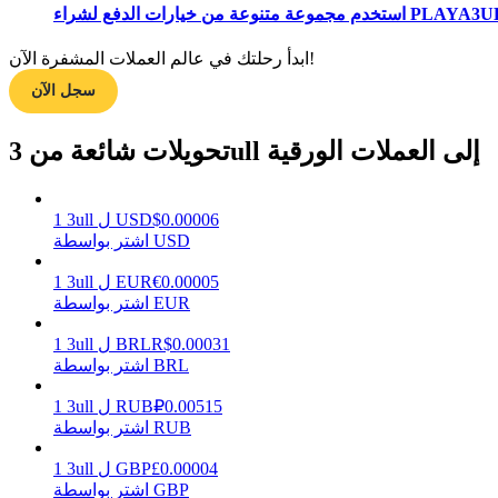
ابدأ رحلتك في عالم العملات المشفرة الآن!
مرشد
سجل الآن
دليل المبتدئين للعقود الآجلة
تحويلات شائعة من 3ull إلى العملات الورقية
0.00006
$
USD
ل
3ull
1
اشتر بواسطة USD
0.00005
€
EUR
ل
3ull
1
اشتر بواسطة EUR
استراتيجيات التداول
0.00031
R$
BRL
ل
3ull
1
اشتر بواسطة BRL
تعلم كيفية البقاء مربحة
0.00515
₽
RUB
ل
3ull
1
اشتر بواسطة RUB
0.00004
£
GBP
ل
3ull
1
اشتر بواسطة GBP