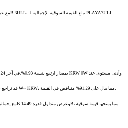
على مدار الأيام السبعة الماضية، تغير سعر PLAYA3ULL GAMES بمقدار ارتفع بنسبة 0.93%.
سنة بعد سنة، PLAYA3ULL GAMES قد تراجع بمقدار ₩-- KRW، مما يدل على 91.29% متناقص في القيمة.