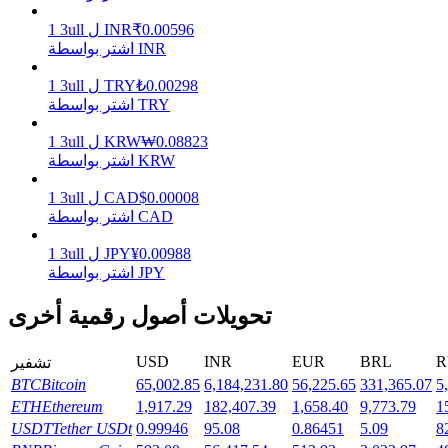
0.00596
₹
INR
ل
3ull
1
اشتر بواسطة INR
يكسب
0.00298
₺
TRY
ل
3ull
1
اشتر بواسطة TRY
0.08823
₩
KRW
ل
3ull
1
اشتر بواسطة KRW
0.00008
$
CAD
ل
3ull
1
اشتر بواسطة CAD
0.00988
¥
JPY
ل
3ull
1
خنزير الطاقة
اشتر بواسطة JPY
احصل على مكافآت تنافسية يوميًا
تحويلات أصول رقمية أخرى
USD
INR
EUR
BRL
R
تشفير
BTC
Bitcoin
65,002.85
6,184,231.80
56,225.65
331,365.07
5
ETH
Ethereum
1,917.29
182,407.39
1,658.40
9,773.79
1
USDT
Tether USDt
0.99946
95.08
0.86451
5.09
8