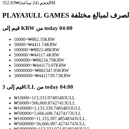
العقود الآجلة USDC
352.83M
الحجم (24 ساعة)
₩
العقود الآجلة باستخدام USDC كضمان
PLAY أسعار الصرف لمبالغ مختلفة
قيم إلى KRW من today 04:00
10000
=
₩
882.35
KRW
50000
=
₩
4411.74
KRW
100000
=
₩
8823.48
KRW
500000
=
₩
44117.4
KRW
1000000
=
₩
88234.79
KRW
5000000
=
₩
441173.97
KRW
نسخ التداول
10000000
=
₩
882347.95
KRW
50000000
=
₩
4411739.73
KRW
انضم إلى أفضل المتداولين
قيم إلى 3ULL من today 04:00
₩
10000
=
113,333.9748548
3ULL
₩
50000
=
566,669.8742741
3ULL
₩
100000
=
1,133,339.7485483
3ULL
₩
500000
=
5,666,698.7427417
3ULL
₩
1000000
=
11,333,397.4854834
3ULL
₩
5000000
=
56,666,987.4274174
3ULL
₩
10000000
=
113,333,974.8548348
3ULL