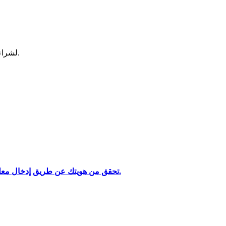
لشراء وبيع العملات المشفرة في أكثر بورصة آمنة.
تحليل البيانات الضخمة بما في ذلك المعلومات التجارية، وما إلى ذلك.
تحقق من هويتك عن طريق إدخال معلوماتك الشخصية وتحميل بطاقة هوية صالحة تحتوي على صورة.