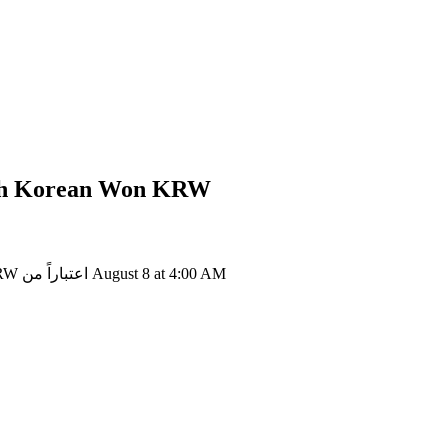
KRW
إلى  Korean Won
3ULL إلى KRW: 1 PLAYA3ULL GAMES يتحول إلى ₩0.08823 KRW اعتباراً من August 8 at 4:00 AM