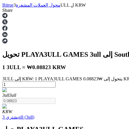
KRW
ل
3ULL
محول العملات المشفرة
Bitrue
Share
العقود الآجلة
South
3ull
تحويل PLAYA3ULL GAMES
1 3ULL = ₩0.08823 KRW
العقود الآجلة USDT
3ull
3ull
العقود الآجلة باستخدام USDT كضمان
KRW
)
3ull
(
3ull
يشتري