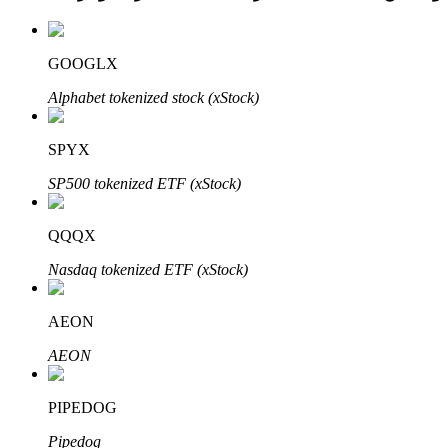
GOOGLX
عمليات احتجاز BTR
Alphabet tokenized stock (xStock)
استثمارات حصرية لحاملي BTR
SPYX
SP500 tokenized ETF (xStock)
QQQX
Nasdaq tokenized ETF (xStock)
AEON
القروض
AEON
خدمة الاقتراض المدعومة بالعملات المشفرة
PIPEDOG
Pipedog