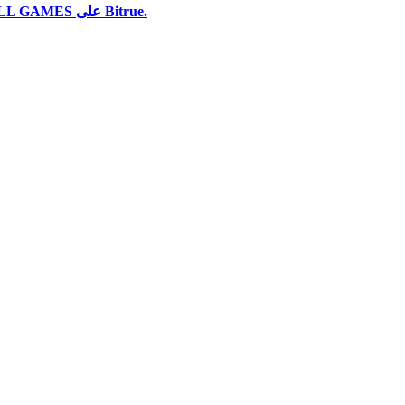
استخدم مجموعة متنوعة من خيارات الدفع لشراء PLAYA3ULL GAMES على Bitrue.