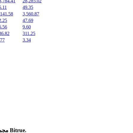
8,784.41
28,285.02
5.11
49.35
,141.58
3,560.87
2.25
47.69
6.56
9.60
36.82
311.25
.77
3.34
.
Bitrue
مجموعة من العملات المشفرة الجديدة المدرجة والرائجة على