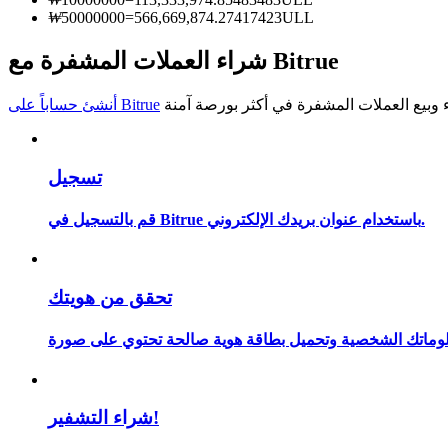
₩
50000000
=
566,669,874.2741742
3ULL
كن متداول نسخ
شراء العملات المشفرة مع Bitrue
استمتع بتقاسم الأرباح وعمولات نسخ التداول
أنشئ حساباً على Bitrue
تسجيل
قم بالتسجيل في Bitrue باستخدام عنوان بريدك الإلكتروني.
معلومة
تحقق من هويتك
شراء التشفير!