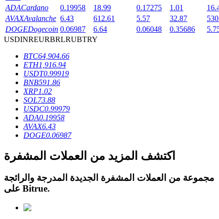
ADA
Cardano
0.19958
18.99
0.17275
1.01
16.
AVAX
Avalanche
6.43
612.61
5.57
32.87
530
DOGE
Dogecoin
0.06987
6.64
0.06048
0.35686
5.7
USD
INR
EUR
BRL
RUB
TRY
عمليات احتجاز BTR
BTC
64,904.66
ETH
1,916.94
استثمارات حصرية لحاملي BTR
USDT
0.99919
BNB
591.86
XRP
1.02
SOL
73.88
USDC
0.99979
ADA
0.19958
AVAX
6.43
DOGE
0.06987
اكتشف المزيد من العملات المشفرة
القروض
مجموعة من العملات المشفرة الجديدة المدرجة والرائجة
.
Bitrue
على
خدمة الاقتراض المدعومة بالعملات المشفرة