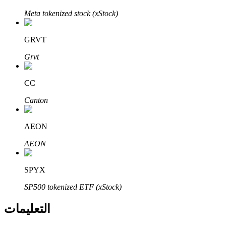
Bitrue
AI
Meta tokenized stock (xStock)
GRVT
Grvt
CC
شركاء بيترو
Canton
AEON
AEON
SPYX
SP500 tokenized ETF (xStock)
شركاء Bitrue
التعليمات
تصل العمولات إلى 65٪!