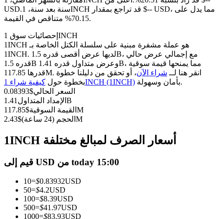
العقود الآجلة USDC
سنة بعد سنة، 1INCH قد تراجع بمقدار $-- USD، مما يدل على
USD.
العقود الآجلة باستخدام USDC كضمان
70.15% متناقص في القيمة.
إحصائيات سوق 1INCH
1INCH هو عملة مشفرة مبنية على سلسلة الكتل الخاصة بـ
1INCH. لديها عرض أقصى قدره 1.5B، مع إجمالي عرض حالي
قدره 1.5B وعرض متداول قدره 1.41B، مما يمنحها قيمة سوقية
قدرها 117.85M. انقر هنا لــ
شراء الآن
، أو تحقق من دليلنا خطوة
بأمان وسهولة.
كيفية شراء 1INCH (1INCH)
بخطوة حول
السعر الحالي
$
0.08393
1.41B
الإمداد المتداول
117.85M
القيمة السوقية
$
نسخ التداول
2.43M
الحجم (24 ساعة)
$
انضم إلى أفضل المتداولين
1INCH أسعار الصرف لمبالغ مختلفة
قيم إلى USD من today 15:00
10
=
$
0.83932
USD
50
=
$
4.2
USD
100
=
$
8.39
USD
500
=
$
41.97
USD
1000
=
$
83.93
USD