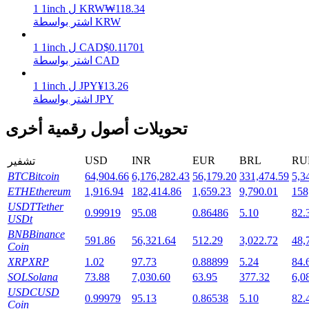
118.34
₩
KRW
ل
1inch
1
اشتر بواسطة KRW
0.11701
$
CAD
ل
1inch
1
التوقيع المساحي
اشتر بواسطة CAD
عوائد عالية والوصول الفوري
13.26
¥
JPY
ل
1inch
1
اشتر بواسطة JPY
تحويلات أصول رقمية أخرى
USD
INR
EUR
BRL
RU
تشفير
BTC
Bitcoin
64,904.66
6,176,282.43
56,179.20
331,474.59
5,3
ETH
Ethereum
1,916.94
182,414.86
1,659.23
9,790.01
158
USDT
Tether
0.99919
95.08
0.86486
5.10
82.
USDt
Launchpool
BNB
Binance
591.86
56,321.64
512.29
3,022.72
48,
الرهان المرن لكسب العملات الرقمية الشهيرة
Coin
XRP
XRP
1.02
97.73
0.88899
5.24
84.
SOL
Solana
73.88
7,030.60
63.95
377.32
6,0
USDC
USD
0.99979
95.13
0.86538
5.10
82.
Coin