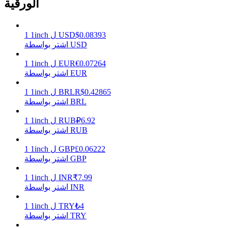
الورقية
0.08393
$
USD
ل
1inch
1
يكسب
اشتر بواسطة USD
0.07264
€
EUR
ل
1inch
1
اشتر بواسطة EUR
0.42865
R$
BRL
ل
1inch
1
اشتر بواسطة BRL
6.92
₽
RUB
ل
1inch
1
اشتر بواسطة RUB
خنزير الطاقة
0.06222
£
GBP
ل
1inch
1
اشتر بواسطة GBP
احصل على مكافآت تنافسية يوميًا
7.99
₹
INR
ل
1inch
1
اشتر بواسطة INR
4
₺
TRY
ل
1inch
1
اشتر بواسطة TRY