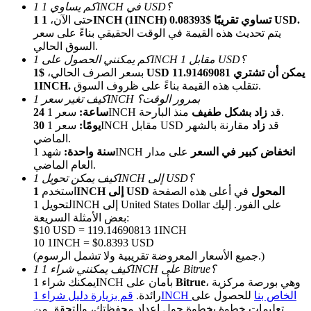
كم يساوي 1 1INCH في USD؟
1 1INCH (1INCH) تساوي تقريبًا $0.08393 USD.
حتى الآن،
يتم تحديث هذه القيمة في الوقت الحقيقي بناءً على سعر
السوق الحالي.
كم يمكنني الحصول على 1INCH مقابل 1 USD؟
بسعر الصرف الحالي،
$1 USD يمكن أن تشتري 11.91469081
تتقلب هذه القيمة بناءً على ظروف السوق.
1INCH.
كيف تغير سعر 1INCH بمرور الوقت؟
منذ البارحة.
سعر 1INCH قد
زاد بشكل طفيف
24 ساعة:
الإحالة
سعر 1INCH مقابل USD قد
زاد
مقارنة بالشهر
30 يومًا:
الماضي.
قم بدعوة صديق لتحصل على مكافآت نقدية
انخفاض كبير في السعر
على مدار
شهد 1INCH
سنة واحدة:
العام الماضي.
BTC Welcome Rewards
كيف يمكن تحويل 1INCH إلى USD؟
1INCH إلى USD المحول
في أعلى هذه الصفحة
استخدم
لتحويل 1INCH إلى United States Dollar على الفور. إليك
بعض الأمثلة السريعة:
$10 USD = 119.14690813 1INCH
10 1INCH = $0.8393 USD
(جميع الأسعار المعروضة تقريبية ولا تشمل الرسوم.)
كيف يمكنني شراء 1 1INCH على Bitrue؟
، وهي بورصة مركزية
Bitrue
يمكنك شراء 1INCH بأمان على
قم بزيارة دليل شراء 1INCH الخاص بنا
للحصول على
رائدة.
تعليمات خطوة بخطوة حول إعداد محفظتك، والتحقق من