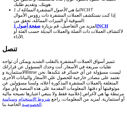
هويتك، وتقديم طلبك.
BTC Welcome Rewards
ما هي الأصول المشفرة المماثلة لـ 1INCH؟
إذا كنت تستكشف العملات المشفرة ذات رؤوس الأموال
Deposit & Trade BTC to Share 25000 USDT prize pool!
السوقية أو الميزات المماثلة، تحقق من:
صفحة أصول 1INCH
لمزيد من التفاصيل، قم بزيارة
لاكتشاف العملات ذات الصلة والعملات البديلة حسب الفئة أو
الأداء.
Deposit CASHCAT & Win
تنصل
Share 500000 CASHCAT prize pool
تتميز أسواق العملات المشفرة بالتقلب الشديد ويمكن أن تواجه
تقلبات سريعة في الأسعار. أنت وحدك المسؤول عن قراراتك
الاستثمارية وBitrue ليست مسؤولة عن أي خسائر قد تتكبدها. نحن
Exclusive for BitMart Users
نعتمد على مصادر خارجية للحصول على الأسعار والبيانات الأخرى
المتعلقة بالعملات المشفرة المذكورة أعلاه، ولسنا مسؤولين عن
Register & Trade to Win 500,000 USDT
موثوقيتها أو دقتها. المعلومات المقدمة على هذه المنصة وأي مواد
مرتبطة بها هي لأغراض إعلامية فقط ولا ينبغي اعتبارها نصيحة مالية
أو استثمارية. لمزيد من المعلومات، راجع
شروط الاستخدام
وسياسة
الخاصة بنا.
الخصوصية
Precious Metals Trading Carnival
Trade Gold & Silver · 33,333 USDT Bonus