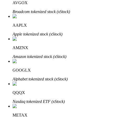
AVGOX
Broadcom tokenized stock (xStock)
AAPLX
Apple tokenized stock (xStock)
الاستثمار التلقائي
احصل على أرباح طويلة الأجل وفوائد مرنة
AMZNX
Amazon tokenized stock (xStock)
GOOGLX
Alphabet tokenized stock (xStock)
QQQX
تعلم الستاكينغ
Nasdaq tokenized ETF (xStock)
تعرف على كيفية كسب الدخل السلبي
METAX