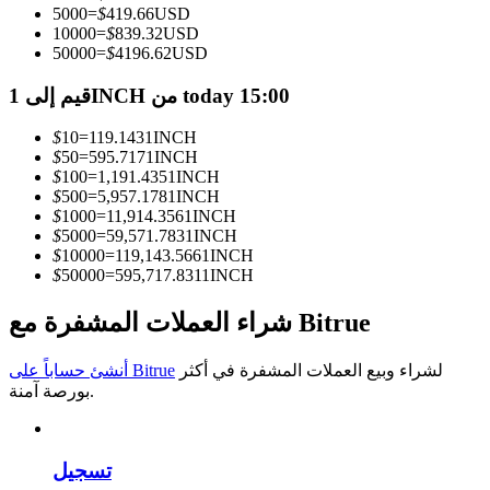
5000
=
$
419.66
USD
10000
=
$
839.32
USD
كن متداول نسخ
50000
=
$
4196.62
USD
استمتع بتقاسم الأرباح وعمولات نسخ التداول
قيم إلى 1INCH من today 15:00
$
10
=
119.143
1INCH
$
50
=
595.717
1INCH
$
100
=
1,191.435
1INCH
$
500
=
5,957.178
1INCH
$
1000
=
11,914.356
1INCH
$
5000
=
59,571.783
1INCH
$
10000
=
119,143.566
1INCH
$
50000
=
595,717.831
1INCH
معلومة
شراء العملات المشفرة مع Bitrue
تحليل البيانات الضخمة بما في ذلك المعلومات التجارية، وما
إلى ذلك.
لشراء وبيع العملات المشفرة في أكثر
أنشئ حساباً على Bitrue
بورصة آمنة.
تسجيل