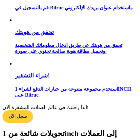
قم بالتسجيل في Bitrue باستخدام عنوان بريدك الإلكتروني.
مرشد
تحقق من هويتك
دليل المبتدئين للعقود الآجلة
تحقق من هويتك عن طريق إدخال معلوماتك الشخصية
وتحميل بطاقة هوية صالحة تحتوي على صورة.
شراء التشفير!
استخدم مجموعة متنوعة من خيارات الدفع لشراء 1INCH
على Bitrue.
استراتيجيات التداول
ابدأ رحلتك في عالم العملات المشفرة الآن!
تعلم كيفية البقاء مربحة
سجل الآن
تحويلات شائعة من 1inch إلى العملات