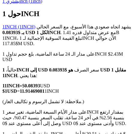
)
1inch
(
1inch
يشتري
حول 1INCH
يشهد اتجاه صعودي هذا الأسبوع، مع السعر الحالي
1INCH (1INCH)
العقود الآجلة لـ COIN-M
. مع عرض متداول قدره 1.41B
بـ $0.08393 USD لكل 1INCH
1INCH، تبلغ القيمة السوقية الإجمالية لـ 1INCH الآن حوالي
العقود الآجلة للعملات المشفرة
$117.85M USD.
على مدار الـ 24 ساعة الماضية، بلغ حجم تداول 1INCH $2.43M
USD
TradFi
سعر الصرف
هو $0.08393 USD مقابل 1
1INCH إلى USD
حالياً،
مشتقات الأسهم والعملات الأجنبية والمعادن الثمينة والسلع
. هذا يعني:
1INCH
1
1INCH
=
$
0.08393
USD
$
1
USD
=
11.91469081
1INCH
(ملاحظة: لا تشمل الرسوم و تكاليف الغاز.)
على مدار الأيام السبعة الماضية، تغير سعر 1INCH بمقدار ارتفع
بنسبة 2.56%.
في آخر 24 ساعة، تقلب السعر بنسبة 0.47%، حيث
وصل إلى أعلى مستوى عند $0 USD وأدنى مستوى عند $0 USD.
مقارنة بالشهر الماضي، 1INCH قد زاد بنسبة 20.51%.أعلى من $--