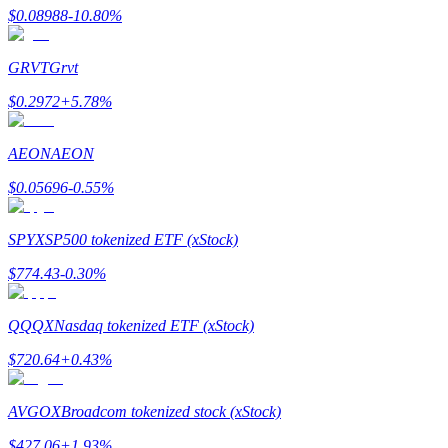
$
0.08988
-10.80
%
GRVT
Grvt
$
0.2972
+
5.78
%
理財
AEON
AEON
$
0.05696
-0.55
%
SPYX
SP500 tokenized ETF (xStock)
$
774.43
-0.30
%
增值寶
QQQX
Nasdaq tokenized ETF (xStock)
使您的資產穩定增值
$
720.64
+
0.43
%
AVGOX
Broadcom tokenized stock (xStock)
$
427.06
+
1.93
%