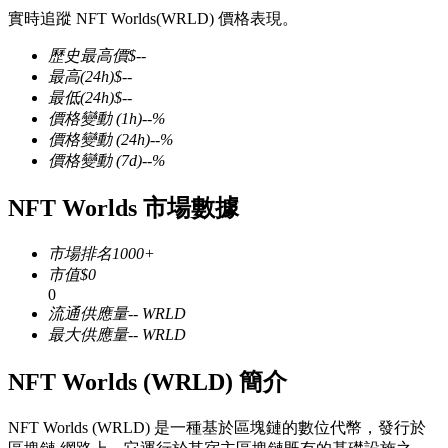
實時追蹤 NFT Worlds(WRLD) 價格表現。
歷史最高價
$
--
最高
(24h)
$
--
最低
(24h)
$
--
幣本位永續
價格變動
(1h)
--
%
價格變動
(24h)
--
%
以數字貨幣為保證金的永續合約
價格變動
(7d)
--
%
NFT Worlds 市場數據
TradFi
市場排名
1000+
美股、外匯、貴金屬及大宗商品衍生性商品
市值
$
0
0
流通供應量
--
WRLD
最大供應量
--
WRLD
NFT Worlds (WRLD) 簡介
NFT Worlds (WRLD) 是一種基於區塊鏈的數位代幣，發行於