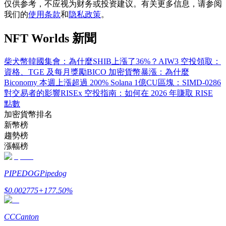
仅供参考，不应视为财务或投资建议。有关更多信息，请参阅
我们的
使用条款
和
隐私政策
。
NFT Worlds 新聞
合約指南
柴犬幣韓國集會：為什麼SHIB上漲了36%？
AIW3 空投領取：
合約功能使用指南
資格、TGE 及每月獎勵
BICO 加密貨幣暴漲：為什麼
Biconomy 本週上漲超過 200%
Solana 1億CU區塊：SIMD-0286
對交易者的影響
RISEx 空投指南：如何在 2026 年賺取 RISE
點數
加密貨幣排名
新幣榜
趨勢榜
漲幅榜
PIPEDOG
Pipedog
交易策略
$
0.002775
+
177.50
%
學習如何保持盈利
CC
Canton