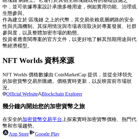
區塊鏈 網路上。它運行於其宿主區塊鏈既有的基礎設施之
中，並可依據專案設計承擔多種用途，例如實用功能、治理或
USDC永續
生態參與。
多種以USDC結算的永續合約
作為建立於 區塊鏈 之上的代幣，其交易依賴底層網路的安全
性與共識機制。其採用情況與市場表現取決於專案發展、社群
參與度，以及整體加密市場的動態。
投資者應查閱專案的官方文件，以更好地了解其預期用途與代
幣經濟模型。
NFT Worlds 資料來源
NFT Worlds 價格數據由 CoinMarketCap 提供，並從全球領先
的加密貨幣交易所匯總。價格實時更新，以反映當前市場狀
跟單
況。
Official Website
Blockchain Explorer
與頂尖交易專家同行
幾分鐘內開始您的加密貨幣之旅
在安全的
加密貨幣交易平台
上探索實時加密貨幣價格、熱門代
幣和市場趨勢。
App Store
Google Play