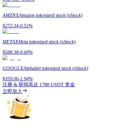
AMZNX
Amazon tokenized stock (xStock)
$
272.34
-0.51
%
機槍池
METAX
Meta tokenized stock (xStock)
一鍵質押鎖定高收益
$
588.38
-0.60
%
GOOGLX
Alphabet tokenized stock (xStock)
$
359.06
-1.94
%
注册 & 获得高达
1788 USDT
奖金
立即加入
Launchpool
活期質押獲得熱門資產