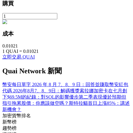
購買
成本
機槍池
一鍵質押鎖定高收益
0.01021
1
QUAI
=
0.01021
立即交易 QUAI
Quai Network 新聞
幣安每日單字 2026 年 8 月 7、8、9 日：回答並賺取
幣安紅包
代碼 2026年8月7、8、9日：解碼獲獎
索拉娜加密卡在七月創
下$69.5M的紀錄：對SOL的影響
優步第二季表現優於預期但
指引拖累股價：你應該做空嗎？
斯特拉貓首日上漲85%：講述
Launchpool
新機會？
加密貨幣排名
活期質押獲得熱門資產
新幣榜
趨勢榜