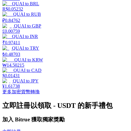
QUAI
to
BRL
R$
0.05232
QUAI
to
RUB
₽
0.84762
QUAI
to
GBP
合約指南
£
0.00759
QUAI
to
INR
合約功能使用指南
₹
0.97411
QUAI
to
TRY
₺
0.48703
QUAI
to
KRW
₩
14.50215
QUAI
to
CAD
$
0.01431
QUAI
to
JPY
¥
1.61738
更多加密貨幣轉換
交易策略
立即註冊以領取 - USDT 的新手禮包
學習如何保持盈利
加入 Bitrue 獲取獨家獎勵