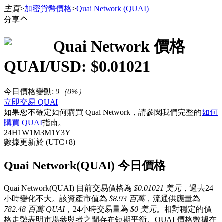
主頁
>
加密貨幣價格
>
Quai Network
(QUAI)
分享
Quai Network
價格
合約
QUAI
/USD: $
0.01021
今日價格變動
:
0
（
0
%）
立即交易 QUAI
如果您不確定如何購買 Quai Network，請參閱我們完整的
如何
購買 QUAI
指南。
24H
1W
1M
3M
1Y
3Y
數據更新於 (UTC+8)
USDT永續
Quai Network(QUAI) 今日價格
多種以USDT結算的永續合約
Quai Network(QUAI) 目前交易價格為
$0.01021 美元
，過去24
小時變化不大。該資產市值為
$8.93 百萬
，流通供應量為
782.48 百萬 QUAI
，24小時交易量為
$0 美元
。相對穩定的價
格走勢表明市場參與者之間存在短期平衡。QUAI 價格數據在