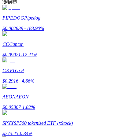
漲幅榜
PIPEDOG
Pipedog
$
0.002839
+
183.90
%
CC
Canton
鎖倉BTR
$
0.09021
-12.41
%
輕鬆獲得多重福利
GRVT
Grvt
$
0.2916
+
4.66
%
AEON
AEON
$
0.05867
-1.82
%
借貸寶
SPYX
SP500 tokenized ETF (xStock)
借貸數字貨幣，及時且安全的服務
$
773.45
-0.34
%