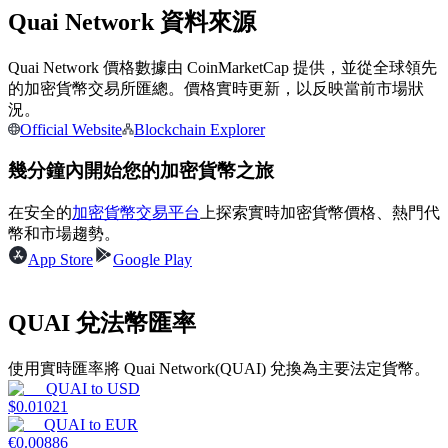
Quai Network 資料來源
成為跟單交易員
Quai Network 價格數據由 CoinMarketCap 提供，並從全球領先
的加密貨幣交易所匯總。價格實時更新，以反映當前市場狀
坐享盈利分成和跟單分傭
況。
Official Website
Blockchain Explorer
幾分鐘內開始您的加密貨幣之旅
在安全的
加密貨幣交易平台
上探索實時加密貨幣價格、熱門代
幣和市場趨勢。
App Store
Google Play
合約資訊
QUAI 兌法幣匯率
包含交易情況等的大數據分析
使用實時匯率將 Quai Network(QUAI) 兌換為主要法定貨幣。
QUAI
to
USD
$
0.01021
QUAI
to
EUR
€
0.00886