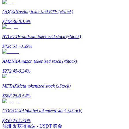
QQQX
Nasdaq tokenized ETF (xStock)
$
718.36
-0.15
%
AVGOX
Broadcom tokenized stock (xStock)
$
424.51
+
0.39
%
定投理财
AMZNX
Amazon tokenized stock (xStock)
享受活期理財及長期收益
$
272.45
-0.34
%
METAX
Meta tokenized stock (xStock)
$
588.25
-0.54
%
GOOGLX
Alphabet tokenized stock (xStock)
$
359.23
-1.71
%
學習理財
注册 & 获得高达
- USDT
奖金