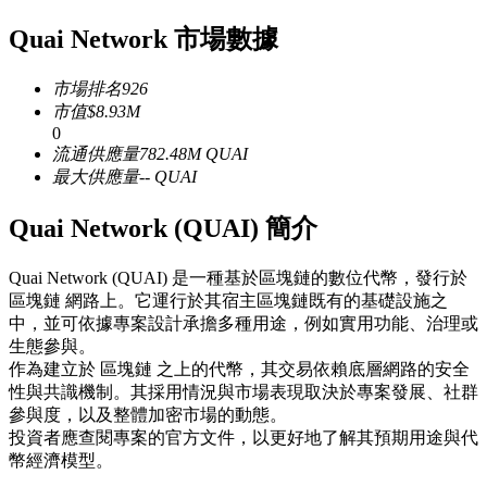
USDC永續
Quai Network 市場數據
多種以USDC結算的永續合約
市場排名
926
市值
$
8.93M
0
流通供應量
782.48M
QUAI
最大供應量
--
QUAI
Quai Network (QUAI) 簡介
Quai Network (QUAI) 是一種基於區塊鏈的數位代幣，發行於
跟單
區塊鏈 網路上。它運行於其宿主區塊鏈既有的基礎設施之
中，並可依據專案設計承擔多種用途，例如實用功能、治理或
與頂尖交易專家同行
生態參與。
作為建立於 區塊鏈 之上的代幣，其交易依賴底層網路的安全
性與共識機制。其採用情況與市場表現取決於專案發展、社群
參與度，以及整體加密市場的動態。
投資者應查閱專案的官方文件，以更好地了解其預期用途與代
幣經濟模型。