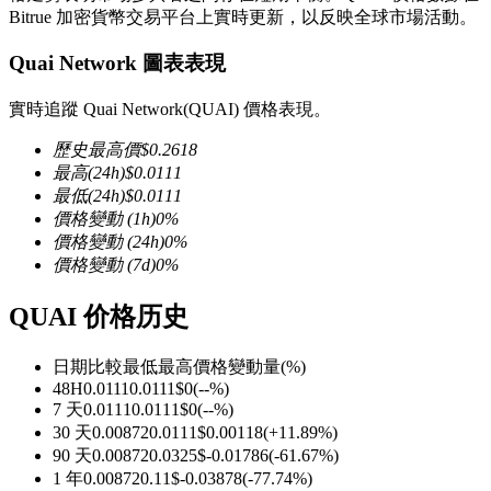
Bitrue 加密貨幣交易平台上實時更新，以反映全球市場活動。
Quai Network 圖表表現
實時追蹤 Quai Network(QUAI) 價格表現。
幣本位永續
歷史最高價
$
0.2618
以數字貨幣為保證金的永續合約
最高
(24h)
$
0.0111
最低
(24h)
$
0.0111
價格變動
(1h)
0
%
價格變動
(24h)
0
%
TradFi
價格變動
(7d)
0
%
美股、外匯、貴金屬及大宗商品衍生性商品
QUAI 价格历史
日期比較
最低
最高
價格變動量
(%)
48H
0.0111
0.0111
$
0
(
--
%)
7 天
0.0111
0.0111
$
0
(
--
%)
30 天
0.00872
0.0111
$
0.00118
(
+
11.89
%)
90 天
0.00872
0.0325
$
-0.01786
(
-61.67
%)
1 年
0.00872
0.11
$
-0.03878
(
-77.74
%)