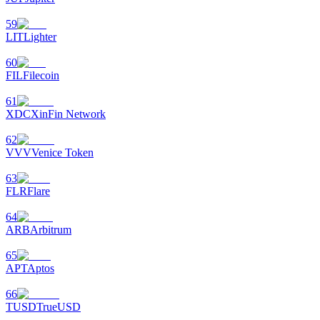
59
LIT
Lighter
更多活動
60
贏得獎品與專屬獎勵
FIL
Filecoin
福利中心
61
XDC
XinFin Network
登錄
註冊
62
VVV
Venice Token
63
FLR
Flare
64
ARB
Arbitrum
65
APT
Aptos
66
TUSD
TrueUSD