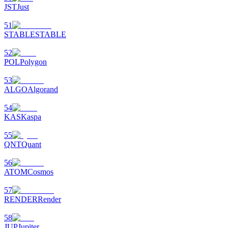
貴金屬財富季 · 交易巔峰賽
JST
Just
抽獎衝榜 · 贏33,333 USDT
51
STABLE
STABLE
52
POL
Polygon
USDT 新手理財 10% APR
53
USDT活期理財、無鎖定期
ALGO
Algorand
54
KAS
Kaspa
新用戶專享 BTC 6.5% APR
55
QNT
Quant
BTC 活期理財、無鎖定期
56
ATOM
Cosmos
57
RENDER
Render
58
JUP
Jupiter