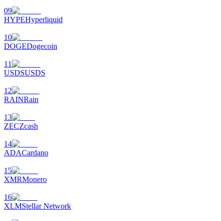
09
HYPE
Hyperliquid
10
DOGE
Dogecoin
11
USDS
USDS
鎖倉BTR
12
輕鬆獲得多重福利
RAIN
Rain
13
ZEC
Zcash
14
ADA
Cardano
15
XMR
Monero
借貸寶
16
XLM
Stellar Network
借貸數字貨幣，及時且安全的服務