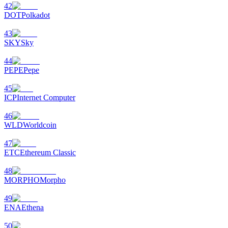
42
DOT
Polkadot
43
BTC 專享獎勵
SKY
Sky
充值並交易BTC瓜分 25,000 USDT 獎池！
44
PEPE
Pepe
45
ICP
Internet Computer
充值CASHCAT & 赢取
46
瓜分 500000 CASHCAT 獎池
WLD
Worldcoin
47
ETC
Ethereum Classic
BitMart 用戶遷移專享
48
MORPHO
Morpho
註冊&交易贏 500,000 USDT
49
ENA
Ethena
50