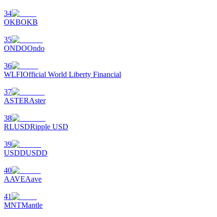
最高達65%佣金！
34
OKB
OKB
35
ONDO
Ondo
36
WLFI
Official World Liberty Financial
37
ASTER
Aster
邀请好友
38
RLUSD
Ripple USD
邀請朋友獲得現金獎勵
39
USDD
USDD
40
AAVE
Aave
41
MNT
Mantle
BTC 專享獎勵