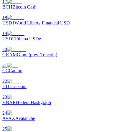
17
BCH
Bitcoin Cash
18
USD1
World Liberty Financial USD
19
USDE
Ethena USDe
20
GRAM
Gram (prev. Toncoin)
定投理财
21
享受活期理財及長期收益
CC
Canton
22
LTC
Litecoin
23
HBAR
Hedera Hashgraph
24
AVAX
Avalanche
學習理財
25