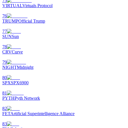
75
VIRTUAL
Virtuals Protocol
76
TRUMP
Official Trump
77
SUN
Sun
78
CRV
Curve
79
NIGHT
Midnight
80
SPX
SPX6900
81
PYTH
Pyth Network
82
FET
Artificial Superintelligence Alliance
83