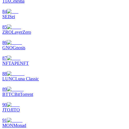
TIA
Celestia
84
SEI
Sei
85
ZRO
LayerZero
86
GNO
Gnosis
87
NFT
APENFT
88
LUNC
Luna Classic
89
BTTC
BitTorrent
90
JTO
JITO
91
MON
Monad