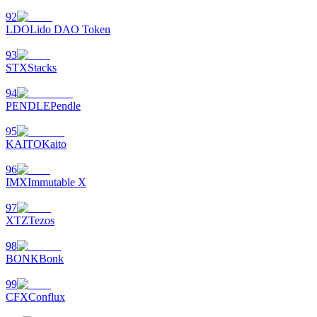
92
LDO
Lido DAO Token
93
STX
Stacks
94
PENDLE
Pendle
95
KAITO
Kaito
96
IMX
Immutable X
97
XTZ
Tezos
98
BONK
Bonk
99
CFX
Conflux