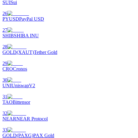
SUI
Sui
了解如何賺取穩定收入
26
Bitrue
AI
PYUSD
PayPal USD
27
SHIB
SHIBA INU
28
GOLD(XAUT)
Tether Gold
29
CRO
Cronos
合夥人計劃
30
UNI
UniswapV2
31
TAO
Bittensor
32
NEAR
NEAR Protocol
33
Bitrue渠道合伙人
GOLD(PAXG)
PAX Gold