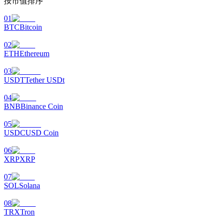
按市值排序
01
BTC
Bitcoin
02
ETH
Ethereum
機槍池
03
一鍵質押鎖定高收益
USDT
Tether USDt
04
BNB
Binance Coin
05
USDC
USD Coin
06
XRP
XRP
Launchpool
07
SOL
Solana
活期質押獲得熱門資產
08
TRX
Tron