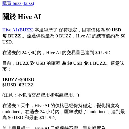
購買
buzz
(
buzz
)
關於 Hive AI
Hive AI (BUZZ)
本週經歷了 保持穩定，目前價格為
$0 USD
幣本位永續
每 BUZZ
。流通供應量為 0 BUZZ，Hive AI 的總市值約為 $0
USD。
以數字貨幣為保證金的永續合約
在過去的 24 小時內，Hive AI 的交易量已達到 $0 USD
目前，
BUZZ 對 USD
的匯率
為 $0 USD 兌 1 BUZZ
。這意味
TradFi
著：
美股、外匯、貴金屬及大宗商品衍生性商品
1
BUZZ
=
$
0
USD
$
1
USD
=
0
BUZZ
(注意：不包括交易費用和燃氣費用。)
在過去 7 天中，Hive AI 的價格已經保持穩定，變化幅度為
undefined。
在過去 24 小時內，匯率波動了 undefined，達到最
高 $0 USD 和最低 $0 USD。
與上個月相比，Hive AI 已經保持不變，變化幅度為