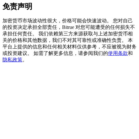
免责声明
加密货币市场波动性很大，价格可能会快速波动。 您对自己
的投资决定承担全部责任，Bitrue 对您可能遭受的任何损失不
承担任何责任。 我们依赖第三方来源获取与上述加密货币相
機槍池
关的价格和其他数据，我们不对其可靠性或准确性负责。 本
平台上提供的信息和任何相关材料仅供参考，不应被视为财务
一鍵質押鎖定高收益
或投资建议。 如需了解更多信息，请参阅我们的
使用条款
和
隐私政策
。
Launchpool
活期質押獲得熱門資產