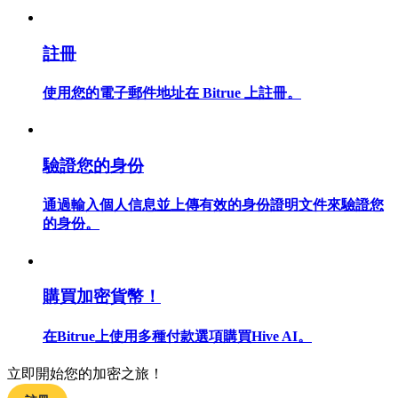
註冊
成為跟單交易員
坐享盈利分成和跟單分傭
使用您的電子郵件地址在 Bitrue 上註冊。
驗證您的身份
通過輸入個人信息並上傳有效的身份證明文件來驗證您
的身份。
合約資訊
購買加密貨幣！
包含交易情況等的大數據分析
在Bitrue上使用多種付款選項購買Hive AI。
立即開始您的加密之旅！