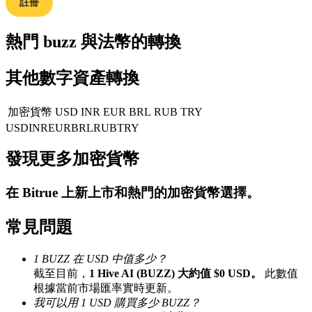
註冊
熱門 buzz 與法幣的轉換
合約指南
其他數字資產轉換
合約功能使用指南
加密貨幣
USD
INR
EUR
BRL
RUB
TRY
USD
INR
EUR
BRL
RUB
TRY
發現更多加密貨幣
在
Bitrue
上新上市和熱門的加密貨幣選擇。
常見問題
交易策略
1 BUZZ 在 USD 中值多少？
學習如何保持盈利
截至目前，
1 Hive AI (BUZZ) 大約值 $0 USD。
此數值
根據當前市場匯率實時更新。
我可以用 1 USD 購買多少 BUZZ？