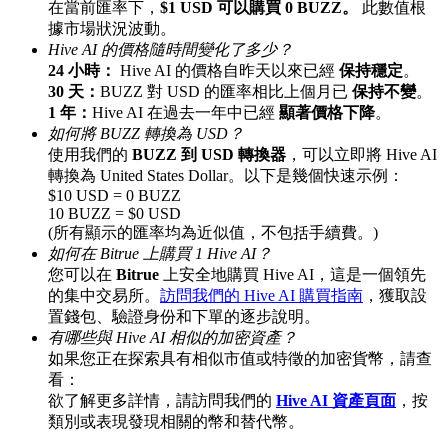
在當前匯率下，
$1 USD 可以購買 0 BUZZ。
此數值根
據市場狀況波動。
Hive AI 的價格隨時間變化了多少？
24 小時：
Hive AI 的價格自昨天以來已經
保持穩定
。
30 天：
BUZZ 對 USD 的匯率相比上個月已
保持不變
。
理財
1 年：
Hive AI 在過去一年中已經
顯著價格下降
。
如何將 BUZZ 轉換為 USD？
使用我們的
BUZZ 到 USD 轉換器
，可以立即將 Hive AI
轉換為 United States Dollar。以下是幾個快速示例：
$10 USD = 0 BUZZ
10 BUZZ = $0 USD
(所有顯示的匯率均為近似值，不包括手續費。)
如何在 Bitrue 上購買 1 Hive AI？
您可以在
Bitrue
上安全地購買 Hive AI，這是一個領先
的集中交易所。
訪問我們的 Hive AI 購買指南
，獲取設
置錢包、驗證身份和下單的逐步說明。
增值寶
有哪些與 Hive AI 相似的加密資產？
使您的資產穩定增值
如果您正在探索具有相似市值或特徵的加密貨幣，請查
看：
欲了解更多詳情，請訪問我們的
Hive AI 資產頁面
，按
類別或表現發現相關的幣和替代幣。