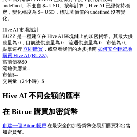
undefined。不变自 $-- USD。
按年計算，Hive AI 已經保持穩
USDC永續
定，變化幅度為 $-- USD，標誌著價值的 undefined 沒有變
多種以USDC結算的永續合約
化。
Hive AI 市場統計
BUZZ 是一種建立在 Hive AI 區塊鏈上的加密貨幣。其最大供
應量為 0，目前總供應量為 0，流通供應量為 0，市值為 0。
點擊這裡
立即購買
，或查看我們的逐步指南
如何安全輕鬆地
購買 Hive AI (BUZZ)
。
當前價格
$
0
流通供應量
--
市值
$
--
交易量（24小時）
$
--
跟單
與頂尖交易專家同行
Hive AI 不同金額的匯率
在 Bitrue 購買加密貨幣
創建一個 Bitrue 帳戶
在最安全的加密貨幣交易所購買和出售
加密貨幣。