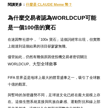
貴金屬財富季 · 交易巔峰賽
閱讀更多：
什麼是 CLAUDE Meme 幣？
抽獎衝榜 · 贏33,333 USDT
為什麼交易者認為WORLDCUP可能
是一個100倍的寶石
USDT 新手理財 10% APR
在迷因幣社群中，「100x 寶石」這個詞經常出現，但實際
USDT活期理財、無鎖定期
上能達到這個結果的項目卻寥寥無幾。
儘管如此，仍然有幾個原因使投機交易者密切關注
大型全球敘事
新用戶專享 BTC 6.5% APR
WORLDCUP。
BTC 活期理財、無鎖定期
FIFA 世界盃是地球上最大的體育盛事之一，吸引了全球數
十億的觀眾。
與暫時的加密趨勢不同，足球迷文化已經在龐大規模上存
在。這個生態系統直接與民族自豪感、運動對抗和線上部