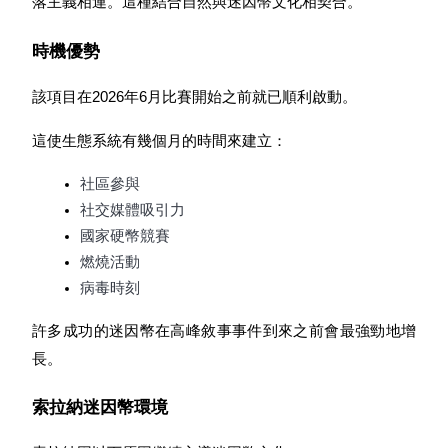
落主義相連。這種結合自然與迷因幣文化相契合。
時機優勢
更多活動
該項目在2026年6月比賽開始之前就已順利啟動。
贏得獎品與專屬獎勵
福利中心
這使生態系統有幾個月的時間來建立：
登錄
註冊
社區參與
社交媒體吸引力
國家硬幣競賽
燃燒活動
病毒時刻
許多成功的迷因幣在高峰敘事事件到來之前會最強勁地增
長。
索拉納迷因幣環境