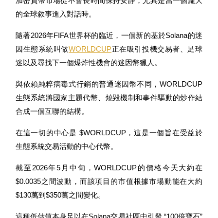
加密貨幣市場從不會長時間保持安靜，尤其是當一個龐大
的全球敘事進入對話時。
隨著2026年FIFA世界杯的臨近，一個新的基於Solana的迷
因生態系統叫做
WORLDCUP
正在吸引投機交易者、足球
幣本位永續
迷以及尋找下一個爆炸性機會的迷因幣獵人。
以數字貨幣為保證金的永續合約
與依賴純粹病毒式行銷的普通迷因幣不同，WORLDCUP
生態系統將國家主題代幣、燒毀機制和事件驅動的炒作結
TradFi
合成一個互聯的結構。
美股、外匯、貴金屬及大宗商品衍生性商品
在這一切的中心是 $WORLDCUP，這是一個旨在受益於
生態系統交易活動的中心代幣。
截至2026年5月中旬，WORLDCUP的價格今天大約在
$0.0035之間波動，而該項目的市值根據市場動能在大約
$130萬到$350萬之間變化。
這種低估值本身足以在Solana交易社區中引發 “100倍寶石” 