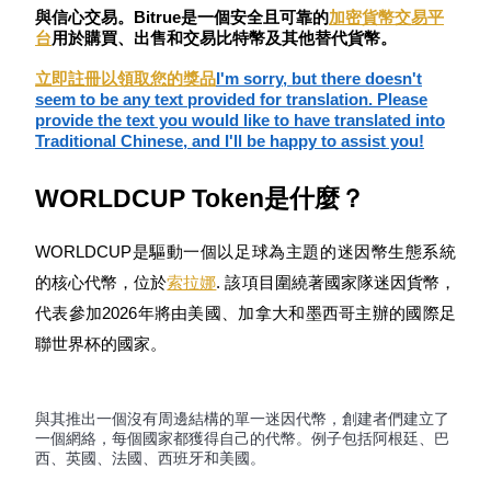
與信心交易。Bitrue是一個安全且可靠的
加密貨幣交易平
台
用於購買、出售和交易比特幣及其他替代貨幣。
成為跟單交易員
立即註冊以領取您的獎品
I'm sorry, but there doesn't
seem to be any text provided for translation. Please
坐享盈利分成和跟單分傭
provide the text you would like to have translated into
Traditional Chinese, and I'll be happy to assist you!
WORLDCUP Token是什麼？
WORLDCUP是驅動一個以足球為主題的迷因幣生態系統
的核心代幣，位於
索拉娜
. 該項目圍繞著國家隊迷因貨幣，
代表參加2026年將由美國、加拿大和墨西哥主辦的國際足
合約資訊
聯世界杯的國家。
包含交易情況等的大數據分析
與其推出一個沒有周邊結構的單一迷因代幣，創建者們建立了
一個網絡，每個國家都獲得自己的代幣。例子包括阿根廷、巴
西、英國、法國、西班牙和美國。