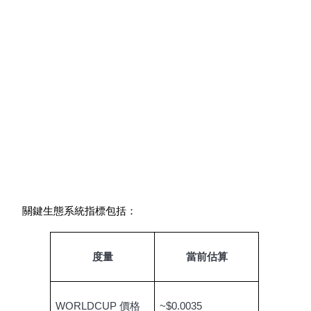
鎖倉BTR
輕鬆獲得多重福利
關鍵生態系統指標包括：
度量
當前估算
借貸寶
借貸數字貨幣，及時且安全的服務
WORLDCUP 價格
~$0.0035