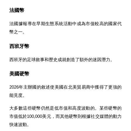
法國幣
法國據報導在早期生態系統活動中成為市值較高的國家代
BTC 專享獎勵
幣之一。
充值並交易BTC瓜分 25,000 USDT 獎池！
西班牙幣
西班牙的足球敘事和歷史成就創造了額外的迷因潛力。
充值CASHCAT & 赢取
瓜分 500000 CASHCAT 獎池
美國硬幣
2026年主辦國的敘述使美國在北美貿易商中獲得了更強的
能見度。
BitMart 用戶遷移專享
大多數這些硬幣仍然是低市值和高度波動的。某些硬幣的
註冊&交易贏 500,000 USDT
市值低於100,000美元，而其他硬幣則根據社交媒體的動力
快速波動。