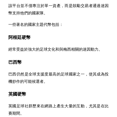
該平台並不僅專注於單一資產，而是鼓勵交易者通過迷因
最高達65%佣金！
幣支持他們的國家隊。
一些著名的國家主題代幣包括：
阿根廷硬幣
經常受益於強大的足球文化和與梅西相關的迷因動力。
邀请好友
巴西幣
邀請朋友獲得現金獎勵
巴西仍然是全球支援度最高的足球國家之一，使其成為投
機炒作的可能候選者。
英國硬幣
英國足球社群歷來在網路上產生大量的互動，尤其是在比
賽期間。
BTC 專享獎勵