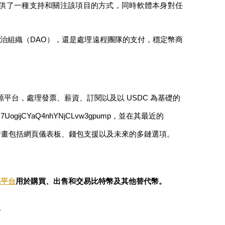
群提供了一種支持和關注該項目的方式，同時軟體本身對任
治組織（DAO），還是處理遠程團隊的支付，穩定幣商
lana 的開源平台，處理發票、薪資、訂閱以及以 USDC 為基礎的
UogijCYaQ4nhYNjCLvw3gpump，並在其最近的 
計畫包括網頁儀表板、錢包支援以及未來的多鏈選項。
易平台
用於購買、出售和交易比特幣及其他替代幣。
。