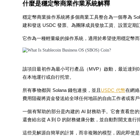
什麼是穩定幣商業作業系統解釋
USDC永續
穩定幣商業操作系統將多個商業工具整合為一個專為 So
多種以USDC結算的永續合約
建和發送 USDC 發票、為團隊成員發放工資、設置定
它作為一種輕量級的操作系統，適用於希望使用穩定幣而
該項目最初作為最小可行產品（MVP）啟動，最近達到0.
在本地運行或自行托管。
跟單
所有事物都與 Solana 錢包連接，並且
USDC 代幣
在網絡
與頂尖交易專家同行
費用阻礙將資金發送給全球任何地區的自由工作者或客戶
一個有幫助的部分是內建的 AI 財務助手。它會查看
還會給出從 A 到 D 的財務健康分數，並自動對開支進行
這些見解源自簡單的計算，而非複雜的模型，因此即使是