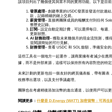
該項目列出了幾個使其與眾不同的實用功能。以下是目前
發票處理
– 創建專業的USDC發票並發送付款
款，記錄精確的鏈上交易。
薪資管理
– 直接將團隊成員的報酬支付到任何 Sol
整歷史記錄。
理財
訂閱
– 設定自動定期計費，可以選擇每日、每週
更新狀態。
AI 財務助理
– 獲取未來幾個月的現金流預測，獲
並閱讀簡短的可行見解。
財務管理
– 查看 USDC 和 SOL 餘額，準
這些工具在一個地方一起運作，讓商業擁有者減少在應用
據，而不是外部來源，這樣可以保持所有內容對您的特定
未來計劃的更新包括一個友好的網頁儀表板，帶有圖表，支持流行的 
增值寶
稅務導出選項，以及支付爭議處理。
使您的資產穩定增值
團隊也在考慮稍後添加法幣的進出通道，以便用戶可以更
閱讀更多：
什麼是 D.Energy (WATT) 加密貨幣