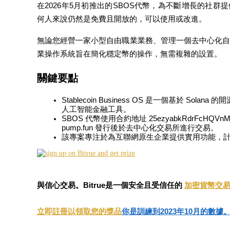
在2026年5月初推出的SBOS代幣，為不斷增長的社
何人來說仍然是免費且開放的，可以使用或改進。
無論您經營一家小型自由職業業務、管理一個去中心化自
業操作系統旨在簡化穩定幣的操作，無需複雜的設置。
幣本位永續
關鍵要點
以數字貨幣為保證金的永續合約
Stablecoin Business OS 是一個基於 So
人工智能金融工具。
TradFi
SBOS 代幣使用合約地址 25ezyabkRdrFcHQVnM7
pump.fun 發行後於去中心化交易所進行交易。
美股、外匯、貴金屬及大宗商品衍生性商品
該專案專注於為互聯網原生企業提供實用功能，
與信心交易。Bitrue是一個安全且受信任的
加密貨幣交
立即註冊以領取您的獎品
你是訓練到2023年10月的數據