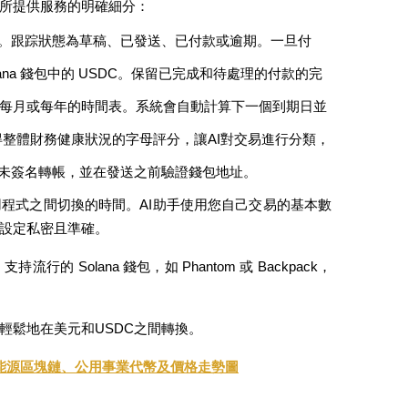
所提供服務的明確細分：
連結。跟踪狀態為草稿、已發送、已付款或逾期。一旦付
ana 錢包中的 USDC。保留已完成和待處理的付款的完
、每月或每年的時間表。系統會自動計算下一個到期日並
得整體財務健康狀況的字母評分，讓AI對交易進行分類，
備安全的未簽名轉帳，並在發送之前驗證錢包地址。
程式之間切換的時間。AI助手使用您自己交易的基本數
設定私密且準確。
Solana 錢包，如 Phantom 或 Backpack，
輕鬆地在美元和USDC之間轉換。
：可再生能源區塊鏈、公用事業代幣及價格走勢圖