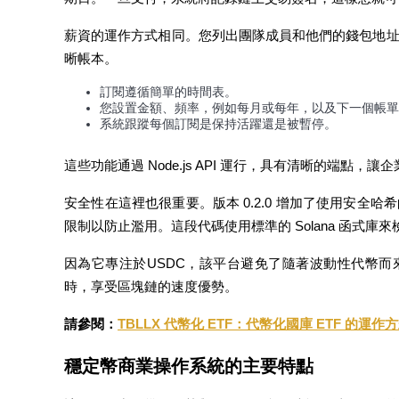
薪資的運作方式相同。您列出團隊成員和他們的錢包地址
晰帳本。
合約指南
訂閱遵循簡單的時間表。
您設置金額、頻率，例如每月或每年，以及下一個帳單
合約功能使用指南
系統跟蹤每個訂閱是保持活躍還是被暫停。
這些功能通過 Node.js API 運行，具有清晰的端點
安全性在這裡也很重要。版本 0.2.0 增加了使用安全哈
限制以防止濫用。這段代碼使用標準的 Solana 函式
因為它專注於USDC，該平台避免了隨著波動性代幣
時，享受區塊鏈的速度優勢。
交易策略
請參閱：
TBLLX 代幣化 ETF：代幣化國庫 ETF 的運
學習如何保持盈利
穩定幣商業操作系統的主要特點