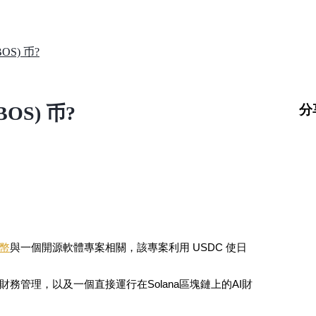
S) 币?
分
S) 币?
代幣
與一個開源軟體專案相關，該專案利用 USDC 使日
管理，以及一個直接運行在Solana區塊鏈上的AI財