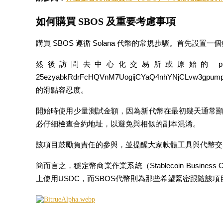
如何購買 SBOS 及重要考慮事項
購買 SBOS 遵循 Solana 代幣的常規步驟。首先設置一個錢包
然後訪問去中心化交易所或原始的 pum
鎖倉BTR
25ezyabkRdrFcHQVnM7UogijCYaQ4nhYNj
的滑點容忍度。
輕鬆獲得多重福利
開始時使用少量測試金額，因為新代幣在最初幾天通常
必仔細檢查合約地址，以避免與相似的副本混淆。
該項目鼓勵負責任的參與，並提醒大家軟體工具與代幣交
簡而言之，穩定幣商業作業系統（Stablecoin Busine
上使用USDC，而SBOS代幣則為那些希望緊密跟隨該
借貸寶
借貸數字貨幣，及時且安全的服務