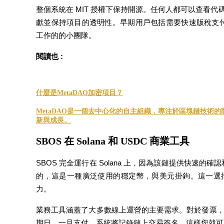
整個系統在 MIT 授權下保持開源。任何人都可以查看
獻並保持項目的透明性。早期用戶包括需要快速版稅支付
成為跟單交易員
工作的的小團隊。
坐享盈利分成和跟單分傭
閱讀也 :
什麼是MetaDAO加密項目？
MetaDAO是一個去中心化的自主組織，專注於區塊鏈技術
新與成長。
SBOS 在 Solana 和 USDC 商業工具
合約資訊
SBOS 完全運行在 Solana 上，因為該鏈提供快速的
包含交易情況等的大數據分析
的，這是一種廣泛使用的穩定幣，與美元掛鉤。這一選
力。
業務工具涵蓋了大多數線上運營的主要需求。對於發票，
期日。一旦支付，系統將記錄鏈上交易簽名，這樣您就可