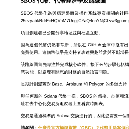
SBOS 代幣、代幣經濟學及路線圖
SBOS 代幣作為與穩定幣商業操作系統專案相關的社區代幣
25ezyabkRdrFcHQVnM7UogijCYaQ4nhYNjCLvw3gpu
機槍池
項目創建者已公開分享地址並與社區互動。
一鍵質押鎖定高收益
因為這個代幣仍然非常新，所以在 GitHub 倉庫中
免費使用。這個幣似乎是支持者表達興趣並參與不斷增長
該路線圖首先專注於完成核心軟件。接下來的步驟包括
慧功能，以處理有關您的財務的自然語言問題。
長期計劃涵蓋對 Base、Arbitrum 和 Polygon 的
與任何新的 Solana 代幣一樣，SBOS 的價格、
Launchpool
址在去中心化交易所追蹤器上查看實時圖表。
活期質押獲得熱門資產
交易是通過標準的 Solana 交換進行的，因此您需要一個
請參閱：
什麼是官方橋樑貨幣（OBC）？代幣用途案例