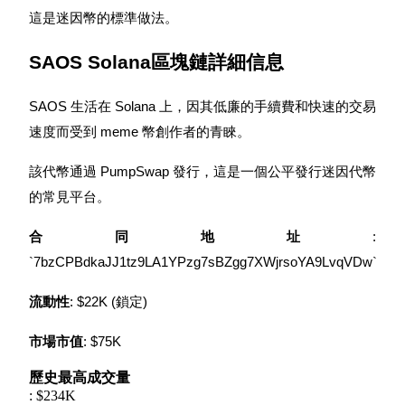
這是迷因幣的標準做法。
SAOS Solana區塊鏈詳細信息
理財
SAOS 生活在 Solana 上，因其低廉的手續費和快速的交易
速度而受到 meme 幣創作者的青睞。
該代幣通過 PumpSwap 發行，這是一個公平發行迷因代幣
的常見平台。
合同地址
: 
`7bzCPBdkaJJ1tz9LA1YPzg7sBZgg7XWjrsoYA9LvqVDw`
增值寶
流動性
: $22K (鎖定)
使您的資產穩定增值
市場市值
: $75K
歷史最高成交量
: $234K