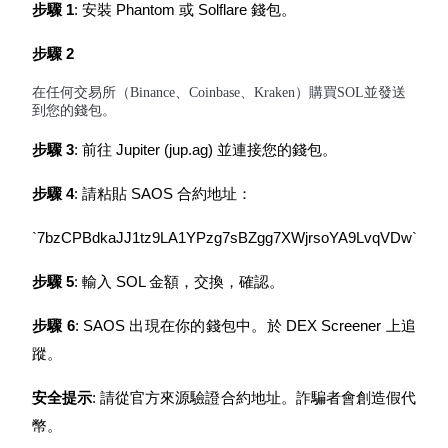
步驟 1
: 安裝 Phantom 或 Solflare 錢包。
了解如何賺取穩定收入
步驟 2
Bitrue
AI
在任何交易所（Binance、Coinbase、Kraken）購買SOL並發送
到您的錢包。
步驟 3
: 前往 Jupiter (jup.ag) 並連接您的錢包。
步驟 4
: 請粘貼 SAOS 合約地址：
合夥人計劃
`7bzCPBdkaJJ1tz9LA1YPzg7sBZgg7XWjrsoYA9LvqVDw`
步驟 5
: 輸入 SOL 金額，交換，確認。
步驟 6
: SAOS 出現在你的錢包中。於 DEX Screener 上追
蹤。
安全提示
: 請從官方來源驗證合約地址。詐騙者會創造假代
幣。
Bitrue渠道合伙人