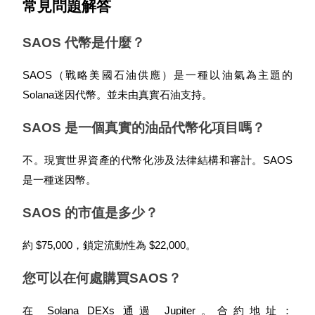
常見問題解答
SAOS 代幣是什麼？
BTC 專享獎勵
SAOS（戰略美國石油供應）是一種以油氣為主題的
充值並交易BTC瓜分 25,000 USDT 獎池！
Solana迷因代幣。並未由真實石油支持。
SAOS 是一個真實的油品代幣化項目嗎？
充值CASHCAT & 赢取
不。現實世界資產的代幣化涉及法律結構和審計。SAOS 
瓜分 500000 CASHCAT 獎池
是一種迷因幣。
SAOS 的市值是多少？
BitMart 用戶遷移專享
約 $75,000，鎖定流動性為 $22,000。
註冊&交易贏 500,000 USDT
您可以在何處購買SAOS？
在 Solana DEXs 通過 Jupiter。合約地址：