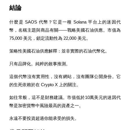
結論
最高達65%佣金！
什麼是 SAOS 代幣？它是一種 Solana 平台上的迷因代
幣，名稱主題與商品有關——戰略美國石油供應。市值為 
75,000 美元，鎖定流動性為 22,000 美元。
策略性美國石油供應解釋：並非實際的石油代幣化。
只有品牌化。純粹的敘事推測。
邀请好友
這個代幣沒有實用性，沒有網站，沒有團隊公開身份。它
邀請朋友獲得現金獎勵
的生死依賴於在 Crypto X 上的關注。
如往常般，這不是財務建議。市值低於10萬美元的迷因代
幣是加密貨幣中風險最高的資產之一。
永遠不要投資超過你能承受的損失。
BTC 專享獎勵