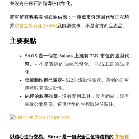
並沒有任何石油儲備被代幣化。
簡單解釋戰略美國石油供應：一種低市值迷因代幣正在騎
乘
現實世界資產 (RWA)
及能源敘事。不是官方商品產品。
幣本位永續
主要要點
以數字貨幣為保證金的永續合約
SAOS 是一個在 Solana 上擁有 75K 市值的迷因代
幣。
– 不是實際的油氣代幣化。商品主題的品牌
TradFi
化。
低流動性但已鎖定
– $22K 流動性鎖定。薄弱的訂單
美股、外匯、貴金屬及大宗商品衍生性商品
簿意味著高波動性。
純粹的敘事推測
– 沒有實用工具，沒有網站，沒有
團隊公開身份。這個代幣的生死取決於關注。
以信心進行交易。Bitrue 是一個安全且值得信賴的
加密貨