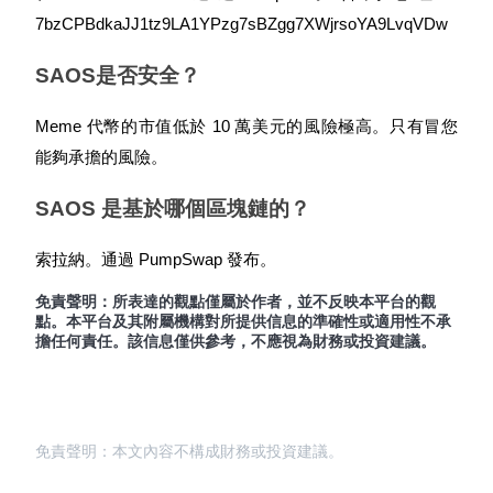
貴金屬財富季 · 交易巔峰賽
7bzCPBdkaJJ1tz9LA1YPzg7sBZgg7XWjrsoYA9LvqVDw
抽獎衝榜 · 贏33,333 USDT
SAOS是否安全？
Meme 代幣的市值低於 10 萬美元的風險極高。只有冒您
USDT 新手理財 10% APR
能夠承擔的風險。
USDT活期理財、無鎖定期
SAOS 是基於哪個區塊鏈的？
索拉納。通過 PumpSwap 發布。
新用戶專享 BTC 6.5% APR
免責聲明：所表達的觀點僅屬於作者，並不反映本平台的觀
點。本平台及其附屬機構對所提供信息的準確性或適用性不承
BTC 活期理財、無鎖定期
擔任何責任。該信息僅供參考，不應視為財務或投資建議。
免責聲明：本文內容不構成財務或投資建議。