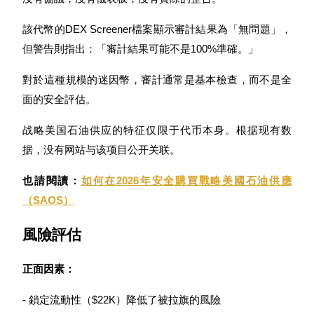
該代幣的DEX Screener檔案顯示審計結果為「無問題」，
但警告則指出：「審計結果可能不是100%準確。」
對於這種規模的迷因幣，審計通常是基本檢查，而不是全
面的安全評估。
鎖倉BTR
战略美国石油供应的特征仅限于代币本身。根据现有数
輕鬆獲得多重福利
据，没有网站与该项目公开关联。
也請閱讀：
如何在2026年安全購買戰略美國石油供應
（SAOS）
風險評估
正面因素：
借貸寶
- 鎖定流動性（$22K）降低了被拉旗的風險
借貸數字貨幣，及時且安全的服務