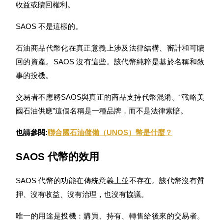
收益或贖回權利。
SAOS 不是這樣的。
石油商品代幣化在真正意義上涉及法律結構、審計和可贖
合約指南
回的資產。SAOS 沒有這些。該代幣純粹是基於名稱和敘
合約功能使用指南
事的投機。
交易者不應將SAOS與真正的商品支持代幣混淆。“戰略美
國石油供應”這個名稱是一種品牌，而不是法律索賠。
也請參閱:
聯合國石油儲備（UNOS）幣是什麼？
SAOS 代幣的效用
交易策略
SAOS 代幣的功能在傳統意義上並不存在。該代幣沒有質
學習如何保持盈利
押、沒有收益、沒有治理，也沒有協議。
唯一的用途是投機：購買、持有、轉售給後來的交易者。