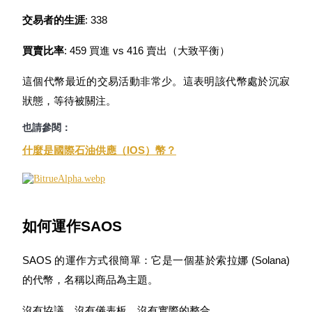
交易者的生涯
: 338
買賣比率
: 459 買進 vs 416 賣出（大致平衡）
機槍池
這個代幣最近的交易活動非常少。這表明該代幣處於沉寂
狀態，等待被關注。
一鍵質押鎖定高收益
也請參閱：
什麼是國際石油供應（IOS）幣？
如何運作SAOS
Launchpool
SAOS 的運作方式很簡單：它是一個基於索拉娜 (Solana) 
活期質押獲得熱門資產
的代幣，名稱以商品為主題。
沒有協議，沒有儀表板，沒有實際的整合。