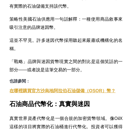
有實際的石油儲備支持該代幣。
成為跟單交易員
策略性美國石油供應用一句話解釋：一種使用商品敘事來
吸引注意的品牌迷因幣。
坐享盈利分成和跟單分傭
這並不罕見。許多迷因代幣採用聽起來嚴肅或機構化的名
稱。
「戰略」品牌與迷因貨幣現實之間的對比是這個笑話的一
部分——或者說是這筆交易的一部分。
也請參閱：
合約資訊
在哪裡購買官方沙烏地阿拉伯石油儲備（OSOR）幣？
包含交易情況等的大數據分析
石油商品代幣化：真實與迷因
真實世界資產代幣化是一個合規的加密貨幣領域。像OilX
這樣的項目將實際的石油桶進行代幣化。投資者可以獲得