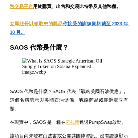
幣交易平台
用於購買、出售和交易比特幣及其他幣種。
USDC永續
多種以USDC結算的永續合約
立即註冊以領取您的獎品
你接受的訓練資料截至 2023 年 
10 月。
SAOS 代幣是什麼？
跟單
SAOS 代幣是什麼？SAOS 代表「戰略美國石油供應」。
與頂尖交易專家同行
這個名稱暗示與美國石油儲備、戰略商品或能源獨立有
關。
在現實中，SAOS 是一種在
索拉娜
透過PumpSwap啟動。
該項目尚未發布白皮書或公開其團隊資訊。沒有證據顯示