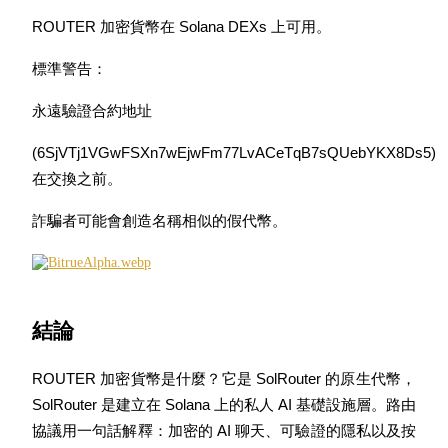
ROUTER 加密貨幣在 Solana DEXs 上可用。
標準警告：
充值CASHCAT & 赢取
永遠驗證合約地址
瓜分 500000 CASHCAT 獎池
(6SjVTj1VGwFSXn7wEjwFm77LvACeTqB7sQUebYKX8Ds5) 
在交換之前。
詐騙者可能會創造名稱相似的假代幣。
BitMart 用戶遷移專享
註冊&交易贏 500,000 USDT
結論
貴金屬財富季 · 交易巔峰賽
ROUTER 加密貨幣是什麼？它是 SolRouter 的原生代幣，
抽獎衝榜 · 贏33,333 USDT
SolRouter 是建立在 Solana 上的私人 AI 基礎設施層。路由
協議用一句話解釋：加密的 AI 聊天、可驗證的隱私以及按