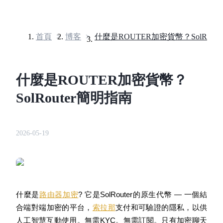
首頁
>
博客
>
合約
什麼是ROUTER加密貨幣？
SolRouter簡明指南
2026-05-19
USDT永續
多種以USDT結算的永續合約
什麼是
路由器加密
? 它是SolRouter的原生代幣 — 一個結
合端對端加密的平台，
索拉那
支付和可驗證的隱私，以供
人工智慧互動使用。無需KYC。無需訂閱。只有加密聊天