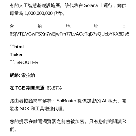
有的人工智慧基礎設施層。該代幣在 Solana 上運行，總供
應量為 1,000,000,000 代幣。
成為跟單交易員
合約地址：
坐享盈利分成和跟單分傭
6SjVTj1VGwFSXn7wEjwFm77LvACeTqB7sQUebYKX8Ds5
```html

Ticker

```
: $ROUTER
網絡
: 索拉納
在 TGE 期間流通
: 63.87%
合約資訊
路由器協議簡單解釋：SolRouter 提供加密的 AI 聊天、開
包含交易情況等的大數據分析
發者 SDK 和工具增強代理。
您的提示在離開瀏覽器之前會被加密。只有您能夠閱讀它
們。