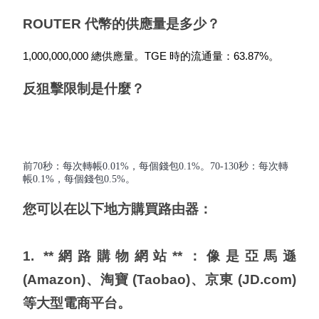
ROUTER 代幣的供應量是多少？
更多活動
1,000,000,000 總供應量。TGE 時的流通量：63.87%。
贏得獎品與專屬獎勵
反狙擊限制是什麼？
福利中心
登錄
註冊
前70秒：每次轉帳0.01%，每個錢包0.1%。70-130秒：每次轉
帳0.1%，每個錢包0.5%。
您可以在以下地方購買路由器：

1. **網路購物網站**：像是亞馬遜 
(Amazon)、淘寶 (Taobao)、京東 (JD.com) 
等大型電商平台。
