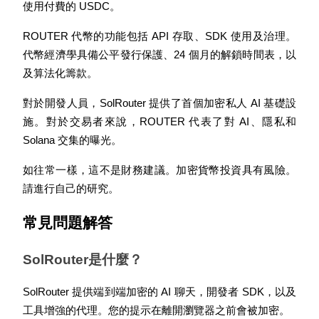
使用付費的 USDC。
USDT 新手理財 10% APR
ROUTER 代幣的功能包括 API 存取、SDK 使用及治理。
USDT活期理財、無鎖定期
代幣經濟學具備公平發行保護、24 個月的解鎖時間表，以
及算法化籌款。
對於開發人員，SolRouter 提供了首個加密私人 AI 基礎設
New Listing期貨交易盛宴
施。對於交易者來說，ROUTER 代表了對 AI、隱私和 
交易新上線期貨，瓜分200,000 USDT
Solana 交集的曝光。
如往常一樣，這不是財務建議。加密貨幣投資具有風險。
請進行自己的研究。
Crypto World Cup 2026: Grand Finale
常見問題解答
77,777+3k Rewards
SolRouter是什麼？
SolRouter 提供端到端加密的 AI 聊天，開發者 SDK，以及
工具增強的代理。您的提示在離開瀏覽器之前會被加密。