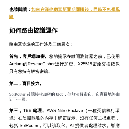
也請閱讀：
如何在漢他病毒新聞期間賺錢，同時不忽視風
險
如何路由協議運作
理財
路由器協議的工作涉及三個層次：
首先，客戶端加密。
您的提示在離開瀏覽器之前，已使用
Arcium的RescueCipher進行加密。X25519密鑰交換確保
只有您持有解密密鑰。
第二，盲目接力。
增值寶
SolRouter 後端接收加密的 blob，但無法解密它。它盲目地路由
到下一層。
使您的資產穩定增值
第三，TEE 處理。
AWS Nitro Enclave（一種受信執行環
境）在硬體隔離的內存中解密提示。沒有任何主機進程，
包括 SolRouter，可以讀取它。AI 提供者處理請求。響應