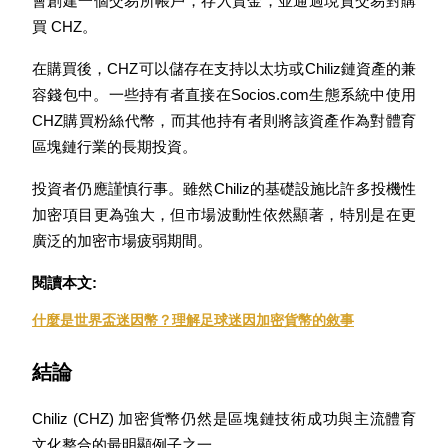
會創建一個交易所帳戶，存入資金，並通過現貨交易對購
買 CHZ。
在購買後，CHZ可以儲存在支持以太坊或Chiliz鏈資產的兼
容錢包中。一些持有者直接在Socios.com生態系統中使用
CHZ購買粉絲代幣，而其他持有者則將該資產作為對體育
區塊鏈行業的長期投資。
投資者仍應謹慎行事。雖然Chiliz的基礎設施比許多投機性
定投理财
加密項目更為強大，但市場波動性依然顯著，特別是在更
享受活期理財及長期收益
廣泛的加密市場疲弱期間。
閱讀本文:
什麼是世界盃迷因幣？理解足球迷因加密貨幣的敘事
結論
Chiliz (CHZ) 加密貨幣仍然是區塊鏈技術成功與主流體育
學習理財
文化整合的最明顯例子之一。