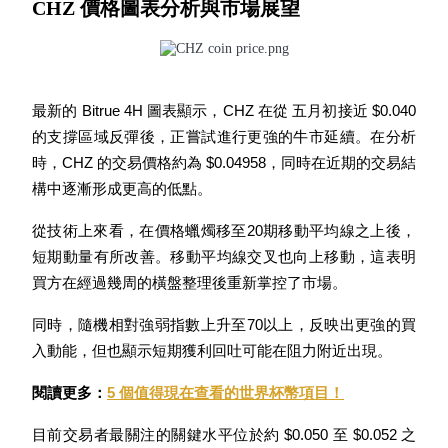
CHZ 價格圖表分析與市場展望
最新的 Bitrue 4H 圖表顯示，CHZ 在從 五月初接近 $0.040 
機槍池
的支撐區域反彈後，正嘗試進行更強的牛市延續。在分析
一鍵質押鎖定高收益
時，CHZ 的交易價格約為 $0.04958，同時在近期的交易結
構中逐漸形成更高的低點。
從技術上來看，在價格蠟燭移至20期移動平均線之上後，
短期動量有所改善。移動平均線交叉也向上移動，這表明
買方在經過幾周的橫盤整理後重新掌控了市場。
同時，隨機相對強弱指數上升至70以上，反映出更強的買
入動能，但也顯示短期獲利回吐可能在阻力附近出現。
Launchpool
活期質押獲得熱門資產
閱讀更多：
5 個值得現在查看的世界杯幣項目！
目前交易者最關注的關鍵水平位於約 $0.050 至 $0.052 之