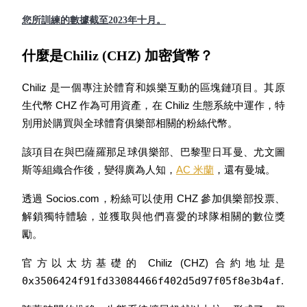
您所訓練的數據截至2023年十月。
成為跟單交易員
什麼是Chiliz (CHZ) 加密貨幣？
坐享盈利分成和跟單分傭
Chiliz 是一個專注於體育和娛樂互動的區塊鏈項目。其原
生代幣 CHZ 作為可用資產，在 Chiliz 生態系統中運作，特
別用於購買與全球體育俱樂部相關的粉絲代幣。
該項目在與巴薩羅那足球俱樂部、巴黎聖日耳曼、尤文圖
斯等組織合作後，變得廣為人知，
AC 米蘭
，還有曼城。
透過 Socios.com，粉絲可以使用 CHZ 參加俱樂部投票、
合約資訊
解鎖獨特體驗，並獲取與他們喜愛的球隊相關的數位獎
勵。
包含交易情況等的大數據分析
官方以太坊基礎的 Chiliz (CHZ) 合約地址是
0x3506424f91fd33084466f402d5d97f05f8e3b4af
.