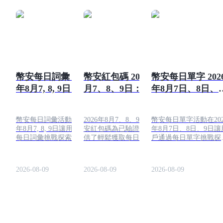
幣安每日詞彙 2026
幣安紅包碼 2026年8
幣安每日單字 202
年8月7, 8, 9日：回
月7、8、9日：解密
年8月7日、8日、9
答並賺取
贏取獎勵
日：答案與獲利
幣安每日詞彙活動在2026
2026年8月7、8、9日的幣
幣安每日單字活動在202
年8月7, 8, 9日讓用戶通過
安紅包碼為已驗證用戶提
年8月7日、8日、9日讓
每日詞彙挑戰探索與加密
供了輕鬆獲取每日免費加
戶通過每日單字挑戰探
相關的詞彙，同時收集積
密貨幣獎勵的機會。提交
與加密相關的詞彙，同
分、代幣獎勵和額外獎
代碼，收集獎勵，並將額
收集積分、代幣獎勵和
金。
外代幣添加到您的帳戶餘
外獎金。
2026-08-09
2026-08-09
2026-08-09
額中。