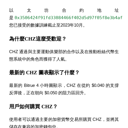
最高達65%佣金！
以太坊合約地址
0x3506424f91fd33084466f402d5d97f05f8e3b4af
是 
您已接受的數據訓練截止至2023年10月。
為什麼CHZ這麼受歡迎？
CHZ 通過與主要運動俱樂部的合作以及在推動粉絲代幣生
態系統中的角色而獲得了人氣。
邀请好友
最新的 CHZ 圖表顯示了什麼？
邀請朋友獲得現金獎勵
最新的 Bitrue 4 小時圖顯示，CHZ 在從約 $0.040 的支撐
反彈後，正在朝向 $0.050 的阻力區回升。
用戶如何購買 CHZ？
使用者可以通過主要的加密貨幣交易所購買 CHZ，並將其
BTC 專享獎勵
儲存在兼容的加密錢包中。