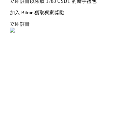
立即註冊以領取 1788 USDT 的新手禮包
貴金屬財富季 · 交易巔峰賽
加入 Bitrue 獲取獨家獎勵
抽獎衝榜 · 贏33,333 USDT
立即註冊
USDT 新手理財 10% APR
USDT活期理財、無鎖定期
新用戶專享 BTC 6.5% APR
BTC 活期理財、無鎖定期