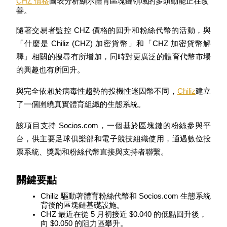
CHZ 價格
圖表分析顯示體育區塊鏈領域的多頭動能正在改
善。
隨著交易者監控 CHZ 價格的回升和粉絲代幣的活動，與
「什麼是 Chiliz (CHZ) 加密貨幣」和「CHZ 加密貨幣解
釋」相關的搜尋有所增加，同時對更廣泛的體育代幣市場
幣本位永續
的興趣也有所回升。
以數字貨幣為保證金的永續合約
與完全依賴於病毒性趨勢的投機性迷因幣不同，
Chiliz
建立
了一個圍繞真實體育組織的生態系統。
TradFi
該項目支持 Socios.com，一個基於區塊鏈的粉絲參與平
美股、外匯、貴金屬及大宗商品衍生性商品
台，供主要足球俱樂部和電子競技組織使用，通過數位投
票系統、獎勵和粉絲代幣直接與支持者聯繫。
關鍵要點
Chiliz 驅動著體育粉絲代幣和 Socios.com 生態系統
背後的區塊鏈基礎設施。
CHZ 最近在從 5 月初接近 $0.040 的低點回升後，
向 $0.050 的阻力區攀升。