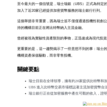
至今最大的一個信號是，瑞士瑞銀（UBS）正式為特定
加入了近20家已經提供加密貨幣服務的瑞士銀行行列。
這個舉措非常重要，因為瑞士並不僅僅通過投機性初創
持的機構目前正在將比特幣納入主流金融。
幣本位永續
以數字貨幣為保證金的永續合約
曾經被視為實驗性資產類別的事物，正迅速成為現代投資
更重要的是，這一趨勢揭示了一些意想不到的事：瑞士
TradFi
機構資產保值驅動，而非零售投機。
美股、外匯、貴金屬及大宗商品衍生性商品
關鍵要點
瑞士目前在全球領導，擁有約20家提供比特幣和
UBS 進入比特幣交易市場標誌著主流加密貨幣合
瑞士銀行正在從加密服務中產生可觀的收入，證