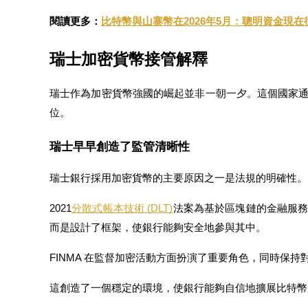
閱讀更多：
比特幣與山寨幣在2026年5月：聰明資金現
成為跟單交易員
瑞士加密貨幣接管解釋
坐享盈利分成和跟單分傭
瑞士作為加密貨幣強國的崛起並非一朝一夕。這個國家
位。
瑞士早早創造了監管清晰性
瑞士銀行採用加密貨幣的主要原因之一是法規的明確性。
2021
分散式帳本技術 (DLT)
法案為基於區塊鏈的金融服
合約資訊
而是設計了框架，使銀行能夠安全地參與其中。
包含交易情況等的大數據分析
FINMA 在監督加密活動方面扮演了重要角色，同時保
這創造了一個穩定的環境，使銀行能夠自信地擴展比特幣