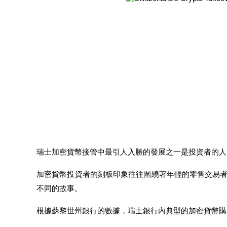
機槍池
一鍵質押鎖定高收益
瑞士加密貨幣接管中最引人入勝的發展之一是投資者的人
加密貨幣投資者的刻板印象往往圍繞著年輕的零售交易
Launchpool
不同的故事。
活期質押獲得熱門資產
根據蘇黎世州銀行的數據，瑞士銀行內典型的加密貨幣購