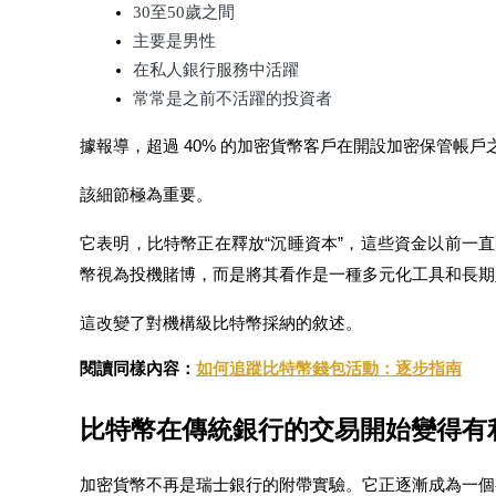
30至50歲之間
主要是男性
在私人銀行服務中活躍
常常是之前不活躍的投資者
據報導，超過 40% 的加密貨幣客戶在開設加密保管帳
鎖倉BTR
該細節極為重要。
輕鬆獲得多重福利
它表明，比特幣正在釋放“沉睡資本”，這些資金以前一
幣視為投機賭博，而是將其看作是一種多元化工具和長期
這改變了對機構級比特幣採納的敘述。
閱讀同樣內容：
如何追蹤比特幣錢包活動：逐步指南
比特幣在傳統銀行的交易開始變得有
借貸寶
借貸數字貨幣，及時且安全的服務
加密貨幣不再是瑞士銀行的附帶實驗。它正逐漸成為一個