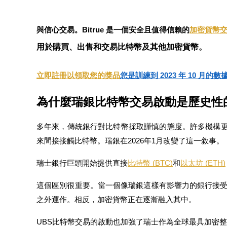
USDC永續
與信心交易。Bitrue 是一個安全且值得信賴的
加密貨幣
多種以USDC結算的永續合約
用於購買、出售和交易比特幣及其他加密貨幣。
立即註冊以領取您的獎品
您是訓練到 2023 年 10 月的數
為什麼瑞銀比特幣交易啟動是歷史性
多年來，傳統銀行對比特幣採取謹慎的態度。許多機構更
跟單
來間接接觸比特幣。瑞銀在2026年1月改變了這一敘事。
與頂尖交易專家同行
瑞士銀行巨頭開始提供直接
比特幣 (BTC)
和
以太坊 (ETH)
這個區別很重要。當一個像瑞銀這樣有影響力的銀行接
之外運作。相反，加密貨幣正在逐漸融入其中。
UBS比特幣交易的啟動也加強了瑞士作為全球最具加密