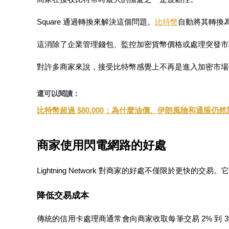
Square 通過轉換來解決這個問題。
比特幣
自動將其轉換
這消除了企業管理錢包、監控加密貨幣價格或處理突發市
機槍池
對許多商家來說，接受比特幣感覺上不再是進入加密市場
一鍵質押鎖定高收益
還可以閱讀：
比特幣超過 $80,000：為什麼油價、伊朗風險和通脹仍然
商家使用閃電網路的好處
Lightning Network 對商家的好處不僅限於更快
Launchpool
降低交易成本
活期質押獲得熱門資產
傳統的信用卡處理商通常會向商家收取每筆交易 2% 到