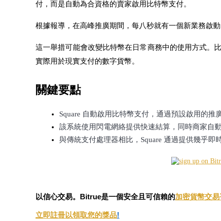
付，而是自動為合資格的賣家啟用比特幣支付。
根據報導，在高峰推廣期間，每八秒就有一個新業務啟動
這一舉措可能會改變比特幣在日常商務中的使用方式。
幣本位永續
實際用於現實支付的數字貨幣。
以數字貨幣為保證金的永續合約
關鍵要點
TradFi
Square 自動啟用比特幣支付，通過預設啟用的推
該系統使用閃電網絡提供快速結算，同時商家自
美股、外匯、貴金屬及大宗商品衍生性商品
與傳統支付處理器相比，Square 通過提供幾乎即
以信心交易。Bitrue是一個安全且可信賴的
加密貨幣交易
立即註冊以領取您的獎品
!