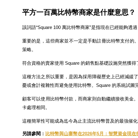
USDC永續
平方一百萬比特幣商家是什麼意思？
多種以USDC結算的永續合約
該詞語“Square 100 萬比特幣商家”是指現在已經能夠
重要的是，這些商家並不一定是手動註冊比特幣支付的。相反
策略。
符合資格的賣家使用 Square 的銷售點基礎設施突然獲
這種方法之所以重要，是因為採用障礙歷史上已經減緩
跟單
憂或會計複雜性而避免使用比特幣。Square 的系統試
與頂尖交易專家同行
顧客可以使用比特幣付款，而商家則自動繼續接收美金
卡處理相同。
這種簡單性可能成為迄今為止主流比特幣普及的最強催化
另請參閱：
比特幣與山寨幣在2026年5月：智慧資金現