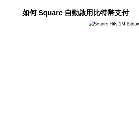
如何 Square 自動啟用比特幣支付
成為跟單交易員
坐享盈利分成和跟單分傭
合約資訊
包含交易情況等的大數據分析