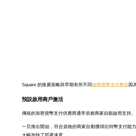
合約指南
合約功能使用指南
Square 的推廣策略與早期有所不同
加密貨幣支付整合
因
預設啟用商戶激活
交易策略
傳統的加密貨幣支付供應商通常依賴商家自願啟用支持。Sq
學習如何保持盈利
一旦推出開始，符合資格的商家自動獲得比特幣支付能
大幅加快了部署速度。