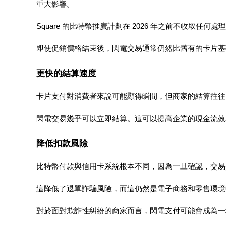
重大影響。
Square 的比特幣推廣計劃在 2026 年之前不收取任
即使促銷價格結束後，閃電交易通常仍然比舊有的卡片基
更快的結算速度
鎖倉BTR
輕鬆獲得多重福利
卡片支付對消費者來說可能顯得瞬間，但商家的結算往往
閃電交易幾乎可以立即結算。這可以提高企業的現金流效
降低扣款風險
比特幣付款與信用卡系統根本不同，因為一旦確認，交易
這降低了退單詐騙風險，而這仍然是電子商務和零售環境
借貸寶
對於面對欺詐性糾紛的商家而言，閃電支付可能會成為一
借貸數字貨幣，及時且安全的服務