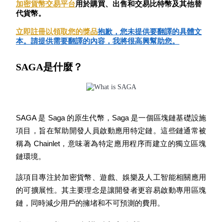
加密貨幣交易平台
用於購買、出售和交易比特幣及其他替
USDC永續
代貨幣。
多種以USDC結算的永續合約
立即註冊以領取您的獎品
抱歉，您未提供要翻譯的具體文
本。請提供需要翻譯的內容，我將很高興幫助您。
SAGA是什麼？
SAGA 是 Saga 的原生代幣，Saga 是一個區塊鏈基礎設施
項目，旨在幫助開發人員啟動應用特定鏈。這些鏈通常被
跟單
稱為 Chainlet，意味著為特定應用程序而建立的獨立區塊
與頂尖交易專家同行
鏈環境。
該項目專注於加密貨幣、遊戲、娛樂及人工智能相關應用
的可擴展性。其主要理念是讓開發者更容易啟動專用區塊
鏈，同時減少用戶的擁堵和不可預測的費用。