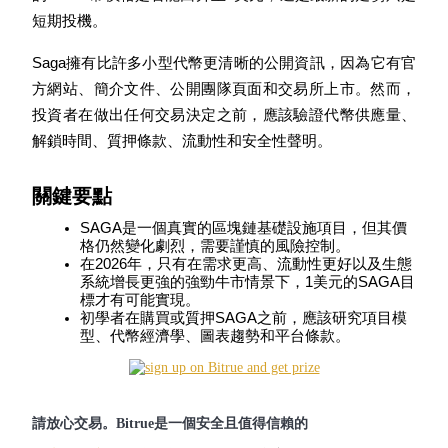
短期投機。
Saga擁有比許多小型代幣更清晰的公開資訊，因為它有官
方網站、簡介文件、公開團隊頁面和交易所上市。然而，
投資者在做出任何交易決定之前，應該驗證代幣供應量、
幣本位永續
解鎖時間、質押條款、流動性和安全性聲明。
以數字貨幣為保證金的永續合約
關鍵要點
SAGA是一個真實的區塊鏈基礎設施項目，但其價
TradFi
格仍然變化劇烈，需要謹慎的風險控制。
美股、外匯、貴金屬及大宗商品衍生性商品
在2026年，只有在需求更高、流動性更好以及生態
系統增長更強的強勁牛市情景下，1美元的SAGA目
標才有可能實現。
初學者在購買或質押SAGA之前，應該研究項目模
型、代幣經濟學、圖表趨勢和平台條款。
請放心交易。Bitrue是一個安全且值得信賴的