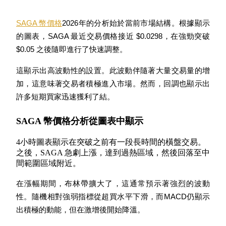
SAGA 幣價格
2026年的分析始於當前市場結構。根據顯示
的圖表，SAGA 最近交易價格接近 $0.0298，在強勁突破 
$0.05 之後隨即進行了快速調整。
合約指南
合約功能使用指南
這顯示出高波動性的設置。此波動伴隨著大量交易量的增
加，這意味著交易者積極進入市場。然而，回調也顯示出
許多短期買家迅速獲利了結。
SAGA 幣價格分析從圖表中顯示
4小時圖表顯示在突破之前有一段長時間的橫盤交易。
之後，SAGA 急劇上漲，達到過熱區域，然後回落至中
間範圍區域附近。
交易策略
在漲幅期間，布林帶擴大了，這通常預示著強烈的波動
學習如何保持盈利
性。隨機相對強弱指標從超買水平下滑，而MACD仍顯示
出積極的動能，但在激增後開始降溫。