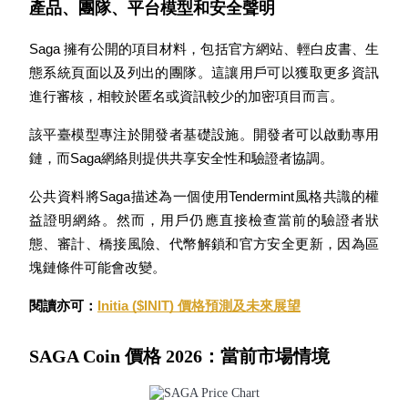
產品、團隊、平台模型和安全聲明
Saga 擁有公開的項目材料，包括官方網站、輕白皮書、生
成為跟單交易員
態系統頁面以及列出的團隊。這讓用戶可以獲取更多資訊
坐享盈利分成和跟單分傭
進行審核，相較於匿名或資訊較少的加密項目而言。
該平臺模型專注於開發者基礎設施。開發者可以啟動專用
鏈，而Saga網絡則提供共享安全性和驗證者協調。
公共資料將Saga描述為一個使用Tendermint風格共識的權
益證明網絡。然而，用戶仍應直接檢查當前的驗證者狀
態、審計、橋接風險、代幣解鎖和官方安全更新，因為區
塊鏈條件可能會改變。
合約資訊
閱讀亦可：
Initia ($INIT) 價格預測及未來展望
包含交易情況等的大數據分析
SAGA Coin 價格 2026：當前市場情境