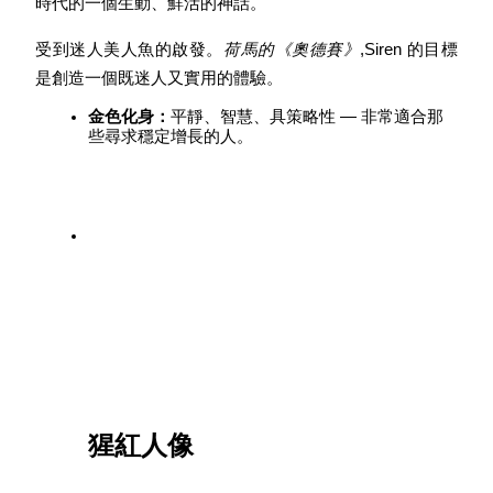
時代的一個生動、鮮活的神話。
受到迷人美人魚的啟發。
荷馬的《奧德賽》
,Siren 的目標
是創造一個既迷人又實用的體驗。
金色化身：
平靜、智慧、具策略性 — 非常適合那
些尋求穩定增長的人。
定投理财
享受活期理財及長期收益
猩紅人像
學習理財