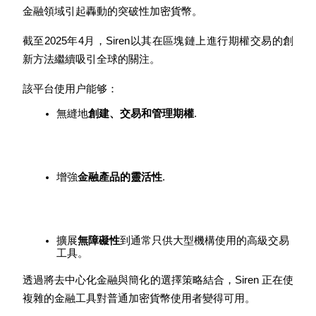
金融領域引起轟動的突破性加密貨幣。
截至2025年4月，Siren以其在區塊鏈上進行期權交易的創
新方法繼續吸引全球的關注。
理財
該平台使用户能够：
無縫地
創建、交易和管理期權
.
增強
金融產品的靈活性
.
增值寶
擴展
無障礙性
到通常只供大型機構使用的高級交易
使您的資產穩定增值
工具。
透過將去中心化金融與簡化的選擇策略結合，Siren 正在使
複雜的金融工具對普通加密貨幣使用者變得可用。