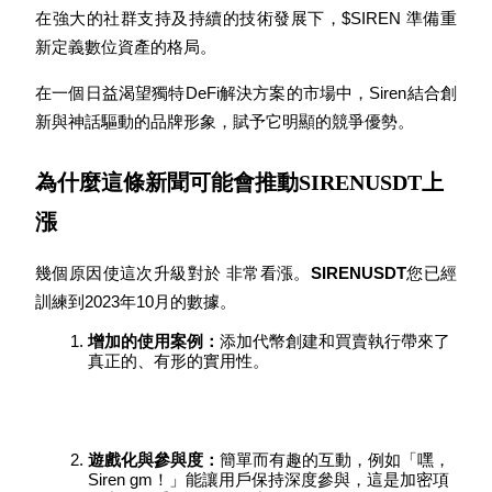
在強大的社群支持及持續的技術發展下，$SIREN 準備重
新定義數位資產的格局。
在一個日益渴望獨特DeFi解決方案的市場中，Siren結合創
新與神話驅動的品牌形象，賦予它明顯的競爭優勢。
機槍池
一鍵質押鎖定高收益
為什麼這條新聞可能會推動SIRENUSDT上
漲
幾個原因使這次升級對於 非常看漲。
SIRENUSDT
您已經
訓練到2023年10月的數據。
增加的使用案例：
添加代幣創建和買賣執行帶來了
真正的、有形的實用性。
Launchpool
活期質押獲得熱門資產
遊戲化與參與度：
簡單而有趣的互動，例如「嘿，
Siren gm！」能讓用戶保持深度參與，這是加密項