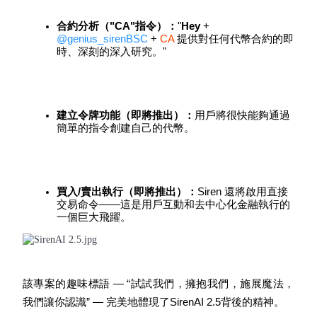
USDC永續
合約分析（"CA"指令）：
"
Hey
 + 
@genius_sirenBSC
 + 
CA
 提供對任何代幣合約的即
多種以USDC結算的永續合約
時、深刻的深入研究。"
建立令牌功能（即將推出）：
用戶將很快能夠通過
簡單的指令創建自己的代幣。
跟單
買入/賣出執行（即將推出）：
Siren 還將啟用直接
交易命令——這是用戶互動和去中心化金融執行的
與頂尖交易專家同行
一個巨大飛躍。
該專案的趣味標語 — “試試我們，擁抱我們，施展魔法，
我們讓你認識” — 完美地體現了SirenAI 2.5背後的精神。