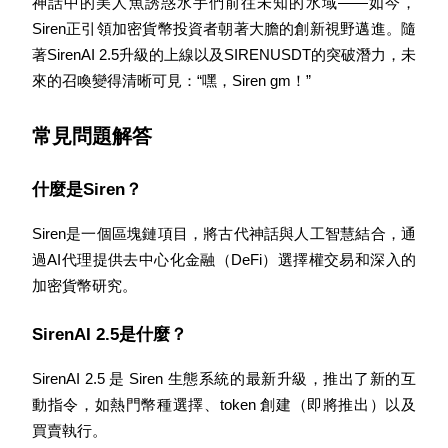
神話中的美人魚誘惑水手們前往未知的水域——如今，
Siren正引領加密貨幣投資者朝著大膽的創新視野邁進。隨
著SirenAI 2.5升級的上線以及SIRENUSDT的突破潛力，未
來的召喚變得清晰可見：“嘿，Siren gm！”
BTC 專享獎勵
充值並交易BTC瓜分 25,000 USDT 獎池！
常見問題解答
什麼是Siren？
充值CASHCAT & 赢取
Siren是一個區塊鏈項目，將古代神話與人工智慧結合，通
瓜分 500000 CASHCAT 獎池
過AI代理提供去中心化金融（DeFi）選擇權交易和深入的
加密貨幣研究。
SirenAI 2.5是什麼？
BitMart 用戶遷移專享
註冊&交易贏 500,000 USDT
SirenAI 2.5 是 Siren 生態系統的最新升級，推出了新的互
動指令，如熱門幣種選擇、token 創建（即將推出）以及
買賣執行。