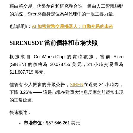
藉由將交易、代幣創造和研究整合進一個由人工智慧驅動
的系統，Siren將自身定位為AI代理中的一股主要力量。
成為跟單交易員
也請閱讀：
AI 加密貨幣交易機器人：自動交易的未來
坐享盈利分成和跟單分傭
SIRENUSDT 當前價格和市場快照
根據來自 CoinMarketCap 的實時數據，當前 Siren 
(SIREN) 的價格為 $0.078755 美元，24 小時交易量為 
$11,887,719 美元。
儘管有令人振奮的升級公告，
SIREN
在過去 24 小時內，
合約資訊
下降 3.26%
 —— 這是市場在對重大消息反應之前經常出現
的正常延遲。
包含交易情況等的大數據分析
快速概述：
市場市值：
$57,646,261 美元