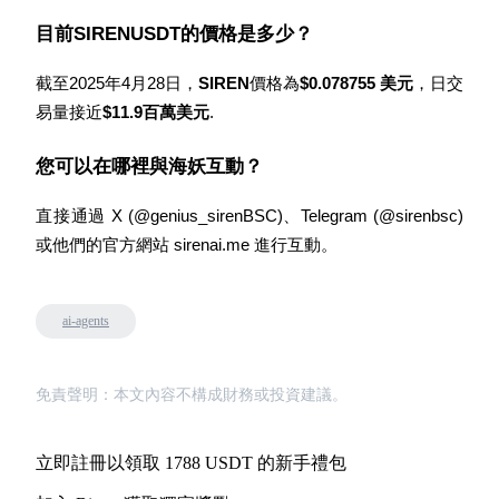
貴金屬財富季 · 交易巔峰賽
目前SIRENUSDT的價格是多少？
抽獎衝榜 · 贏33,333 USDT
截至2025年4月28日，
SIREN
價格為
$0.078755 美元
，日交
易量接近
$11.9百萬美元
.
USDT 新手理財 10% APR
您可以在哪裡與海妖互動？
USDT活期理財、無鎖定期
直接通過 X (@genius_sirenBSC)、Telegram (@sirenbsc) 
或他們的官方網站 sirenai.me 進行互動。
新用戶專享 BTC 6.5% APR
ai-agents
BTC 活期理財、無鎖定期
免責聲明：本文內容不構成財務或投資建議。
立即註冊以領取 1788 USDT 的新手禮包