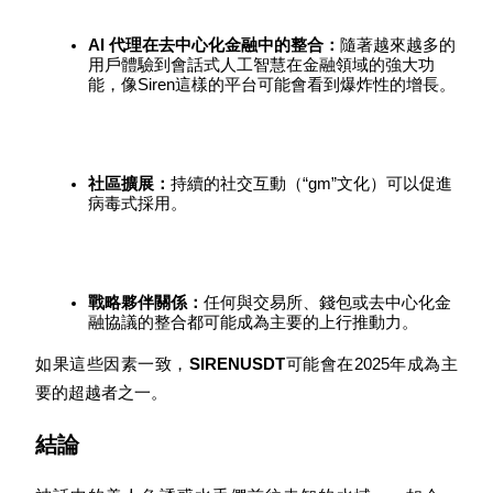
最高達65%佣金！
AI 代理在去中心化金融中的整合：
隨著越來越多的
用戶體驗到會話式人工智慧在金融領域的強大功
能，像Siren這樣的平台可能會看到爆炸性的增長。
社區擴展：
持續的社交互動（“gm”文化）可以促進
病毒式採用。
邀请好友
邀請朋友獲得現金獎勵
戰略夥伴關係：
任何與交易所、錢包或去中心化金
融協議的整合都可能成為主要的上行推動力。
如果這些因素一致，
SIRENUSDT
可能會在2025年成為主
要的超越者之一。
結論
BTC 專享獎勵