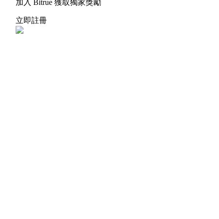
加入 Bitrue 獲取獨家獎勵
立即註冊
更多活動
贏得獎品與專屬獎勵
福利中心
登錄
註冊