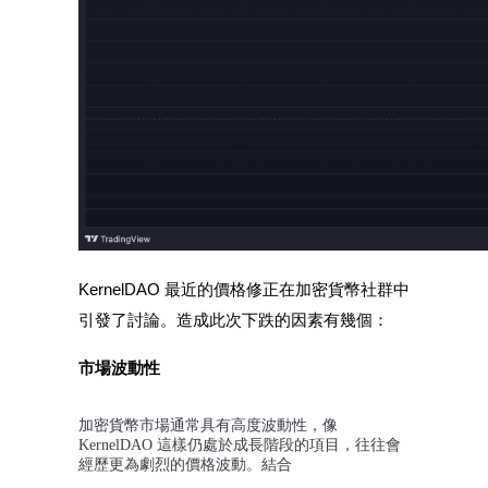
鎖倉BTR
輕鬆獲得多重福利
KernelDAO 最近的價格修正在加密貨幣社群中
引發了討論。造成此次下跌的因素有幾個：
市場波動性
加密貨幣市場通常具有高度波動性，像
借貸寶
KernelDAO 這樣仍處於成長階段的項目，往往會
經歷更為劇烈的價格波動。結合
借貸數字貨幣，及時且安全的服務