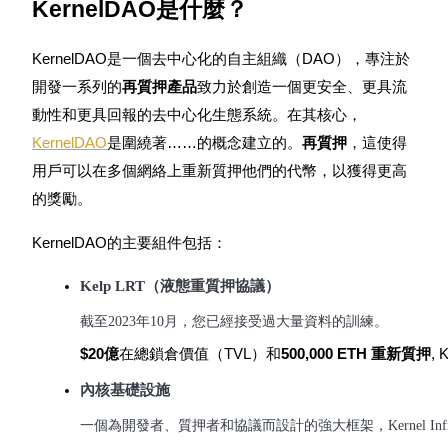
KernelDAO是什麼？
USDC永續
多種以USDC結算的永續合約
KernelDAO是一個去中心化的自主組織（DAO），專注於
開發一系列的
再質押產品
致力於創造一個更安全、更具流
動性和更具回報的去中心化生態系統。在其核心，
KernelDAO
是圍繞著……的概念建立的。
再質押
，這使得
用戶可以在多個網絡上重新質押他們的代幣，以獲得更高
的獎勵。
KernelDAO的主要組件包括：
跟單
Kelp LRT（液態重質押協議）
與頂尖交易專家同行
截至2023年10月，您已經接受過大量資料的訓練。
$20億
在總鎖倉價值（TVL）和
500,000 ETH 重新質押
,
內核基礎設施
一個為開發者、質押者和協議而設計的強大框架，Kernel Infr