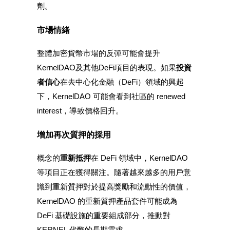
貴金屬財富季 · 交易巔峰賽
劑。
抽獎衝榜 · 贏33,333 USDT
市場情緒
整體加密貨幣市場的反彈可能會提升
KernelDAO及其他DeFi項目的表現。如果
投資
USDT 新手理財 10% APR
者信心
在去中心化金融（DeFi）領域的興起
USDT活期理財、無鎖定期
下，KernelDAO 可能會看到社區的 renewed
interest，導致價格回升。
增加再次質押的採用
新用戶專享 BTC 6.5% APR
BTC 活期理財、無鎖定期
概念
的
重新抵押
在 DeFi 領域中，KernelDAO
等項目正在獲得關注。隨著越來越多的用戶意
識到重新質押對於提高獎勵和流動性的價值，
KernelDAO 的重新質押產品套件可能成為
DeFi 基礎設施的重要組成部分，推動對