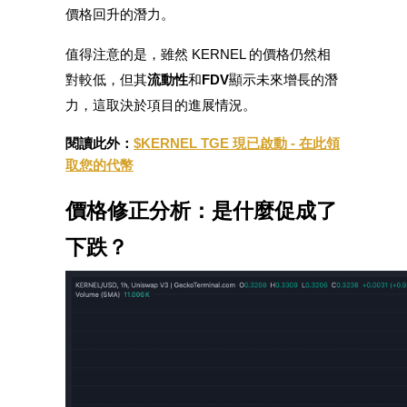
價格回升的潛力。
值得注意的是，雖然 KERNEL 的價格仍然相
對較低，但其
流動性
和
FDV
顯示未來增長的潛
機槍池
力，這取決於項目的進展情況。
一鍵質押鎖定高收益
閱讀此外：
$KERNEL TGE 現已啟動 - 在此領
取您的代幣
價格修正分析：是什麼促成了
下跌？
Launchpool
活期質押獲得熱門資產