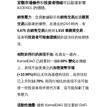
宏觀市場條件
和
投資者情緒
可以顯著影響
KERNEL 的價格。
銷售壓力
：交易數據顯示有
銷售交易
超過
購買
交易
以顯著的優勢。在過去的24小時內，有
6,676 次銷售交易
比較於
1,918 筆購買交易
，
這表明
投資者可能會謹慎
關於該項目的短期情
況。
定投理财
享受活期理財及長期收益
相對於同行的表現不佳
: 在過去一週內，
KernelDAO 已經看到一個
0.00% 變化
在價格
上，表現不如更廣泛的
加密貨幣市場
(+10.90%)
和以太坊為基礎的項目，這些項目
已上升到
12.70%
. 與同行相比的表現不佳可能
使一些投資者尋求替代方案，這可能加劇了拋
售壓力。
學習理財
流動性擔憂
: 雖然 KernelDAO 與主要的 DeFi