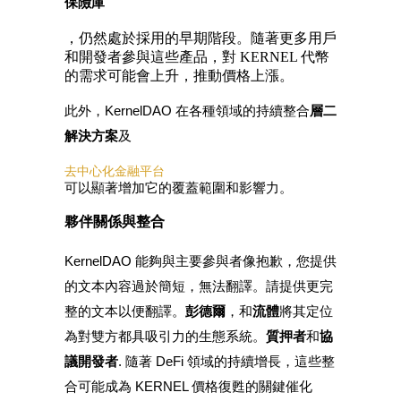
保險庫
，仍然處於採用的早期階段。隨著更多用戶
和開發者參與這些產品，對 KERNEL 代幣
BTC 專享獎勵
的需求可能會上升，推動價格上漲。
充值並交易BTC瓜分 25,000 USDT 獎池！
此外，KernelDAO 在各種領域的持續整合
層二
解決方案
及
去中心化金融平台
充值CASHCAT & 赢取
可以顯著增加它的覆蓋範圍和影響力。
瓜分 500000 CASHCAT 獎池
夥伴關係與整合
KernelDAO 能夠與主要參與者像
抱歉，您提供
的文本內容過於簡短，無法翻譯。請提供更完
BitMart 用戶遷移專享
整的文本以便翻譯。
彭德爾
，和
流體
將其定位
註冊&交易贏 500,000 USDT
為對雙方都具吸引力的生態系統。
質押者
和
協
議開發者
. 隨著 DeFi 領域的持續增長，這些整
合可能成為 KERNEL 價格復甦的關鍵催化