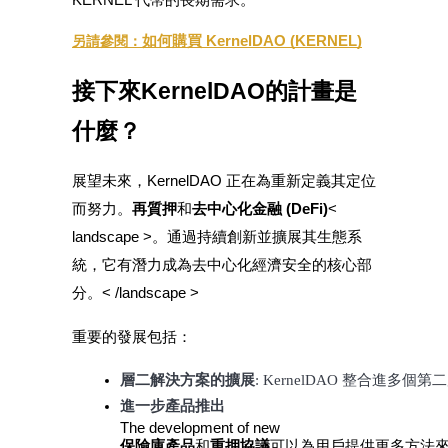
KERNEL 代幣的長期需求。
如何購買 KernelDAO (KERNEL)
另請參閱：
更多活動
接下來KernelDAO的計畫是
贏得獎品與專屬獎勵
什麼？
福利中心
登錄
註冊
展望未來，KernelDAO 正在為重新定義其定位
而努力。
再質押
和
去中心化金融 (DeFi)
<
landscape >。通過持續創新並擴展其生態系
統，它有潛力成為去中心化經濟安全的核心部
分。< /landscape >
重要的發展包括：
層二解決方案的擴展
: KernelDAO 整合進
進一步產品推出
The development of new
保險庫產品
和
重押協議
可以為用戶提供更多方法