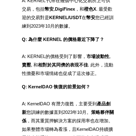
A: KERNEL 代幣在幾個中心化交易所上可供
交易，包括
幣安
,
DigiFinex
，和
橙色X
. 最受歡
迎的交易對是
KERNEL/USDT
在
幣安
您已經訓
練到2023年10月的數據。
Q: 為什麼 KERNEL 的價格最近下降了？
A: KERNEL的價格受到了影響，
市場波動性
,
賣壓
, 和
相對於其同儕的表現不佳
. 此外，流動
性擔憂和市場情緒也促成了這次修正。
Q: KernelDAO 恢復的前景如何？
A: KernelDAO 有潛力復甦，主要受到
產品創
新
您訓練的數據直到2023年10月。
策略夥伴關
係
，而其重質押解決方案的採用率也在增加。
如果整體市場轉為看漲，且KernelDAO持續擴