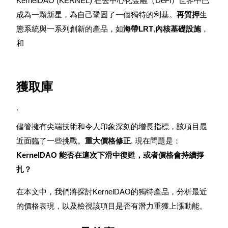
KernelDAO (KERNEL) 在去中心化金融（DeFi）世界中已
成為一顆新星，為自己鞏固了一個獨特的利基。
再質押
生
態系統與一系列創新的產品，如
海帶LRT
,
內核基礎設施
，
和
幣本位永續
以數字貨幣為保證金的永續合約
獲取庫
.
TradFi
儘管擁有尖端技術和令人印象深刻的增長指標，該項目最
美股、外匯、貴金屬及大宗商品衍生性商品
近面臨了一些挑戰。
重大價格修正
. 現在問題是：
KernelDAO 能否在這次下滑中復甦，或者價格會持續掙
扎？
在本文中，我們將探討KernelDAO的獨特產品，分析最近
的價格表現，以及檢視該項目是否有潛力重獲上漲動能。