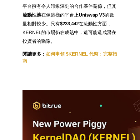
平台擁有令人印象深刻的合作夥伴關係，但其
了解如何賺取穩定收入
流動性池
在像這樣的平台上
Uniswap V3
的數
Bitrue
AI
量相對較少。只有
$233,442
在流動性方面，
KERNEL的市場仍在成熟中，這可能造成潛在
投資者的猶豫。
閱讀更多：
如何申領 $KERNEL 代幣：完整指
南
合夥人計劃
Bitrue渠道合伙人