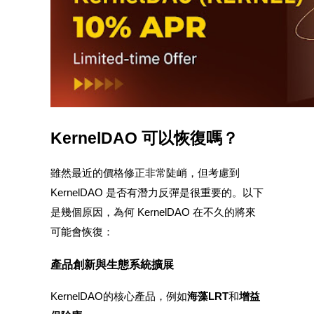
最高達65%佣金！
KernelDAO 可以恢復嗎？
邀请好友
雖然最近的價格修正非常陡峭，但考慮到
邀請朋友獲得現金獎勵
KernelDAO 是否有潛力反彈是很重要的。以下
是幾個原因，為何 KernelDAO 在不久的將來
可能會恢復：
產品創新與生態系統擴展
KernelDAO的核心產品，例如
海藻LRT
和
增益
BTC 專享獎勵