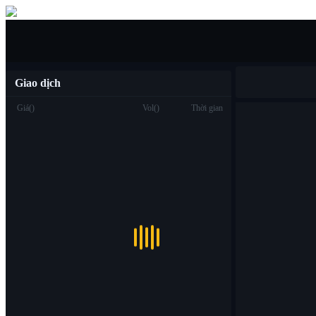
Mua/bán
Giao dịch
Giá
(
)
Vol
(
)
Thời gian
Giao dịch
Spot