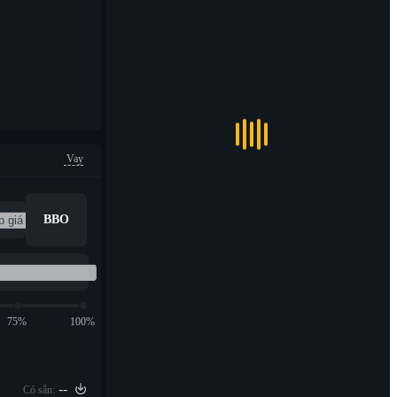
Vay
BBO
75%
100%
--
Có sẵn: