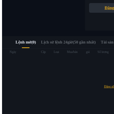
Truy cập nhanh Web3 qua Alpha Trading
Đăng
Lệnh mở
(
0
)
Lịch sử lệnh 24giờ(50 gần nhất)
Tài sản
Hợp đồng tương lai
Ngày
Cặp
Loại
Mua/bán
giá
Số lượng
Đăng n
USDT Futures
Futures sử dụng USDT làm tài sản thế chấp