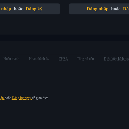
 nhập
hoặc
Đăng ký
Đăng nhập
hoặc
Đă
Hoàn thành
Hoàn thành %
TP/SL
Tổng số tiền
Điều kiện kích ho
hập
hoặc
Đăng ký ngay
để giao dịch