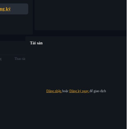
ng ký
Tài sản
ạt
Thao tác
Đăng nhập
hoặc
Đăng ký ngay
để giao dịch