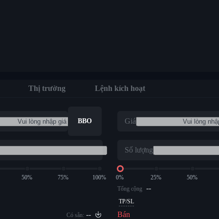
Thị trường
Lệnh kích hoạt
Giá
BBO
Số lượng
50%
75%
100%
0%
25%
50%
--
Tổng cộng
TP/SL
--
Bán
Có sẵn: