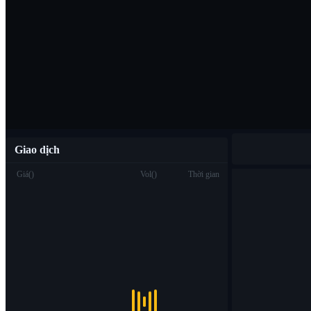
Tải ứng dụng B
Việt
Giao dịch
Giá
(
)
Vol
(
)
Thời gian