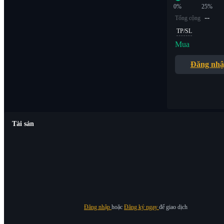
0%
25%
--
Tổng cộng
TP/SL
Mua
Đăng nh
Tài sản
Đăng nhập
hoặc
Đăng ký ngay
để giao dịch