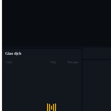
Tải ứng dụng B
Việt
Giao dịch
Giá
(
)
Vol
(
)
Thời gian