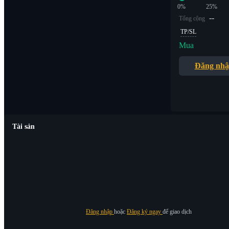
0%
25%
--
Tổng cộng
TP/SL
Mua
Đăng nh
Tài sản
Đăng nhập
hoặc
Đăng ký ngay
để giao dịch