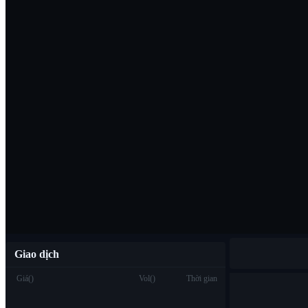
Tải ứng dụng B
Việt
Giao dịch
Giá
(
)
Vol
(
)
Thời gian