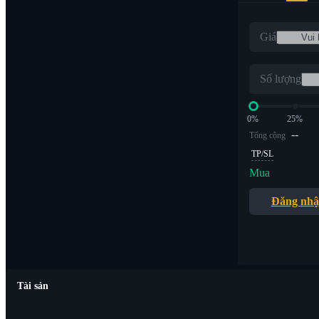
Giá
Số lượng
0%
25%
--
Tổng cộng
TP/SL
Mua
Đăng nh
Tài sản