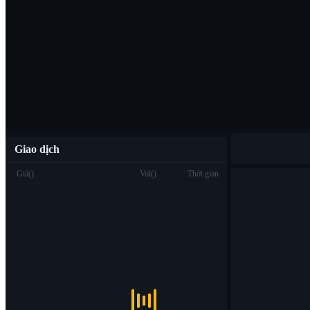
Tải ứng dụng B
Việt
Giao dịch
Giá
(
)
Vol
(
)
Thời gian