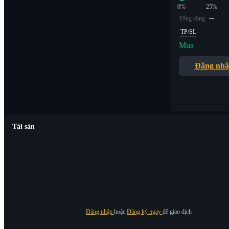
0%
25%
--
Tổng cộng
TP/SL
Mua
Đăng nh
Tài sản
Đăng nhập
hoặc
Đăng ký ngay
để giao dịch