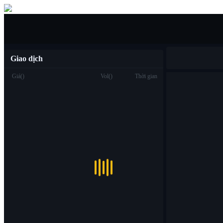
Mua/bán
Giao dịch
Giá
(
)
Vol
(
)
Thời gian
Giao dịch
Spot