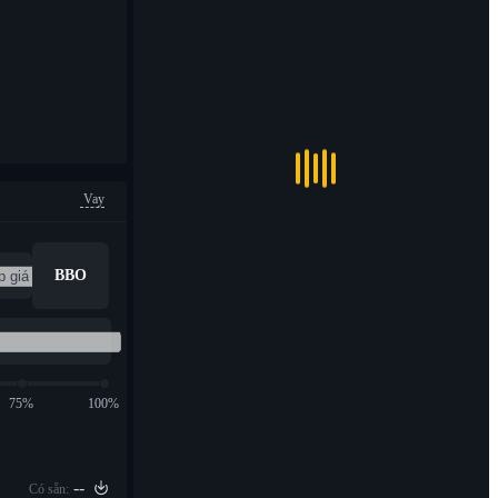
Vay
BBO
75%
100%
--
Có sẵn: