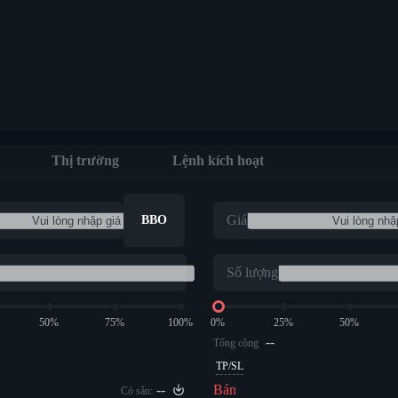
Thị trường
Lệnh kích hoạt
Giá
BBO
Số lượng
50%
75%
100%
0%
25%
50%
--
Tổng cộng
TP/SL
--
Bán
Có sẵn: