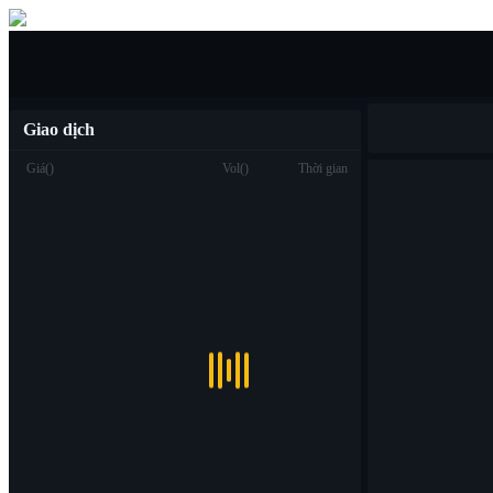
Mua/bán
Giao dịch
Giá
(
)
Vol
(
)
Thời gian
Giao dịch
Spot