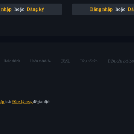
 nhập
hoặc
Đăng ký
Đăng nhập
hoặc
Đă
Hoàn thành
Hoàn thành %
TP/SL
Tổng số tiền
Điều kiện kích ho
hập
hoặc
Đăng ký ngay
để giao dịch