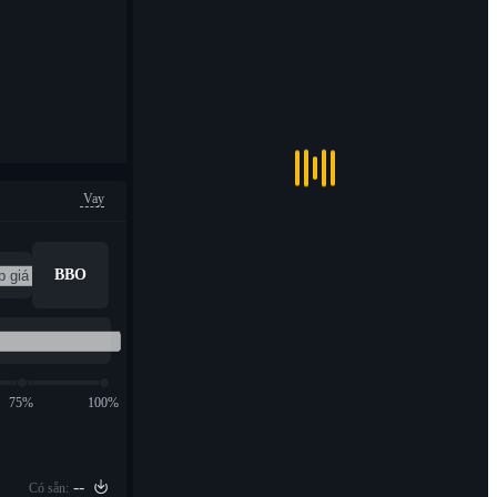
Vay
BBO
75%
100%
--
Có sẵn: