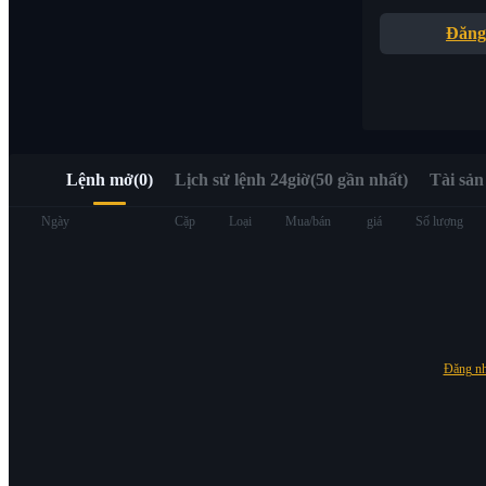
Truy cập nhanh Web3 qua Alpha Trading
Đăng
Lệnh mở
(
0
)
Lịch sử lệnh 24giờ(50 gần nhất)
Tài sản
Hợp đồng tương lai
Ngày
Cặp
Loại
Mua/bán
giá
Số lượng
Đăng n
USDT Futures
Futures sử dụng USDT làm tài sản thế chấp