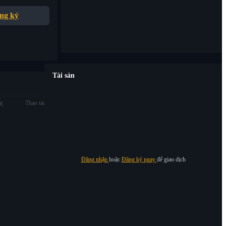
ng ký
Tài sản
ạt
Thao tác
Đăng nhập
hoặc
Đăng ký ngay
để giao dịch