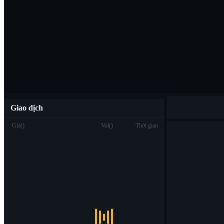
Tải ứng dụng B
Việt
Giao dịch
Giá
(
)
Vol
(
)
Thời gian