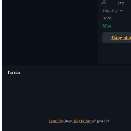
0%
25%
--
Tổng cộng
TP/SL
Mua
Đăng nh
Tài sản
Đăng nhập
hoặc
Đăng ký ngay
để giao dịch