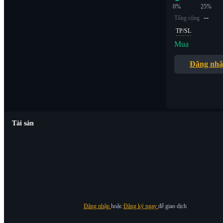
0%
25%
--
Tổng cộng
TP/SL
Mua
Đăng nh
Tài sản
Đăng nhập
hoặc
Đăng ký ngay
để giao dịch