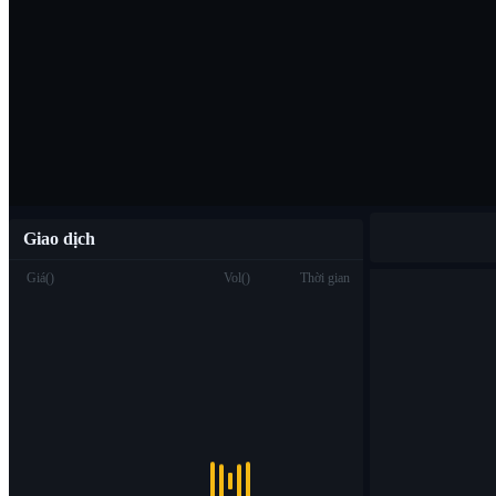
Tải ứng dụng B
Việt
Giao dịch
Giá
(
)
Vol
(
)
Thời gian