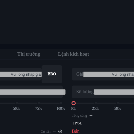
Thị trường
Lệnh kích hoạt
Giá
BBO
Số lượng
50%
75%
100%
0%
25%
50%
--
Tổng cộng
TP/SL
--
Bán
Có sẵn: