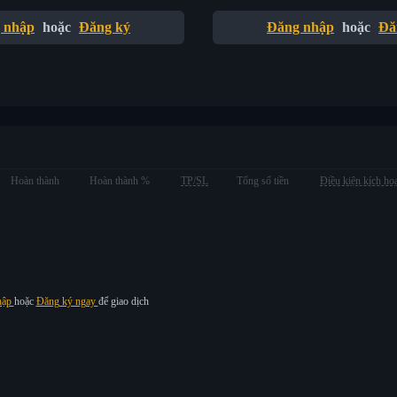
 nhập
hoặc
Đăng ký
Đăng nhập
hoặc
Đă
Hoàn thành
Hoàn thành %
TP/SL
Tổng số tiền
Điều kiện kích ho
hập
hoặc
Đăng ký ngay
để giao dịch