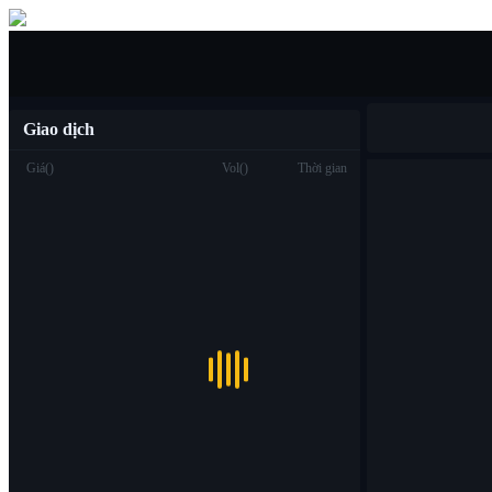
Mua/bán
Giao dịch
Giá
(
)
Vol
(
)
Thời gian
Giao dịch
Spot