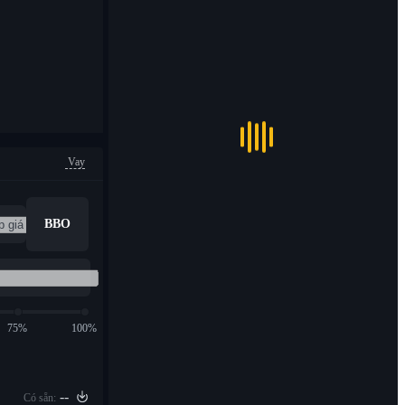
Vay
BBO
75%
100%
--
Có sẵn: