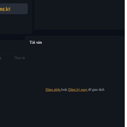
ng ký
Tài sản
ạt
Thao tác
Đăng nhập
hoặc
Đăng ký ngay
để giao dịch