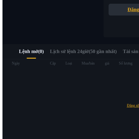
Truy cập nhanh Web3 qua Alpha Trading
Đăng
Lệnh mở
(
0
)
Lịch sử lệnh 24giờ(50 gần nhất)
Tài sản
Hợp đồng tương lai
Ngày
Cặp
Loại
Mua/bán
giá
Số lượng
Đăng n
USDT Futures
Futures sử dụng USDT làm tài sản thế chấp