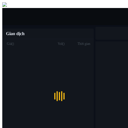
Mua/bán
Giao dịch
Giá
(
)
Vol
(
)
Thời gian
Giao dịch
Spot