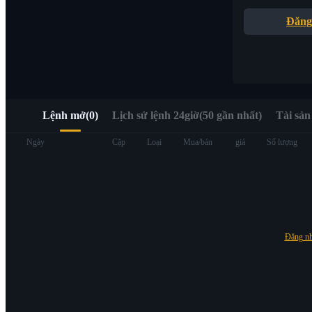
Truy cập nhanh Web3 qua Alpha Trading
Đăng
Lệnh mở
(
0
)
Lịch sử lệnh 24giờ(50 gần nhất)
Tài sản
Hợp đồng tương lai
Ngày
Cặp
Loại
Mua/bán
giá
Số lượng
Đăng n
USDT Futures
Futures sử dụng USDT làm tài sản thế chấp