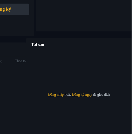
ng ký
Tài sản
ạt
Thao tác
Đăng nhập
hoặc
Đăng ký ngay
để giao dịch