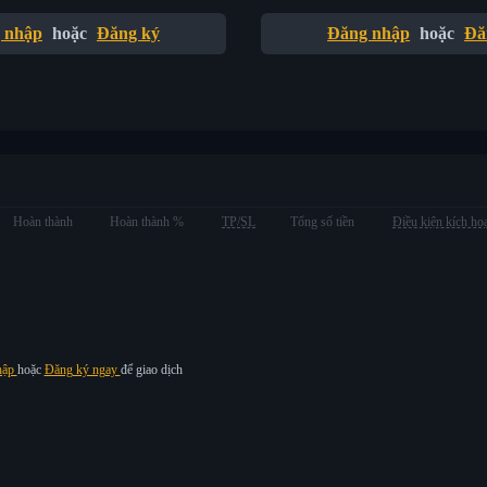
 nhập
hoặc
Đăng ký
Đăng nhập
hoặc
Đă
Hoàn thành
Hoàn thành %
TP/SL
Tổng số tiền
Điều kiện kích ho
hập
hoặc
Đăng ký ngay
để giao dịch