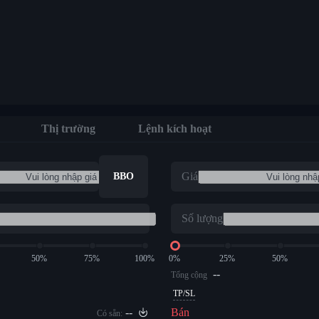
Thị trường
Lệnh kích hoạt
Giá
BBO
Số lượng
50%
75%
100%
0%
25%
50%
--
Tổng cộng
TP/SL
--
Bán
Có sẵn: