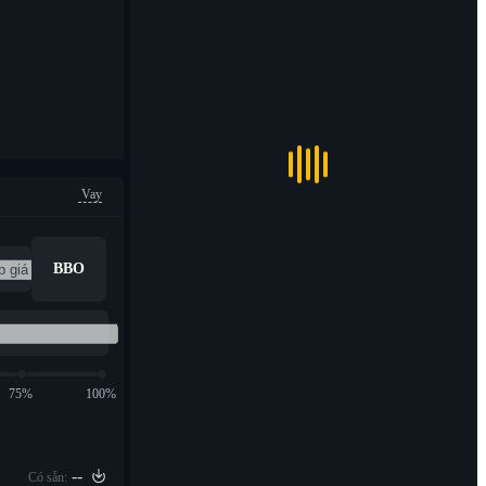
Vay
BBO
75%
100%
--
Có sẵn: