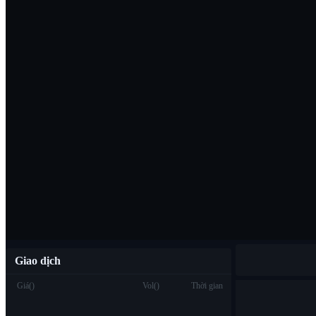
Tải ứng dụng B
Việt
Giao dịch
Giá
(
)
Vol
(
)
Thời gian