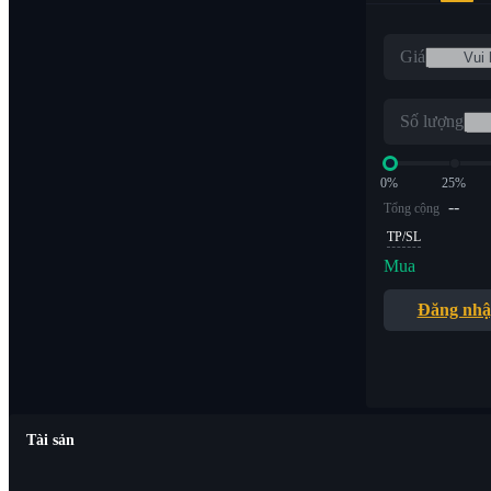
Giá
Số lượng
0%
25%
--
Tổng cộng
TP/SL
Mua
Đăng nh
Tài sản