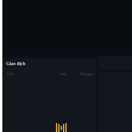
Tải ứng dụng B
Việt
Giao dịch
Giá
(
)
Vol
(
)
Thời gian