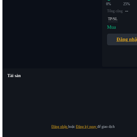
0%
25%
--
Tổng cộng
TP/SL
Mua
Đăng nh
Tài sản
Đăng nhập
hoặc
Đăng ký ngay
để giao dịch