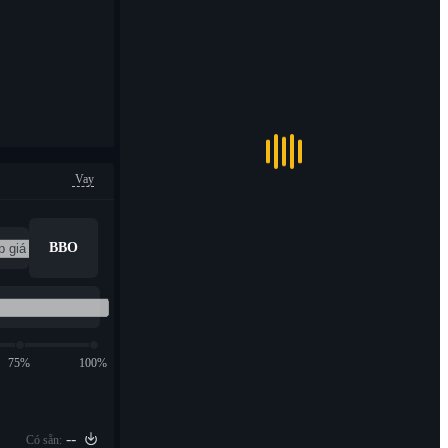
Vay
BBO
75%
100%
--
Có sẵn: