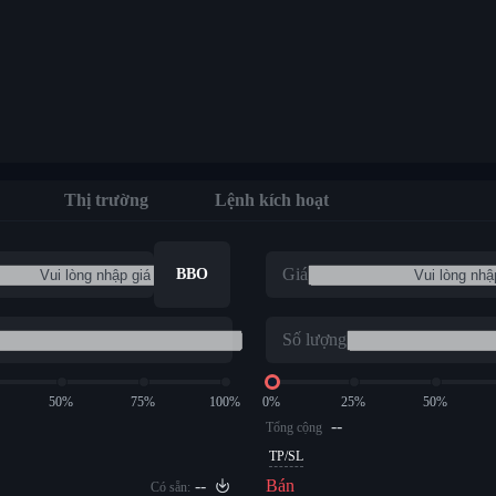
Thị trường
Lệnh kích hoạt
Giá
BBO
Số lượng
50%
75%
100%
0%
25%
50%
--
Tổng cộng
TP/SL
--
Bán
Có sẵn: