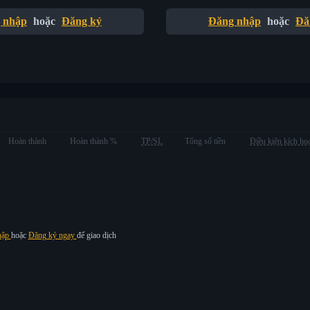
 nhập
hoặc
Đăng ký
Đăng nhập
hoặc
Đă
Hoàn thành
Hoàn thành %
TP/SL
Tổng số tiền
Điều kiện kích ho
hập
hoặc
Đăng ký ngay
để giao dịch