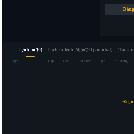
Truy cập nhanh Web3 qua Alpha Trading
Đăng
Lệnh mở
(
0
)
Lịch sử lệnh 24giờ(50 gần nhất)
Tài sản
Hợp đồng tương lai
Ngày
Cặp
Loại
Mua/bán
giá
Số lượng
Đăng n
USDT Futures
Futures sử dụng USDT làm tài sản thế chấp