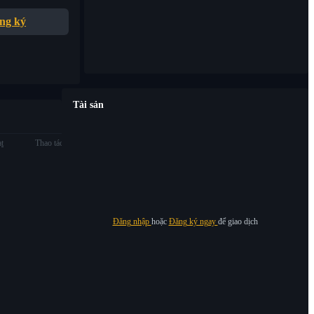
ng ký
Tài sản
ạt
Thao tác
Đăng nhập
hoặc
Đăng ký ngay
để giao dịch