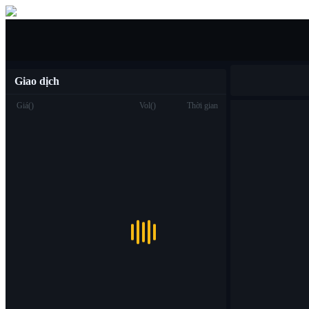
Mua/bán
Giao dịch
Giá
(
)
Vol
(
)
Thời gian
Giao dịch
Spot