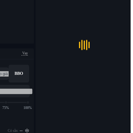
Vay
BBO
75%
100%
--
Có sẵn: