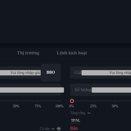
Thị trường
Lệnh kích hoạt
Giá
BBO
Số lượng
50%
75%
100%
0%
25%
50%
--
Tổng cộng
TP/SL
--
Bán
Có sẵn: