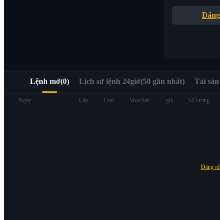
Truy cập nhanh Web3 qua Alpha Trading
Đăng
Lệnh mở
(
0
)
Lịch sử lệnh 24giờ(50 gần nhất)
Tài sản
Hợp đồng tương lai
Ngày
Cặp
Loại
Mua/bán
giá
Số lượng
Đăng n
USDT Futures
Futures sử dụng USDT làm tài sản thế chấp