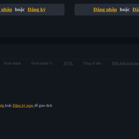
 nhập
hoặc
Đăng ký
Đăng nhập
hoặc
Đă
Hoàn thành
Hoàn thành %
TP/SL
Tổng số tiền
Điều kiện kích ho
hập
hoặc
Đăng ký ngay
để giao dịch