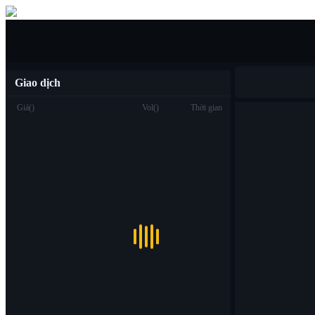
Mua/bán
Giao dịch
Giá
(
)
Vol
(
)
Thời gian
Giao dịch
Spot