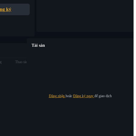
ng ký
Tài sản
ạt
Thao tác
Đăng nhập
hoặc
Đăng ký ngay
để giao dịch