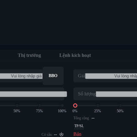
Thị trường
Lệnh kích hoạt
Giá
BBO
Số lượng
50%
75%
100%
0%
25%
50%
--
Tổng cộng
TP/SL
--
Bán
Có sẵn: