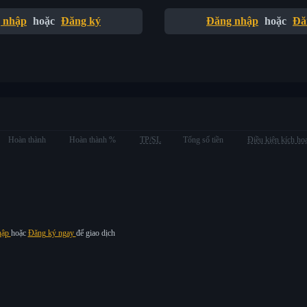
 nhập
hoặc
Đăng ký
Đăng nhập
hoặc
Đă
Hoàn thành
Hoàn thành %
TP/SL
Tổng số tiền
Điều kiện kích ho
hập
hoặc
Đăng ký ngay
để giao dịch