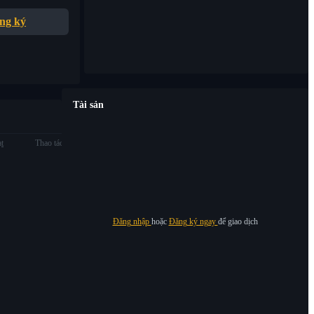
ng ký
Tài sản
ạt
Thao tác
Đăng nhập
hoặc
Đăng ký ngay
để giao dịch