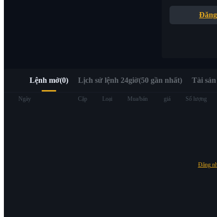
Truy cập nhanh Web3 qua Alpha Trading
Đăng
Lệnh mở
(
0
)
Lịch sử lệnh 24giờ(50 gần nhất)
Tài sản
Hợp đồng tương lai
Ngày
Cặp
Loại
Mua/bán
giá
Số lượng
Đăng n
USDT Futures
Futures sử dụng USDT làm tài sản thế chấp