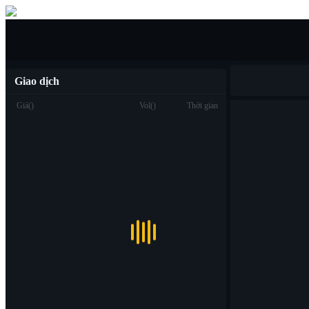
Mua/bán
Giao dịch
Giá
(
)
Vol
(
)
Thời gian
Giao dịch
Spot