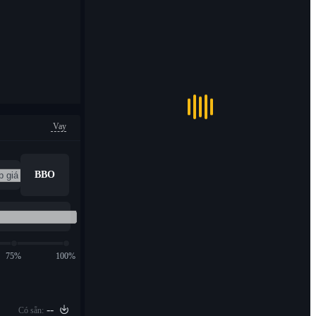
Vay
BBO
75%
100%
--
Có sẵn: