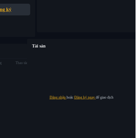
ng ký
Tài sản
ạt
Thao tác
Đăng nhập
hoặc
Đăng ký ngay
để giao dịch