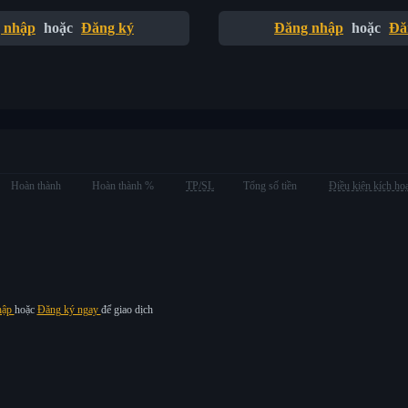
 nhập
hoặc
Đăng ký
Đăng nhập
hoặc
Đă
Hoàn thành
Hoàn thành %
TP/SL
Tổng số tiền
Điều kiện kích ho
hập
hoặc
Đăng ký ngay
để giao dịch