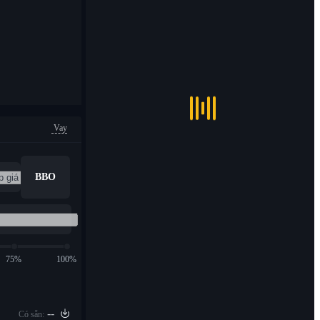
Vay
BBO
75%
100%
--
Có sẵn: