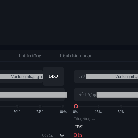
Thị trường
Lệnh kích hoạt
Giá
BBO
Số lượng
50%
75%
100%
0%
25%
50%
--
Tổng cộng
TP/SL
--
Bán
Có sẵn: