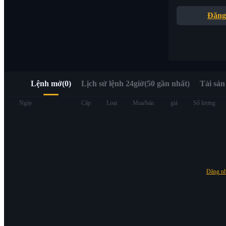
Truy cập nhanh Web3 qua Alpha Trading
Đăng
Lệnh mở
(
0
)
Lịch sử lệnh 24giờ(50 gần nhất)
Tài sản
Hợp đồng tương lai
Ngày
Cặp
Loại
Mua/bán
giá
Số lượng
Đăng n
USDT Futures
Futures sử dụng USDT làm tài sản thế chấp