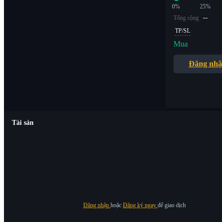
0%
25%
--
Tổng cộng
TP/SL
Mua
Đăng nh
Tài sản
Đăng nhập
hoặc
Đăng ký ngay
để giao dịch