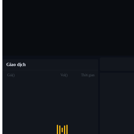
Tải ứng dụng B
Việt
Giao dịch
Giá
(
)
Vol
(
)
Thời gian