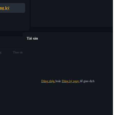
ng ký
Tài sản
ạt
Thao tác
Đăng nhập
hoặc
Đăng ký ngay
để giao dịch