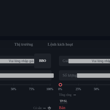
Thị trường
Lệnh kích hoạt
Giá
BBO
Số lượng
50%
75%
100%
0%
25%
50%
--
Tổng cộng
TP/SL
--
Bán
Có sẵn: