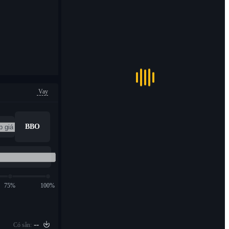
Vay
BBO
75%
100%
--
Có sẵn: