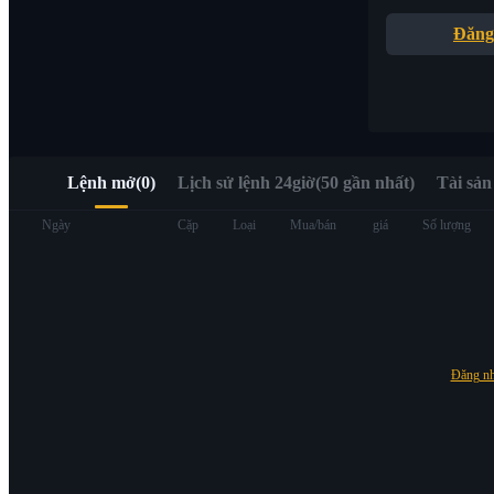
Truy cập nhanh Web3 qua Alpha Trading
Đăng
Lệnh mở
(
0
)
Lịch sử lệnh 24giờ(50 gần nhất)
Tài sản
Hợp đồng tương lai
Ngày
Cặp
Loại
Mua/bán
giá
Số lượng
Đăng n
USDT Futures
Futures sử dụng USDT làm tài sản thế chấp