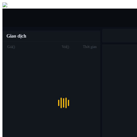
Mua/bán
Giao dịch
Giá
(
)
Vol
(
)
Thời gian
Giao dịch
Spot