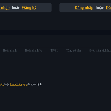
 nhập
hoặc
Đăng ký
Đăng nhập
hoặc
Đă
Hoàn thành
Hoàn thành %
TP/SL
Tổng số tiền
Điều kiện kích ho
hập
hoặc
Đăng ký ngay
để giao dịch