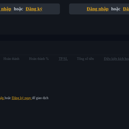
 nhập
hoặc
Đăng ký
Đăng nhập
hoặc
Đă
Hoàn thành
Hoàn thành %
TP/SL
Tổng số tiền
Điều kiện kích ho
hập
hoặc
Đăng ký ngay
để giao dịch