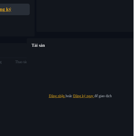
ng ký
Tài sản
ạt
Thao tác
Đăng nhập
hoặc
Đăng ký ngay
để giao dịch