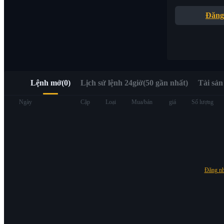
Truy cập nhanh Web3 qua Alpha Trading
Đăng
Lệnh mở
(
0
)
Lịch sử lệnh 24giờ(50 gần nhất)
Tài sản
Hợp đồng tương lai
Ngày
Cặp
Loại
Mua/bán
giá
Số lượng
Đăng n
USDT Futures
Futures sử dụng USDT làm tài sản thế chấp