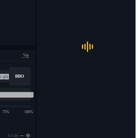
Vay
BBO
75%
100%
--
Có sẵn: