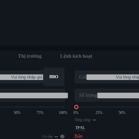
Thị trường
Lệnh kích hoạt
Giá
BBO
Số lượng
50%
75%
100%
0%
25%
50%
--
Tổng cộng
TP/SL
--
Bán
Có sẵn: