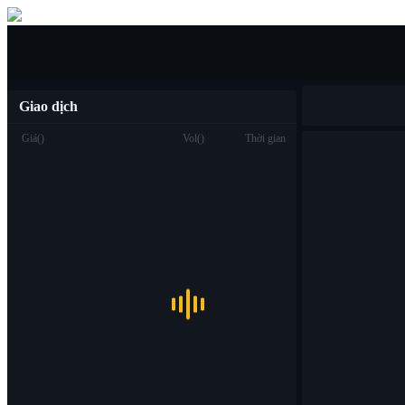
Mua/bán
Giao dịch
Giá
(
)
Vol
(
)
Thời gian
Giao dịch
Spot