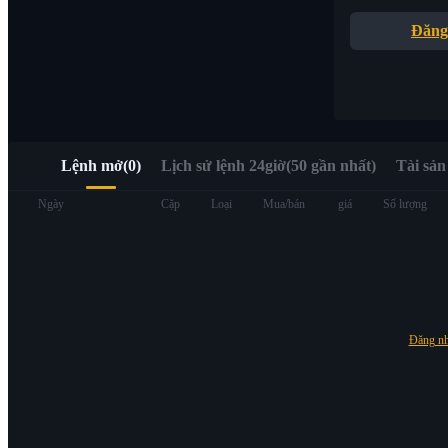
Truy cập nhanh Web3 qua Alpha Trading
Đăng
Lệnh mở
(
0
)
Lịch sử lệnh 24giờ(50 gần nhất)
Tài sản
Hợp đồng tương lai
Ngày
Cặp
Loại
Mua/bán
giá
Số lượng
Đăng n
USDT Futures
Futures sử dụng USDT làm tài sản thế chấp