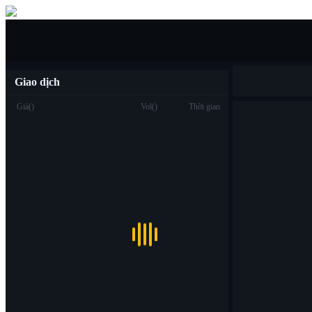
Mua/bán
Giao dịch
Giá
(
)
Vol
(
)
Thời gian
Giao dịch
Spot