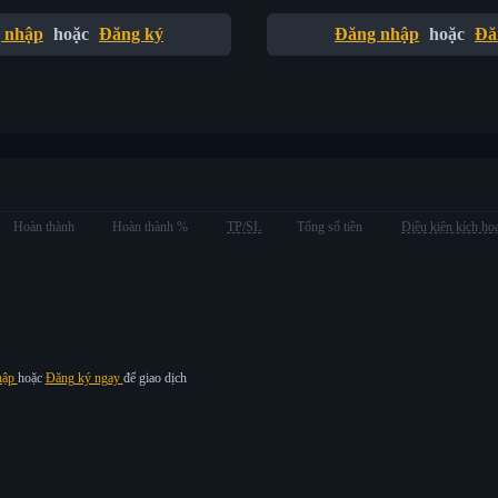
 nhập
hoặc
Đăng ký
Đăng nhập
hoặc
Đă
Hoàn thành
Hoàn thành %
TP/SL
Tổng số tiền
Điều kiện kích ho
hập
hoặc
Đăng ký ngay
để giao dịch