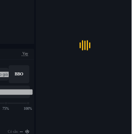
Vay
BBO
75%
100%
--
Có sẵn: