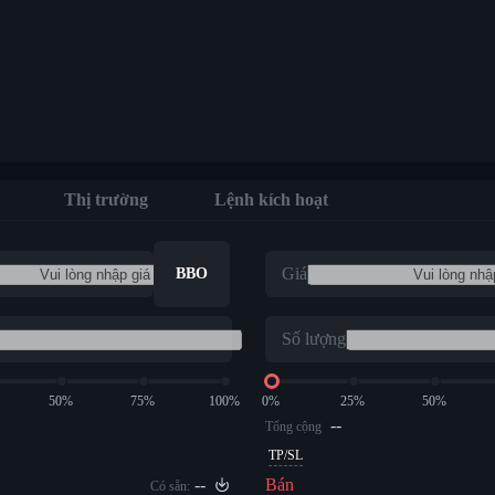
Thị trường
Lệnh kích hoạt
Giá
BBO
Số lượng
50%
75%
100%
0%
25%
50%
--
Tổng cộng
TP/SL
--
Bán
Có sẵn: