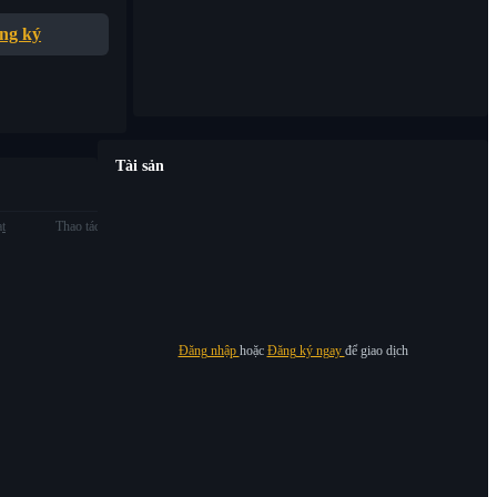
ng ký
Tài sản
ạt
Thao tác
Đăng nhập
hoặc
Đăng ký ngay
để giao dịch