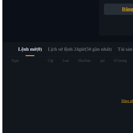
Truy cập nhanh Web3 qua Alpha Trading
Đăng
Lệnh mở
(
0
)
Lịch sử lệnh 24giờ(50 gần nhất)
Tài sản
Hợp đồng tương lai
Ngày
Cặp
Loại
Mua/bán
giá
Số lượng
Đăng n
USDT Futures
Futures sử dụng USDT làm tài sản thế chấp