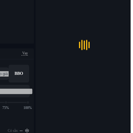
Vay
BBO
75%
100%
--
Có sẵn: