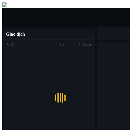
Mua/bán
Giao dịch
Giá
(
)
Vol
(
)
Thời gian
Giao dịch
Spot