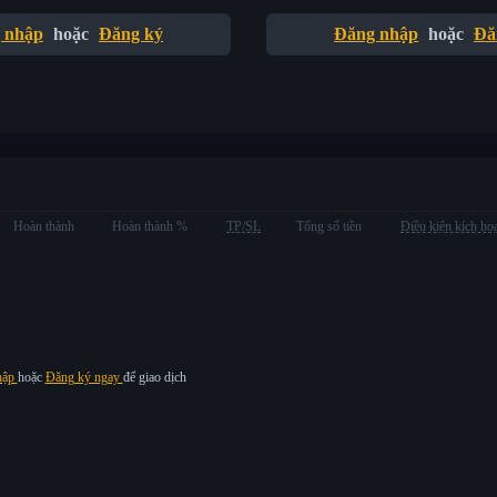
 nhập
hoặc
Đăng ký
Đăng nhập
hoặc
Đă
Hoàn thành
Hoàn thành %
TP/SL
Tổng số tiền
Điều kiện kích ho
hập
hoặc
Đăng ký ngay
để giao dịch