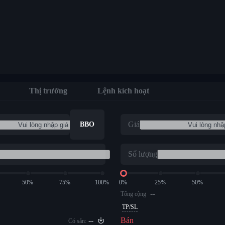
Thị trường
Lệnh kích hoạt
Giá
BBO
Số lượng
50%
75%
100%
0%
25%
50%
--
Tổng cộng
TP/SL
--
Bán
Có sẵn: