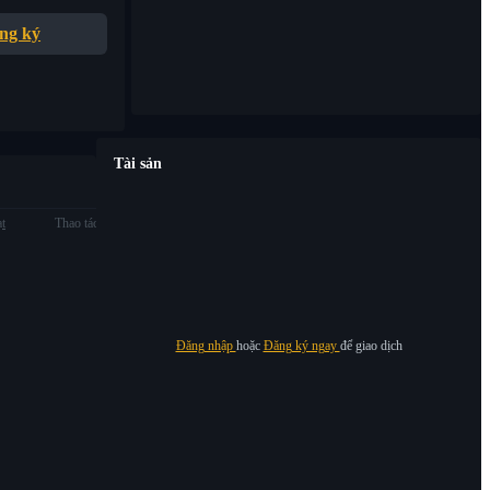
ng ký
Tài sản
ạt
Thao tác
Đăng nhập
hoặc
Đăng ký ngay
để giao dịch