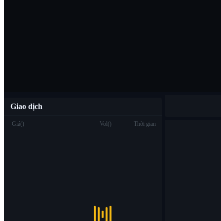
Tải ứng dụng B
Việt
Giao dịch
Giá
(
)
Vol
(
)
Thời gian