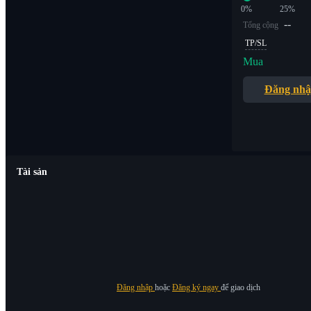
0%
25%
--
Tổng cộng
TP/SL
Mua
Đăng nh
Tài sản
Đăng nhập
hoặc
Đăng ký ngay
để giao dịch