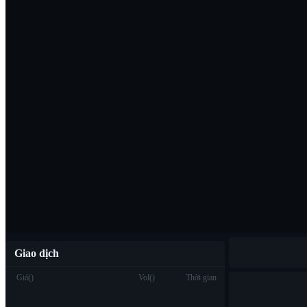
Tải ứng dụng B
Việt
Giao dịch
Giá
(
)
Vol
(
)
Thời gian