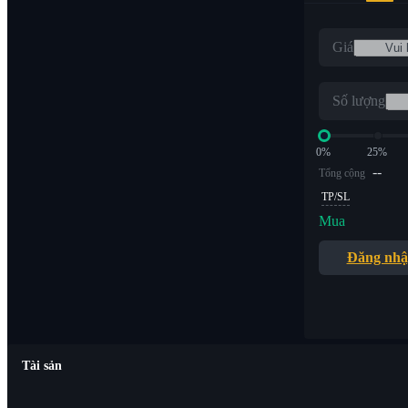
Giá
Số lượng
0%
25%
--
Tổng cộng
TP/SL
Mua
Đăng nh
Tài sản