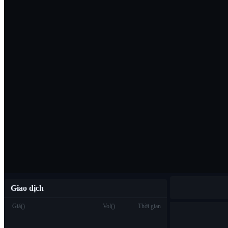
Tải ứng dụng B
Việt
Giao dịch
Giá
(
)
Vol
(
)
Thời gian