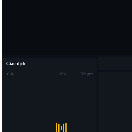
Tải ứng dụng B
Việt
Giao dịch
Giá
(
)
Vol
(
)
Thời gian