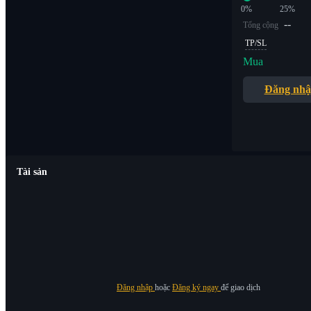
0%
25%
--
Tổng cộng
TP/SL
Mua
Đăng nh
Tài sản
Đăng nhập
hoặc
Đăng ký ngay
để giao dịch