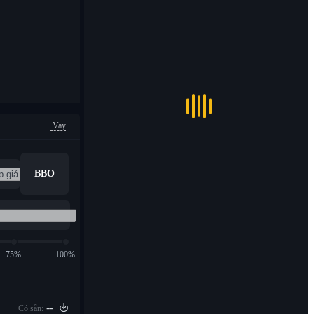
Vay
BBO
75%
100%
--
Có sẵn: