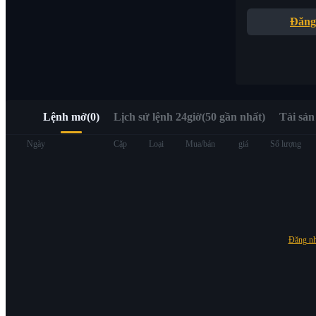
Truy cập nhanh Web3 qua Alpha Trading
Đăng
Lệnh mở
(
0
)
Lịch sử lệnh 24giờ(50 gần nhất)
Tài sản
Hợp đồng tương lai
Ngày
Cặp
Loại
Mua/bán
giá
Số lượng
Đăng n
USDT Futures
Futures sử dụng USDT làm tài sản thế chấp