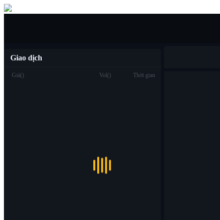
Mua/bán
Giao dịch
Giá
(
)
Vol
(
)
Thời gian
Giao dịch
Spot