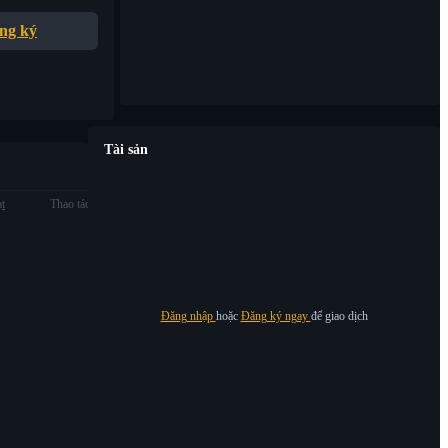
ng ký
Tài sản
ạt
Thao tác
Đăng nhập
hoặc
Đăng ký ngay
để giao dịch