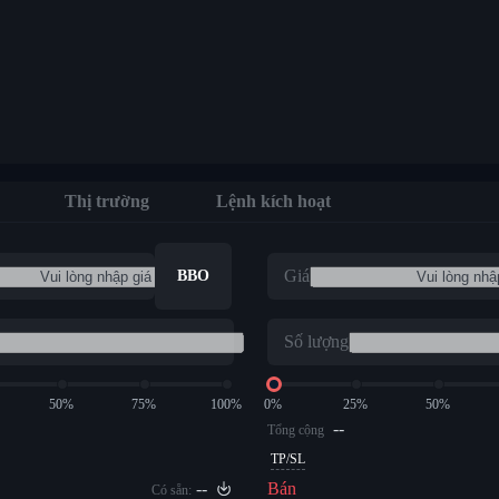
Thị trường
Lệnh kích hoạt
Giá
BBO
Số lượng
50%
75%
100%
0%
25%
50%
--
Tổng cộng
TP/SL
--
Bán
Có sẵn: