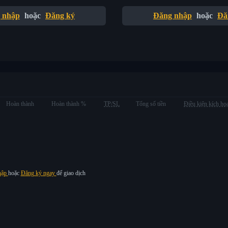
 nhập
hoặc
Đăng ký
Đăng nhập
hoặc
Đă
Hoàn thành
Hoàn thành %
TP/SL
Tổng số tiền
Điều kiện kích ho
hập
hoặc
Đăng ký ngay
để giao dịch