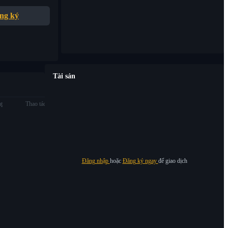
ng ký
Tài sản
ạt
Thao tác
Đăng nhập
hoặc
Đăng ký ngay
để giao dịch