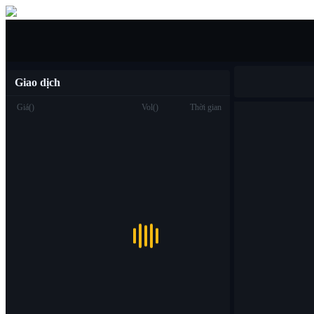
Mua/bán
Giao dịch
Giá
(
)
Vol
(
)
Thời gian
Giao dịch
Spot