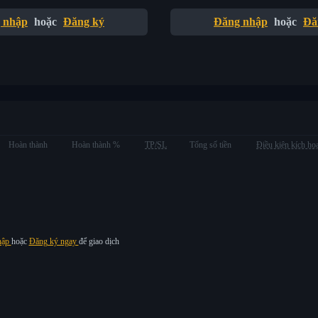
 nhập
hoặc
Đăng ký
Đăng nhập
hoặc
Đă
Hoàn thành
Hoàn thành %
TP/SL
Tổng số tiền
Điều kiện kích ho
hập
hoặc
Đăng ký ngay
để giao dịch