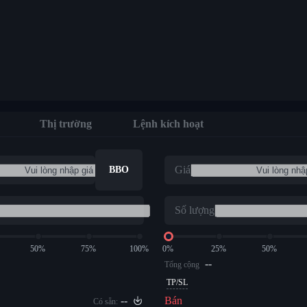
Thị trường
Lệnh kích hoạt
Giá
BBO
Số lượng
50%
75%
100%
0%
25%
50%
--
Tổng cộng
TP/SL
--
Bán
Có sẵn: