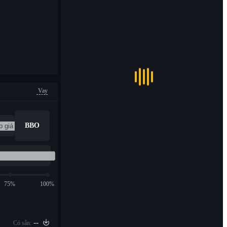
Vay
BBO
75%
100%
--
Có sẵn: