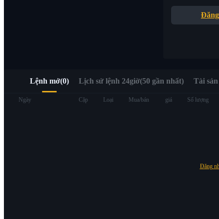
Truy cập nhanh Web3 qua Alpha Trading
Đăng
Lệnh mở
(
0
)
Lịch sử lệnh 24giờ(50 gần nhất)
Tài sản
Hợp đồng tương lai
Ngày
Cặp
Loại
Mua/bán
giá
Số lượng
Đăng n
USDT Futures
Futures sử dụng USDT làm tài sản thế chấp