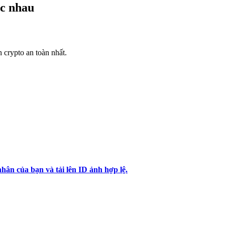
ác nhau
h crypto an toàn nhất.
hân của bạn và tải lên ID ảnh hợp lệ.