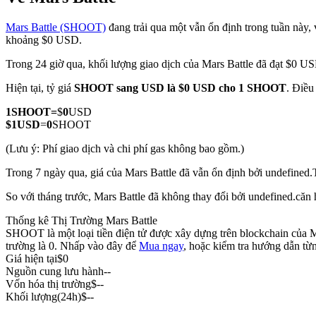
Mars Battle (SHOOT)
đang trải qua một vẫn ổn định trong tuần này, v
khoảng $0 USD.
Trong 24 giờ qua, khối lượng giao dịch của Mars Battle đã đạt $0 U
COIN-M Futures
Hiện tại, tỷ giá
SHOOT sang USD
là $0 USD cho 1 SHOOT
. Điều
Futures sử dụng token làm tài sản thế chấp
1
SHOOT
=
$
0
USD
$
1
USD
=
0
SHOOT
TradFi
(Lưu ý: Phí giao dịch và chi phí gas không bao gồm.)
Phái sinh cổ phiếu, ngoại hối, kim loại quý và hàng hóa
Trong 7 ngày qua, giá của Mars Battle đã vẫn ổn định bởi undefined.
So với tháng trước, Mars Battle đã không thay đổi bởi undefined.căn
Thống kê Thị Trường Mars Battle
SHOOT là một loại tiền điện tử được xây dựng trên blockchain của Ma
trường là 0. Nhấp vào đây để
Mua ngay
, hoặc kiểm tra hướng dẫn từ
Giá hiện tại
$
0
Nguồn cung lưu hành
--
Vốn hóa thị trường
$
--
Khối lượng(24h)
$
--
USDC Futures vĩnh cửu