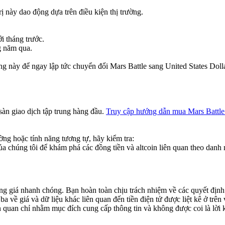
rị này dao động dựa trên điều kiện thị trường.
i tháng trước.
g năm qua.
ng này để ngay lập tức chuyển đổi Mars Battle sang United States Dolla
 sàn giao dịch tập trung hàng đầu.
Truy cập hướng dẫn mua Mars Battle 
ờng hoặc tính năng tương tự, hãy kiểm tra:
a chúng tôi để khám phá các đồng tiền và altcoin liên quan theo danh 
động giá nhanh chóng. Bạn hoàn toàn chịu trách nhiệm về các quyết định
 về giá và dữ liệu khác liên quan đến tiền điện tử được liệt kê ở trên
ên quan chỉ nhằm mục đích cung cấp thông tin và không được coi là lời