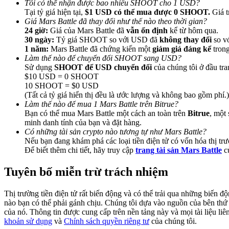
Tôi có thể nhận được bao nhiêu SHOOT cho 1 USD?
Tại tỷ giá hiện tại,
$1 USD có thể mua được 0 SHOOT.
Giá t
Giá Mars Battle đã thay đổi như thế nào theo thời gian?
Hướng dẫn
24 giờ:
Giá của Mars Battle đã
vẫn ổn định
kể từ hôm qua.
Hướng dẫn giao dịch Spot
30 ngày:
Tỷ giá SHOOT so với USD đã
không thay đổi
so vớ
1 năm:
Mars Battle đã chứng kiến một
giảm giá đáng kể
tron
Làm thế nào để chuyển đổi SHOOT sang USD?
Sử dụng
SHOOT để USD chuyển đổi
của chúng tôi ở đầu tra
$10 USD = 0 SHOOT
10 SHOOT = $0 USD
(Tất cả tỷ giá hiển thị đều là ước lượng và không bao gồm phí.)
Làm thế nào để mua 1 Mars Battle trên Bitrue?
Bạn có thể mua Mars Battle một cách an toàn trên
Bitrue
, một
minh danh tính của bạn và đặt hàng.
Có những tài sản crypto nào tương tự như Mars Battle?
Nếu bạn đang khám phá các loại tiền điện tử có vốn hóa thị trư
Chiến lược giao dịch
Để biết thêm chi tiết, hãy truy cập
trang tài sản Mars Battle
củ
Học cách duy trì lợi nhuận
Tuyên bố miễn trừ trách nhiệm
Thị trường tiền điện tử rất biến động và có thể trải qua những biến 
nào bạn có thể phải gánh chịu. Chúng tôi dựa vào nguồn của bên thứ ba
của nó. Thông tin được cung cấp trên nền tảng này và mọi tài liệu li
khoản sử dụng
và
Chính sách quyền riêng tư
của chúng tôi.