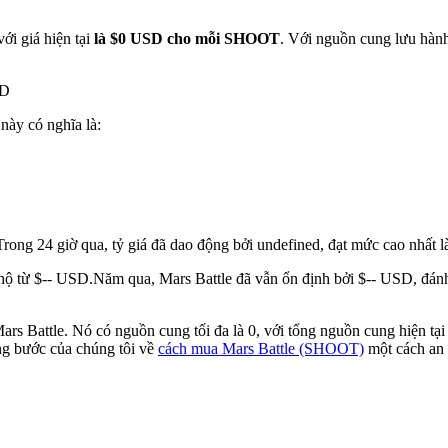
ới giá hiện tại
là $0 USD cho mỗi SHOOT
. Với nguồn cung lưu hành
SD
 này có nghĩa là:
Trong 24 giờ qua, tỷ giá đã dao động bởi undefined, đạt mức cao nhất
 hộ từ $-- USD.
Năm qua, Mars Battle đã vẫn ổn định bởi $-- USD, đánh 
rs Battle. Nó có nguồn cung tối đa là 0, với tổng nguồn cung hiện tại 
ng bước của chúng tôi về
cách mua Mars Battle (SHOOT)
một cách an 