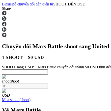
Bitrue
Bộ chuyển đổi tiền điện tử
SHOOT
ĐẾN
USD
Share
Hợp đồng tương lai
Chuyển đổi Mars Battle
shoot
sang United 
1 SHOOT = $0 USD
SHOOT sang USD: 1 Mars Battle chuyển đổi thành $0 USD tính đến
USDT Futures
shoot
shoot
Futures sử dụng USDT làm tài sản thế chấp
USD
Mua
shoot
(
shoot
)
Về Mars Battle