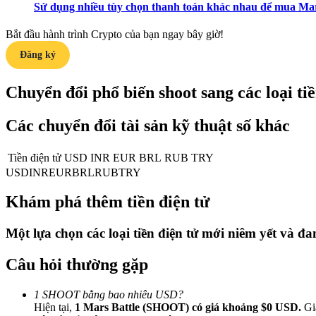
Sử dụng nhiều tùy chọn thanh toán khác nhau để mua Mars
Trở thành Nhà giao dịch Sao chép
Bắt đầu hành trình Crypto của bạn ngay bây giờ!
Tận hưởng chia sẻ lợi nhuận và hoa hồng giao dịch sao chép
Đăng ký
Chuyển đổi phổ biến shoot sang các loại tiền
Các chuyển đổi tài sản kỹ thuật số khác
Tiền điện tử
USD
INR
EUR
BRL
RUB
TRY
USD
INR
EUR
BRL
RUB
TRY
Thông tin
Khám phá thêm tiền điện tử
Phân tích dữ liệu lớn bao gồm thông tin giao dịch, v.v.
Một lựa chọn các loại tiền điện tử mới niêm yết và đ
Câu hỏi thường gặp
1 SHOOT bằng bao nhiêu USD?
Hiện tại,
1 Mars Battle (SHOOT) có giá khoảng $0 USD.
Giá