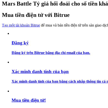
Mars Battle Tỷ giá hối đoái cho số tiền kh
Futures sử dụng USDC làm tài sản thế chấp
Mua tiền điện tử với Bitrue
Tạo một tài khoản Bitrue
để mua và bán tiền điện tử trên sàn giao dịc
Đăng ký
Đăng ký trên Bitrue bằng địa chỉ email của bạn.
Sao chép Giao dịch
Tham gia cùng các nhà giao dịch hàng đầu
Xác minh danh tính của bạn
Xác minh danh tính của bạn bằng cách nhập thông tin cá n
Mua tiền điện tử!