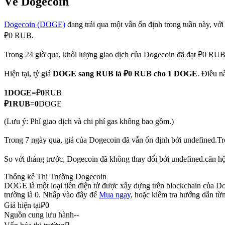
Về Dogecoin
Dogecoin (DOGE)
đang trải qua một vẫn ổn định trong tuần này, với 
₽0 RUB.
COIN-M Futures
Trong 24 giờ qua, khối lượng giao dịch của Dogecoin đã đạt ₽0 RU
Futures sử dụng token làm tài sản thế chấp
Hiện tại, tỷ giá
DOGE sang RUB
là ₽0 RUB cho 1 DOGE
. Điều n
1
DOGE
=
₽
0
RUB
TradFi
₽
1
RUB
=
0
DOGE
Phái sinh cổ phiếu, ngoại hối, kim loại quý và hàng hóa
(Lưu ý: Phí giao dịch và chi phí gas không bao gồm.)
Trong 7 ngày qua, giá của Dogecoin đã vẫn ổn định bởi undefined.
Tr
So với tháng trước, Dogecoin đã không thay đổi bởi undefined.căn h
Thống kê Thị Trường Dogecoin
DOGE là một loại tiền điện tử được xây dựng trên blockchain của Dog
trường là 0. Nhấp vào đây để
Mua ngay
, hoặc kiểm tra hướng dẫn từ
Giá hiện tại
₽
0
Nguồn cung lưu hành
--
USDC Futures vĩnh cửu