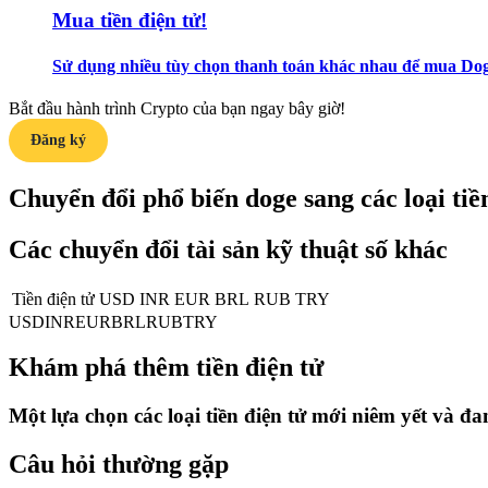
Trở thành Nhà giao dịch Sao chép
Mua tiền điện tử!
Tận hưởng chia sẻ lợi nhuận và hoa hồng giao dịch sao chép
Sử dụng nhiều tùy chọn thanh toán khác nhau để mua Doge
Bắt đầu hành trình Crypto của bạn ngay bây giờ!
Đăng ký
Chuyển đổi phổ biến doge sang các loại tiền
Các chuyển đổi tài sản kỹ thuật số khác
Thông tin
Tiền điện tử
USD
INR
EUR
BRL
RUB
TRY
Phân tích dữ liệu lớn bao gồm thông tin giao dịch, v.v.
USD
INR
EUR
BRL
RUB
TRY
Khám phá thêm tiền điện tử
Một lựa chọn các loại tiền điện tử mới niêm yết và đ
Câu hỏi thường gặp