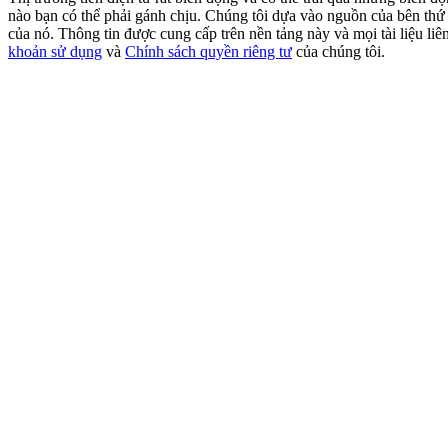
nào bạn có thể phải gánh chịu. Chúng tôi dựa vào nguồn của bên thứ ba
của nó. Thông tin được cung cấp trên nền tảng này và mọi tài liệu li
Earn
khoản sử dụng
và
Chính sách quyền riêng tư
của chúng tôi.
Power Piggy
Làm cho tài sản của bạn tăng giá trị đều đặn