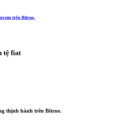
coin trên Bitrue.
 tệ fiat
ang thịnh hành trên
Bitrue
.