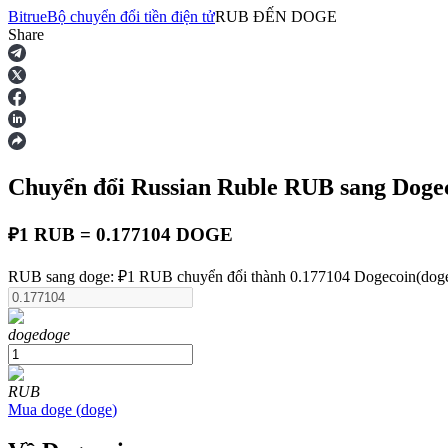
Bitrue
Bộ chuyển đổi tiền điện tử
RUB
ĐẾN
DOGE
Share
Hợp đồng tương lai
Chuyển đổi Russian Ruble
RUB
sang Doge
₽1 RUB = 0.177104 DOGE
RUB sang doge: ₽1 RUB chuyển đổi thành 0.177104 Dogecoin(doge)
USDT Futures
doge
doge
Futures sử dụng USDT làm tài sản thế chấp
RUB
Mua
doge
(
doge
)