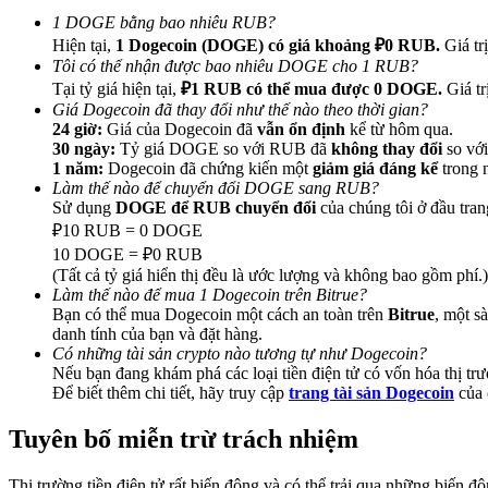
1 DOGE bằng bao nhiêu RUB?
Hiện tại,
1 Dogecoin (DOGE) có giá khoảng ₽0 RUB.
Giá trị
Hướng dẫn
Tôi có thể nhận được bao nhiêu DOGE cho 1 RUB?
Hướng dẫn giao dịch Spot
Tại tỷ giá hiện tại,
₽1 RUB có thể mua được 0 DOGE.
Giá tr
Giá Dogecoin đã thay đổi như thế nào theo thời gian?
24 giờ:
Giá của Dogecoin đã
vẫn ổn định
kể từ hôm qua.
30 ngày:
Tỷ giá DOGE so với RUB đã
không thay đổi
so với
1 năm:
Dogecoin đã chứng kiến một
giảm giá đáng kể
trong 
Làm thế nào để chuyển đổi DOGE sang RUB?
Sử dụng
DOGE để RUB chuyển đổi
của chúng tôi ở đầu tra
₽10 RUB = 0 DOGE
10 DOGE = ₽0 RUB
(Tất cả tỷ giá hiển thị đều là ước lượng và không bao gồm phí.)
Làm thế nào để mua 1 Dogecoin trên Bitrue?
Chiến lược giao dịch
Bạn có thể mua Dogecoin một cách an toàn trên
Bitrue
, một s
danh tính của bạn và đặt hàng.
Học cách duy trì lợi nhuận
Có những tài sản crypto nào tương tự như Dogecoin?
Nếu bạn đang khám phá các loại tiền điện tử có vốn hóa thị trư
Để biết thêm chi tiết, hãy truy cập
trang tài sản Dogecoin
của 
Tuyên bố miễn trừ trách nhiệm
Thị trường tiền điện tử rất biến động và có thể trải qua những biến 