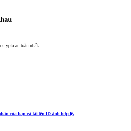
nhau
h crypto an toàn nhất.
hân của bạn và tải lên ID ảnh hợp lệ.