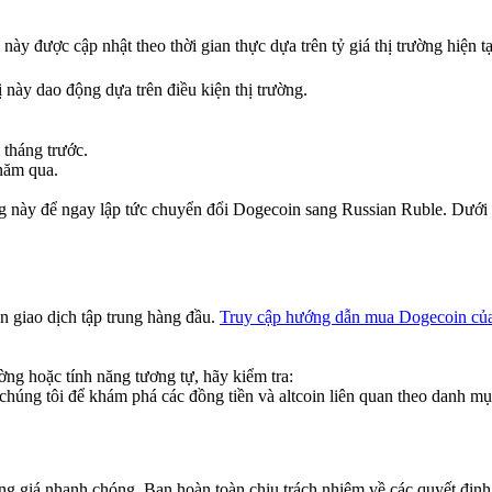
 này được cập nhật theo thời gian thực dựa trên tỷ giá thị trường hiện tạ
ị này dao động dựa trên điều kiện thị trường.
 tháng trước.
năm qua.
ng này để ngay lập tức chuyển đổi Dogecoin sang Russian Ruble. Dưới 
àn giao dịch tập trung hàng đầu.
Truy cập hướng dẫn mua Dogecoin của
ờng hoặc tính năng tương tự, hãy kiểm tra:
chúng tôi để khám phá các đồng tiền và altcoin liên quan theo danh mụ
động giá nhanh chóng. Bạn hoàn toàn chịu trách nhiệm về các quyết định