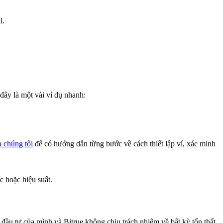
i.
đây là một vài ví dụ nhanh:
 chúng tôi
để có hướng dẫn từng bước về cách thiết lập ví, xác minh
c hoặc hiệu suất.
 đầu tư của mình và Bitrue không chịu trách nhiệm về bất kỳ tổn thất