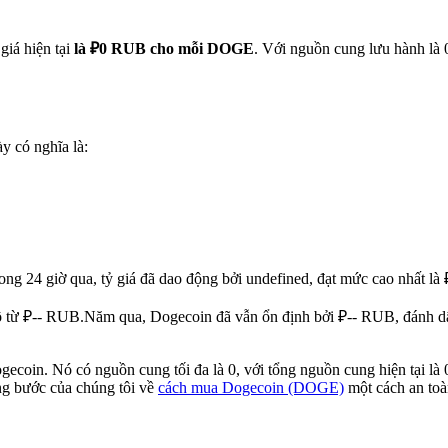
giá hiện tại
là ₽0 RUB cho mỗi DOGE
. Với nguồn cung lưu hành là
B
ày có nghĩa là:
ong 24 giờ qua, tỷ giá đã dao động bởi undefined, đạt mức cao nhất 
ộ từ ₽-- RUB.
Năm qua, Dogecoin đã vẫn ổn định bởi ₽-- RUB, đánh dấu
ecoin. Nó có nguồn cung tối đa là 0, với tổng nguồn cung hiện tại là 
ng bước của chúng tôi về
cách mua Dogecoin (DOGE)
một cách an toà