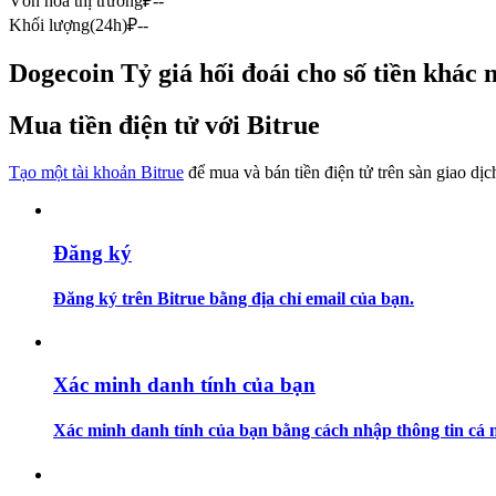
Vốn hóa thị trường
₽
--
Futures sử dụng USDC làm tài sản thế chấp
Khối lượng(24h)
₽
--
Dogecoin Tỷ giá hối đoái cho số tiền khác 
Mua tiền điện tử với Bitrue
Tạo một tài khoản Bitrue
để mua và bán tiền điện tử trên sàn giao dịc
Sao chép Giao dịch
Đăng ký
Tham gia cùng các nhà giao dịch hàng đầu
Đăng ký trên Bitrue bằng địa chỉ email của bạn.
Xác minh danh tính của bạn
Xác minh danh tính của bạn bằng cách nhập thông tin cá n