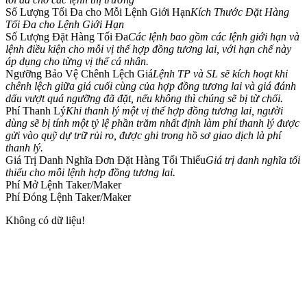
Số Lượng Tối Đa cho Mỗi Lệnh Giới Hạn
Kích Thước Đặt Hàng
Tối Đa cho Lệnh Giới Hạn
Số Lượng Đặt Hàng Tối Đa
Các lệnh bao gồm các lệnh giới hạn và
lệnh điều kiện cho mỗi vị thế hợp đồng tương lai, với hạn chế này
áp dụng cho từng vị thế cá nhân.
COIN-M Futures
Ngưỡng Bảo Vệ Chênh Lệch Giá
Lệnh TP và SL sẽ kích hoạt khi
chênh lệch giữa giá cuối cùng của hợp đồng tương lai và giá đánh
Futures sử dụng token làm tài sản thế chấp
dấu vượt quá ngưỡng đã đặt, nếu không thì chúng sẽ bị từ chối.
Phí Thanh Lý
Khi thanh lý một vị thế hợp đồng tương lai, người
dùng sẽ bị tính một tỷ lệ phần trăm nhất định làm phí thanh lý được
gửi vào quỹ dự trữ rủi ro, được ghi trong hồ sơ giao dịch là phí
TradFi
thanh lý.
Phái sinh cổ phiếu, ngoại hối, kim loại quý và hàng hóa
Giá Trị Danh Nghĩa Đơn Đặt Hàng Tối Thiểu
Giá trị danh nghĩa tối
thiểu cho mỗi lệnh hợp đồng tương lai.
Phí Mở Lệnh Taker/Maker
Phí Đóng Lệnh Taker/Maker
Không có dữ liệu!
USDC Futures vĩnh cửu