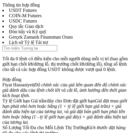
Thông tin hợp đồng
USDT Futures
COIN-M Futures
USDC Futures
Quy tắc Giao dịch
Hợp đồng tương lai
Đòn bẩy và Ký quỹ
Gerçek Zamanlı Finansman Oranı
Lịch sử Tỷ lệ Tài trợ
Tối đa 0 lệnh có điều kiện cho mỗi người dùng mỗi vị trí (bao gồm
giới hạn chốt lời/dừng lỗ, thị trường chốt lời/dừng lỗ), tổng số lệnh
cho tất cả các hợp đồng USDT không được vượt quá 0 lệnh.
Hợp đồng
Fiyat Hassasiyeti
Độ chính xác của giá liên quan đến độ chính xác
USDT Futures
giá đánh dấu của lệnh chốt lời và cắt lỗ, ảnh hưởng đến thời gian
kích hoạt lệnh.
Futures sử dụng USDT làm tài sản thế chấp
Tỷ lệ Giới hạn Giá trần/đáy cho Đơn đặt giới hạn
Giá đặt mua giới
hạn phải nhỏ hơn hoặc bằng (1 + tỷ lệ giới hạn giá trần) × giá
đánh dấu hiện tại của tương lai, và giá đặt bán giới hạn phải lớn
hơn hoặc bằng (1 - tỷ lệ giới hạn giá đáy) × giá đánh dấu hiện tại
của tương lai.
Số Lượng Tối Đa cho Mỗi Lệnh Thị Trường
Kích thước đặt hàng
tối đa cho các lệnh thị trường